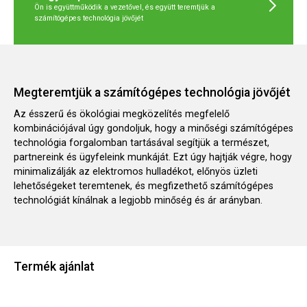
Ön is együttműködik a vezetővel, és együtt teremtjük a
számítógépes technológia jövőjét
Megteremtjük a számítógépes technológia jövőjét
Az ésszerű és ökológiai megközelítés megfelelő
kombinációjával úgy gondoljuk, hogy a minőségi számítógépes
technológia forgalomban tartásával segítjük a természet,
partnereink és ügyfeleink munkáját. Ezt úgy hajtják végre, hogy
minimalizálják az elektromos hulladékot, előnyös üzleti
lehetőségeket teremtenek, és megfizethető számítógépes
technológiát kínálnak a legjobb minőség és ár arányban.
Termék ajánlat