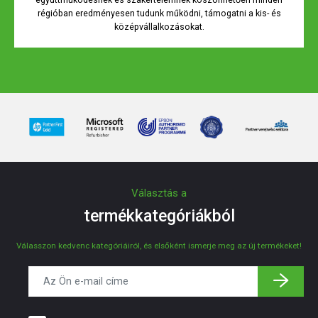
régióban eredményesen tudunk működni, támogatni a kis- és
középvállalkozásokat.
Választás a
termékkategóriákból
Válasszon kedvenc kategóriáiról, és elsőként ismerje meg az új termékeket!