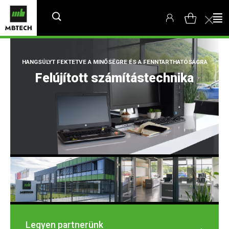
HANGSÚLYT FEKTETVE A MINŐSÉGRE ÉS A FENNTARTHATÓSÁGRA
Felújított számítástechnika
Legyen partnerünk