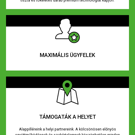
tiszta és tökéletes darab prémium technológiát kapjon.
MAXIMÁLIS ÜGYFELEK
TÁMOGATÁK A HELYET
Alappilléreink a helyi partnereink. A kölcsönösen előnyös
együttműködésnek és szakértelemnek köszönhetően minden