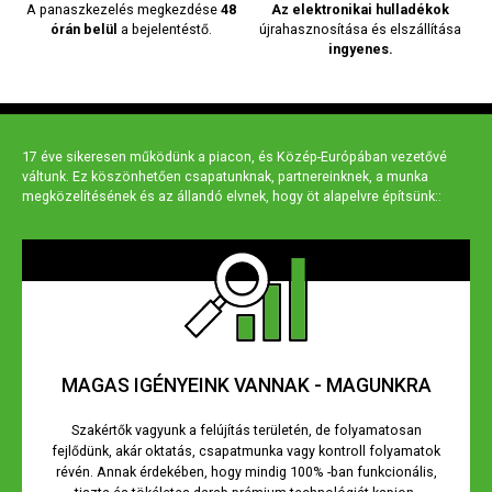
A panaszkezelés megkezdése
48
Az elektronikai hulladékok
órán belül
a bejelentéstő.
újrahasznosítása és elszállítása
ingyenes.
17 éve sikeresen működünk a piacon, és Közép-Európában vezetővé
váltunk. Ez köszönhetően csapatunknak, partnereinknek, a munka
megközelítésének és az állandó elvnek, hogy öt alapelvre építsünk::
MAGAS IGÉNYEINK VANNAK - MAGUNKRA
Szakértők vagyunk a felújítás területén, de folyamatosan
fejlődünk, akár oktatás, csapatmunka vagy kontroll folyamatok
révén. Annak érdekében, hogy mindig 100% -ban funkcionális,