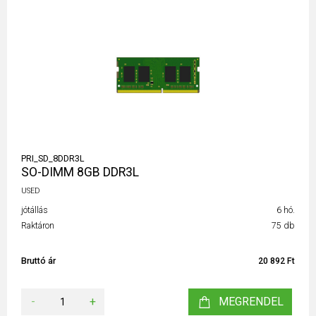
PRI_SD_8DDR3L
SO-DIMM 8GB DDR3L
USED
jótállás
6 hó.
Raktáron
75 db
Bruttó ár
20 892 Ft
-
+
MEGRENDEL