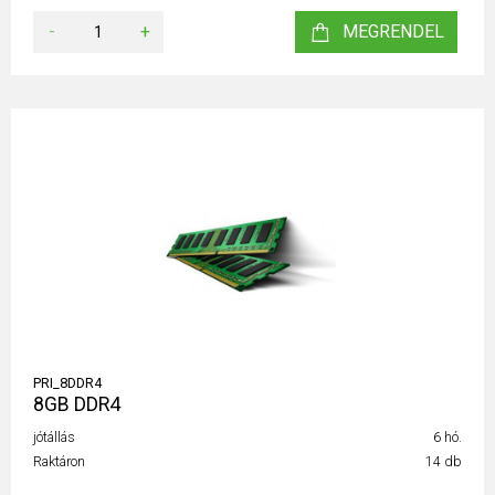
-
+
MEGRENDEL
PRI_8DDR4
8GB DDR4
jótállás
6 hó.
Raktáron
14 db