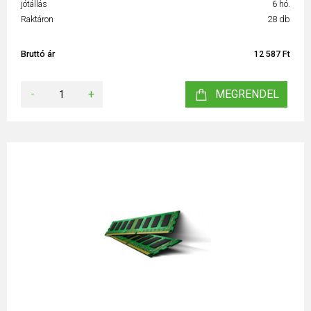
jótállás
6 hó.
Raktáron
28 db
Bruttó ár
12 587 Ft
-
+
MEGRENDEL