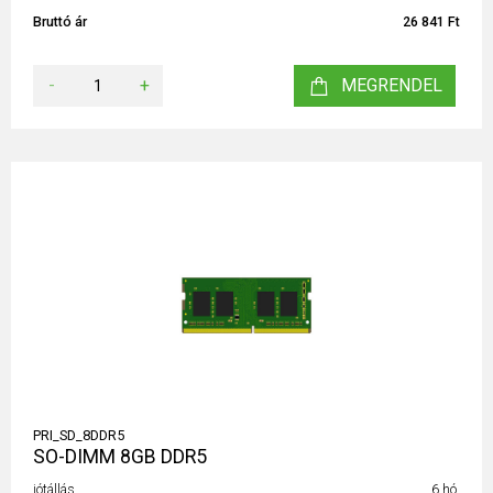
Bruttó ár
26 841 Ft
-
+
MEGRENDEL
PRI_SD_8DDR5
SO-DIMM 8GB DDR5
jótállás
6 hó.