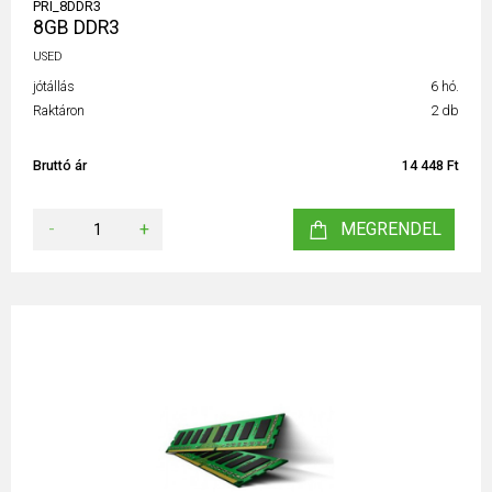
PRI_8DDR3
8GB DDR3
USED
jótállás
6 hó.
Raktáron
2 db
Bruttó ár
14 448 Ft
-
+
MEGRENDEL