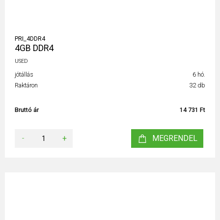
PRI_4DDR4
4GB DDR4
USED
jótállás
6 hó.
Raktáron
32 db
Bruttó ár
14 731 Ft
-
+
MEGRENDEL