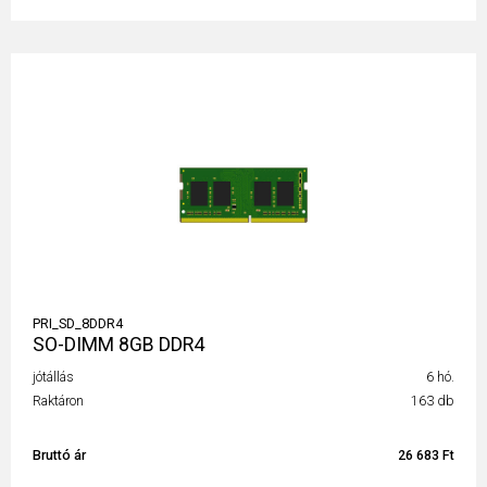
PRI_SD_8DDR4
SO-DIMM 8GB DDR4
jótállás
6 hó.
Raktáron
163 db
Bruttó ár
26 683 Ft