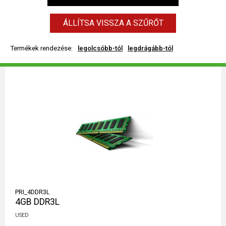
ÁLLÍTSA VISSZA A SZŰRŐT
Termékek rendezése:
legolcsóbb-tól
legdrágább-tól
PRI_4DDR3L
4GB DDR3L
USED