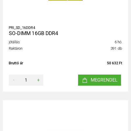
PRI_SD_16DDR4
SO-DIMM 16GB DDR4
jótállás
6 hó.
Raktáron
391 db
Bruttó ár
50 632 Ft
-
+
MEGRENDEL