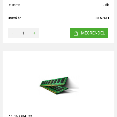
Raktáron
2 db
Bruttó ár
35 574 Ft
-
+
MEGRENDEL
PRI_16DDR4ECC