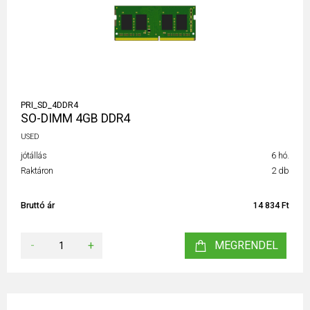
PRI_SD_4DDR4
SO-DIMM 4GB DDR4
USED
jótállás
6 hó.
Raktáron
2 db
Bruttó ár
14 834 Ft
-
+
MEGRENDEL