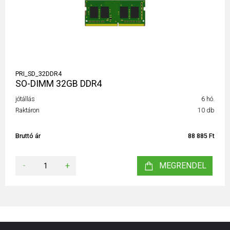
PRI_SD_32DDR4
SO-DIMM 32GB DDR4
jótállás
6 hó.
Raktáron
10 db
Bruttó ár
88 885 Ft
-
+
MEGRENDEL