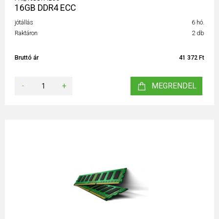
16GB DDR4 ECC
jótállás
6 hó.
Raktáron
2 db
Bruttó ár
41 372 Ft
-
+
MEGRENDEL