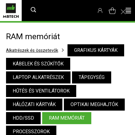
RAM memóriát
GRAFIKUS KÁRTYÁK
Alkatrészek és összetevők
KÁBELEK ÉS SZŰKÍTŐK
LAPTOP ALKATRÉSZEK
TÁPEGYSÉG
HŰTÉS ÉS VENTILÁTOROK
HÁLÓZATI KÁRTYÁK
OPTIKAI MEGHAJTÓK
HDD/SSD
RAM MEMÓRIÁT
PROCESSZOROK