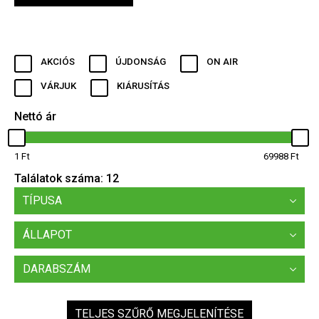
AKCIÓS
ÚJDONSÁG
ON AIR
VÁRJUK
KIÁRUSÍTÁS
Nettó ár
1
69988
Találatok száma:
12
TÍPUSA
ÁLLAPOT
DARABSZÁM
TELJES SZŰRŐ MEGJELENÍTÉSE