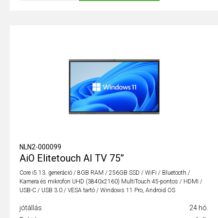
NLN2-000099
AiO Elitetouch AI TV 75”
Core i5 13. generáció / 8GB RAM / 256GB SSD / WiFi / Bluetooth /
Kamera és mikrofon UHD (3840x2160) MultiTouch 45-pontos / HDMI /
USB-C / USB 3.0 / VESA tartó / Windows 11 Pro, Android OS
jótállás
24 hó.