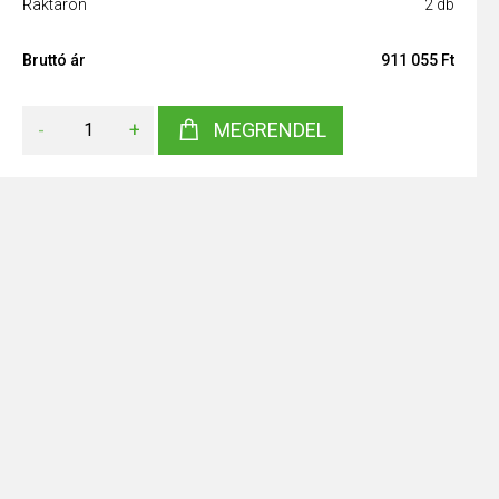
Raktáron
2 db
Bruttó ár
911 055 Ft
-
+
MEGRENDEL