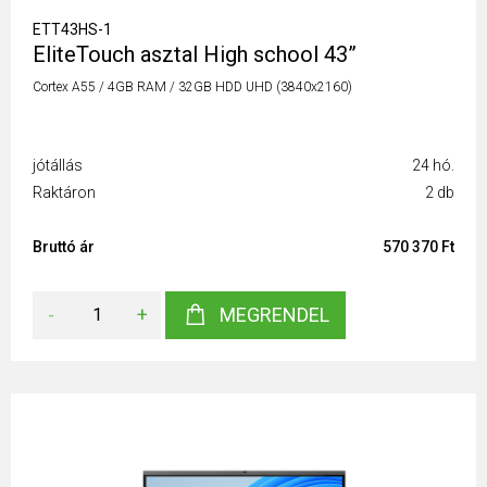
ETT43HS-1
EliteTouch asztal High school 43”
Cortex A55 / 4GB RAM / 32GB HDD UHD (3840x2160)
jótállás
24 hó.
Raktáron
2 db
Bruttó ár
570 370 Ft
-
+
MEGRENDEL