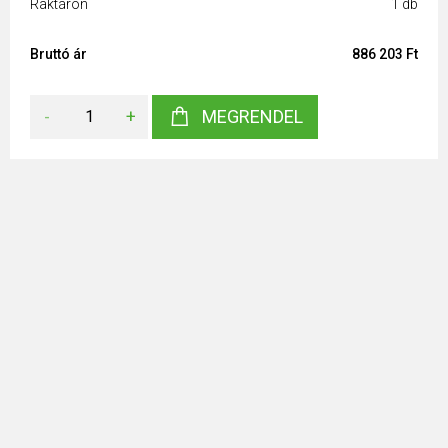
Raktáron
1 db
Bruttó ár
886 203 Ft
-
+
MEGRENDEL