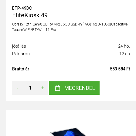
ETP-49DC
EliteKiosk 49
Core i5 12th Gen/8GB RAM/256GB SSD 49" AG(1920x1080)Capacitive
Touch/WiFi/BT/Win 11 Pro
jótállás
24 hó.
Raktáron
12 db
Bruttó ár
553 584 Ft
-
+
MEGRENDEL