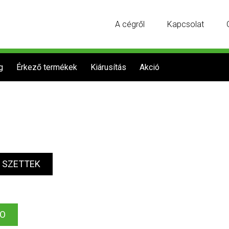
A cégről
Kapcsolat
g
Érkező termékek
Kiárusítás
Akció
O SZETTEK
IO