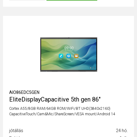
AIO86EDC5GEN
EliteDisplayCapacitive 5th gen 86"
Cortex A55/8GB RAM/64GB ROM/WiFi/BT UHD(3840x2160)
CapacitiveTouch/Cam&Mic/ShareScreen/VESA mount/Android 14
jótállás
24 hó.