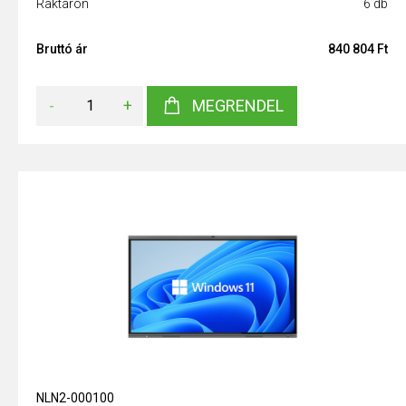
Raktáron
6 db
Bruttó ár
840 804 Ft
-
+
MEGRENDEL
NLN2-000100