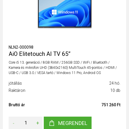
NLN2-000098
AiO Elitetouch AI TV 65”
Core i5 13. generáció / 8GB RAM / 256GB SSD / WiFi / Bluetooth /
Kamera és mikrofon UHD (3840x2160) MultiTouch 45-pontos / HDMI /
USB-C / USB 3.0 / VESA tartó / Windows 11 Pro, Android OS
jótállás
24 hó.
Raktáron
10 db
Bruttó ár
751 260 Ft
-
+
MEGRENDEL