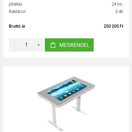
jótállás
24 hó.
Raktáron
3 db
Bruttó ár
250 205 Ft
-
+
MEGRENDEL