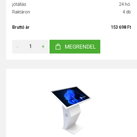
jótállás
24 hó.
Raktáron
4 db
Bruttó ár
153 698 Ft
-
+
MEGRENDEL