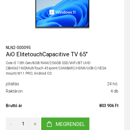
NLN2-000095
AiO ElitetouchCapacitive TV 65"
Core i5 13th Gen/8GB RAM/256GB SSD/WiFi/BT UHD
(3840x2160)MultiTouch 45-point/CAM&MIC/HDMI/USB-C/VESA
mount/W11 PRO, Android OS
jótállás
24 hó.
Raktáron
4 db
Bruttó ár
803 906 Ft
-
+
MEGRENDEL