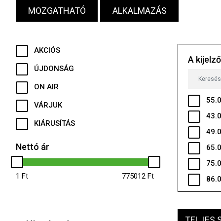
MOZGATHATÓ
ALKALMAZÁS
AKCIÓS
A kijelz
ÚJDONSÁG
ON AIR
55.0
VÁRJUK
43.0
KIÁRUSÍTÁS
49.0
Nettó ár
65.0
75.0
1
775012
86.0
TELJES 