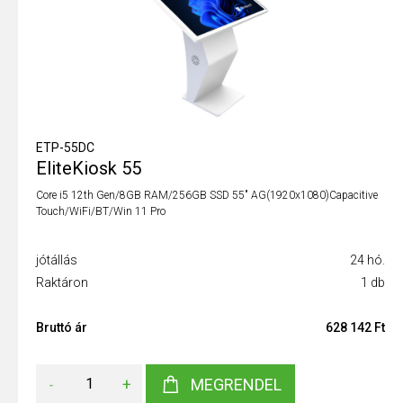
ETP-55DC
EliteKiosk 55
Core i5 12th Gen/8GB RAM/256GB SSD 55" AG(1920x1080)Capacitive
Touch/WiFi/BT/Win 11 Pro
jótállás
24 hó.
Raktáron
1 db
Bruttó ár
628 142 Ft
-
+
MEGRENDEL