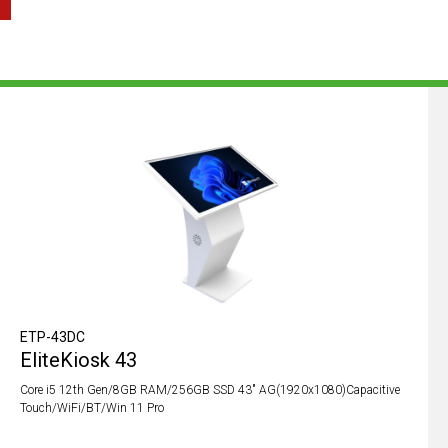
ETP-43DC
EliteKiosk 43
Core i5 12th Gen/8GB RAM/256GB SSD 43" AG(1920x1080)Capacitive
Touch/WiFi/BT/Win 11 Pro