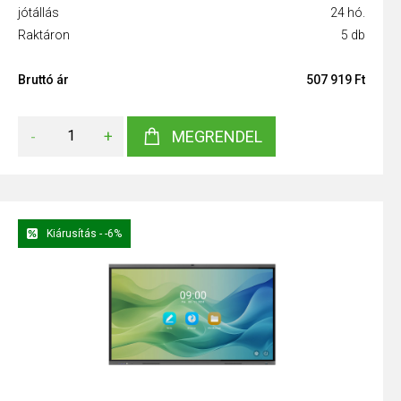
jótállás
24 hó.
Raktáron
5 db
Bruttó ár
507 919 Ft
-
+
MEGRENDEL
Kiárusítás - -6%