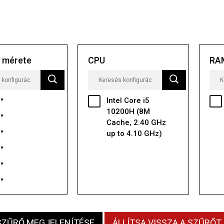
ő mérete
CPU
RA
Intel Core i5
"
10200H (8M
"
Cache, 2.40 GHz
up to 4.10 GHz)
"
"
"
"
SZŰRŐ MEGJELENÍTÉSE
ÁLLÍTSA VISSZA A SZŰRŐT