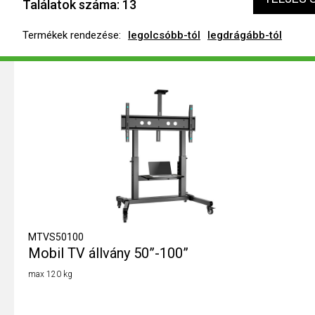
Találatok száma:
13
Termékek rendezése:
legolcsóbb-tól
legdrágább-tól
MTVS50100
Mobil TV állvány 50”-100”
max 120 kg