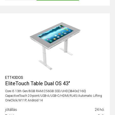
ETT43DOS
EliteTouch Table Dual OS 43"
Core i5 13th Gen/8GB RAM/256GB SSD/UHD(3840x2160)
CapacitiveTouch 20-point/USB-A/USB-C/HDMI/RJ45/Automatic Lifting
OneClick/W11P, Android 14
jótállás
24 hó.