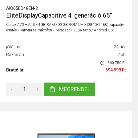
AIO65ED4GEN-2
EliteDisplayCapacitive 4. generáció 65”
Cortex A73 + A53 / 4GB RAM / 32GB ROM UHD (3840x2160) kapacitív
érintés / kamera és mikrofon / Miracast / VESA tartó / Android OS
jótállás
24 hó.
Raktáron
2 db
560 750 Ft
Bruttó ár
594 999 Ft
-
+
MEGRENDEL