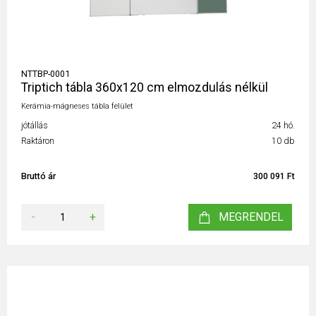
NTTBP-0001
Triptich tábla 360x120 cm elmozdulás nélkül
Kerámia-mágneses tábla felület
jótállás
24 hó.
Raktáron
10 db
Bruttó ár
300 091 Ft
-
+
MEGRENDEL