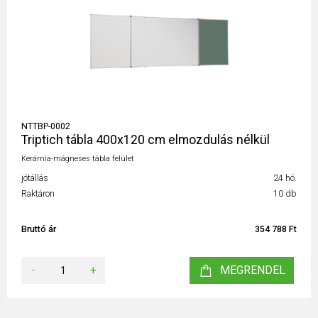
NTTBP-0002
Triptich tábla 400x120 cm elmozdulás nélkül
Kerámia-mágneses tábla felület
jótállás
24 hó.
Raktáron
10 db
Bruttó ár
354 788 Ft
-
+
MEGRENDEL