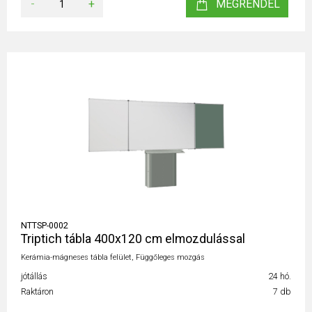
-
+
MEGRENDEL
NTTSP-0002
Triptich tábla 400x120 cm elmozdulással
Kerámia-mágneses tábla felület, Függőleges mozgás
jótállás
24 hó.
Raktáron
7 db