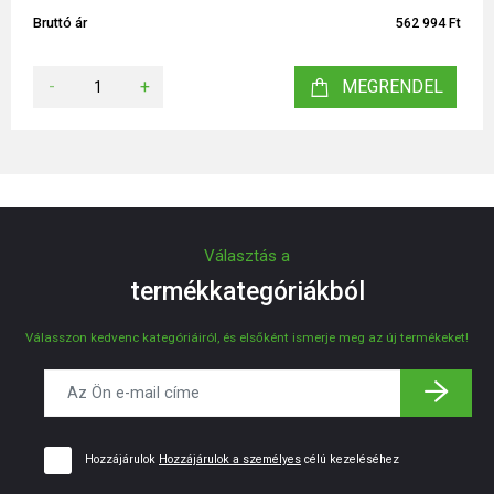
Bruttó ár
562 994 Ft
-
+
MEGRENDEL
Választás a
termékkategóriákból
Válasszon kedvenc kategóriáiról, és elsőként ismerje meg az új termékeket!
Hozzájárulok
Hozzájárulok a személyes
célú kezeléséhez