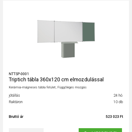
NTTSP-0001
Triptich tábla 360x120 cm elmozdulással
Kerámia-mágneses tábla felület, Függőleges mozgás
jótállás
24 hó.
Raktáron
10 db
Bruttó ár
523 023 Ft