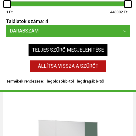
1
443302
Találatok száma:
4
DARABSZÁM
TELJES SZŰRŐ MEGJELENÍTÉSE
ÁLLÍTSA VISSZA A SZŰRŐT
Termékek rendezése:
legolcsóbb-tól
legdrágább-tól