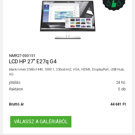
NMR27-000151
LCD HP 27" E27q G4
black/silver 2560x1440, 1000:1, 250cd/m2, VGA, HDMI, DisplayPort, USB Hub,
AG
jótállás
24 hó.
Raktáron
5 db
Bruttó ár
44 681 Ft
VÁLASSZ A GALÉRIÁBÓL