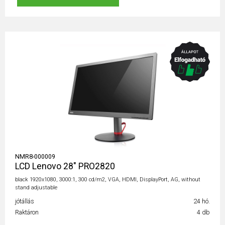
NMR8-000009
LCD Lenovo 28" PRO2820
black 1920x1080, 3000:1, 300 cd/m2, VGA, HDMI, DisplayPort, AG, without
stand adjustable
jótállás
24 hó.
Raktáron
4 db