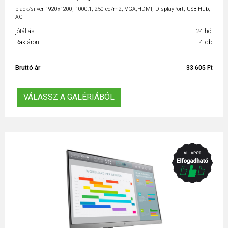
black/silver 1920x1200, 1000:1, 250 cd/m2, VGA,HDMI, DisplayPort, USB Hub,
AG
jótállás
24 hó.
Raktáron
4 db
Bruttó ár
33 605 Ft
VÁLASSZ A GALÉRIÁBÓL