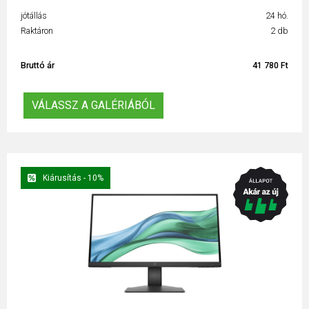
jótállás
24 hó.
Raktáron
2 db
Bruttó ár
41 780 Ft
VÁLASSZ A GALÉRIÁBÓL
Kiárusítás - 10%