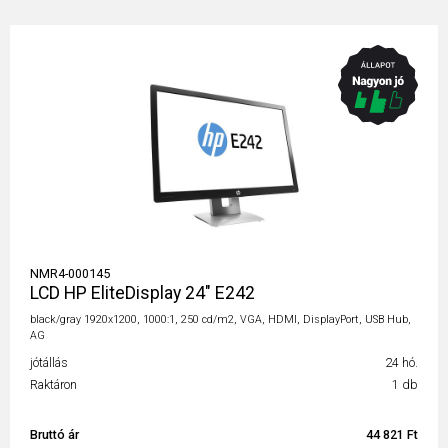
NMR4-000145
LCD HP EliteDisplay 24" E242
black/gray 1920x1200, 1000:1, 250 cd/m2, VGA, HDMI, DisplayPort, USB Hub,
AG
jótállás
24 hó.
Raktáron
1 db
Bruttó ár
44 821 Ft