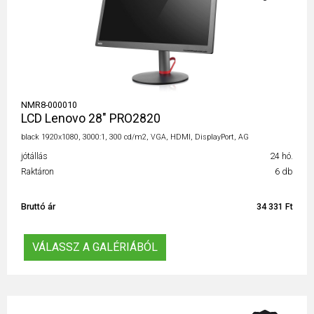
NMR8-000010
LCD Lenovo 28" PRO2820
black 1920x1080, 3000:1, 300 cd/m2, VGA, HDMI, DisplayPort, AG
jótállás
24 hó.
Raktáron
6 db
Bruttó ár
34 331 Ft
VÁLASSZ A GALÉRIÁBÓL