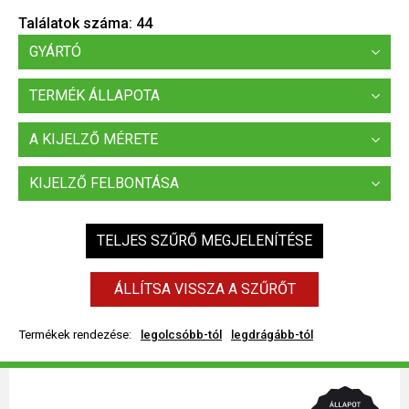
Találatok száma:
44
GYÁRTÓ
TERMÉK ÁLLAPOTA
A KIJELZŐ MÉRETE
KIJELZŐ FELBONTÁSA
TELJES SZŰRŐ MEGJELENÍTÉSE
ÁLLÍTSA VISSZA A SZŰRŐT
Termékek rendezése:
legolcsóbb-tól
legdrágább-tól