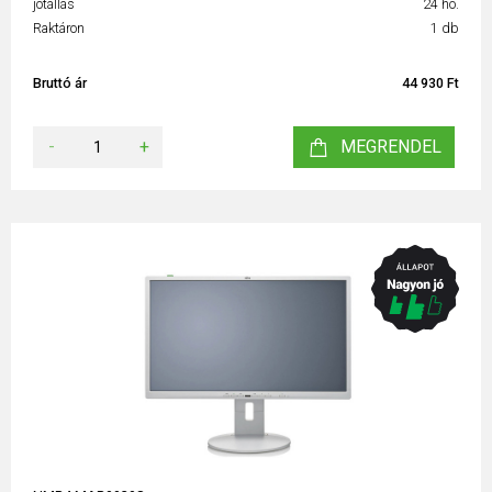
jótállás
24 hó.
Raktáron
1 db
Bruttó ár
44 930 Ft
-
+
MEGRENDEL