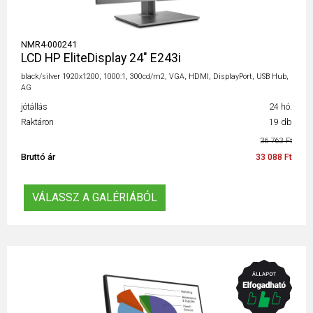
NMR4-000241
LCD HP EliteDisplay 24" E243i
black/silver 1920x1200, 1000:1, 300cd/m2, VGA, HDMI, DisplayPort, USB Hub,
AG
jótállás
24 hó.
Raktáron
19 db
36 763 Ft
Bruttó ár
33 088 Ft
VÁLASSZ A GALÉRIÁBÓL