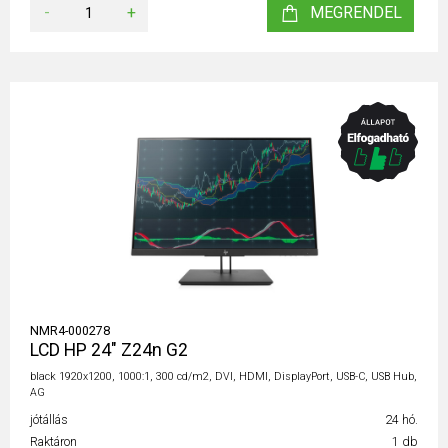
-
+
MEGRENDEL
NMR4-000278
LCD HP 24" Z24n G2
black 1920x1200, 1000:1, 300 cd/m2, DVI, HDMI, DisplayPort, USB-C, USB Hub,
AG
jótállás
24 hó.
Raktáron
1 db