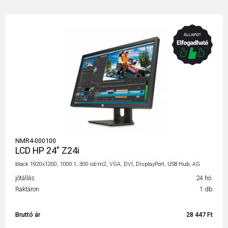
NMR4-000100
LCD HP 24" Z24i
black 1920x1200, 1000:1, 300 cd/m2, VGA, DVI, DisplayPort, USB Hub, AG
jótállás
24 hó.
Raktáron
1 db
Bruttó ár
28 447 Ft