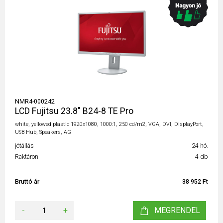
NMR4-000242
LCD Fujitsu 23.8" B24-8 TE Pro
white, yellowed plastic 1920x1080, 1000:1, 250 cd/m2, VGA, DVI, DisplayPort,
USB Hub, Speakers, AG
jótállás
24 hó.
Raktáron
4 db
Bruttó ár
38 952 Ft
-
+
MEGRENDEL