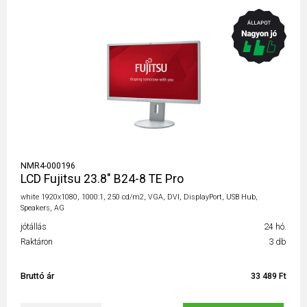
NMR4-000196
LCD Fujitsu 23.8" B24-8 TE Pro
white 1920x1080, 1000:1, 250 cd/m2, VGA, DVI, DisplayPort, USB Hub,
Speakers, AG
jótállás
24 hó.
Raktáron
3 db
Bruttó ár
33 489 Ft