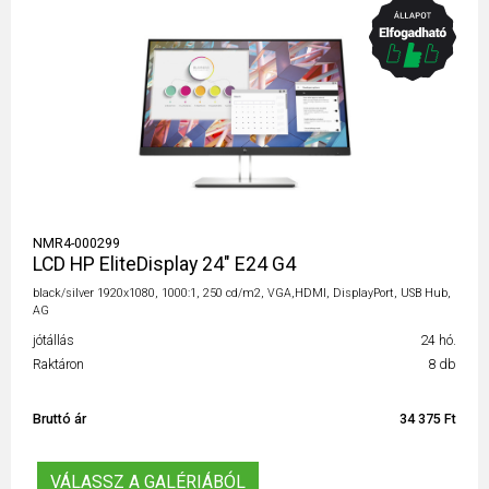
NMR4-000299
LCD HP EliteDisplay 24" E24 G4
black/silver 1920x1080, 1000:1, 250 cd/m2, VGA,HDMI, DisplayPort, USB Hub,
AG
jótállás
24 hó.
Raktáron
8 db
Bruttó ár
34 375 Ft
VÁLASSZ A GALÉRIÁBÓL