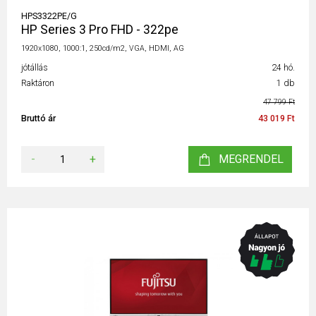
HPS3322PE/G
HP Series 3 Pro FHD - 322pe
1920x1080, 1000:1, 250cd/m2, VGA, HDMI, AG
jótállás
24 hó.
Raktáron
1 db
47 799 Ft
Bruttó ár
43 019 Ft
-
+
MEGRENDEL