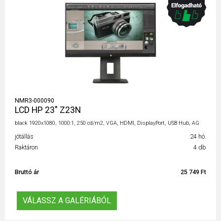
NMR3-000090
LCD HP 23" Z23N
black 1920x1080, 1000:1, 250 cd/m2, VGA, HDMI, DisplayPort, USB Hub, AG
jótállás
24 hó.
Raktáron
4 db
Bruttó ár
25 749 Ft
VÁLASSZ A GALÉRIÁBÓL