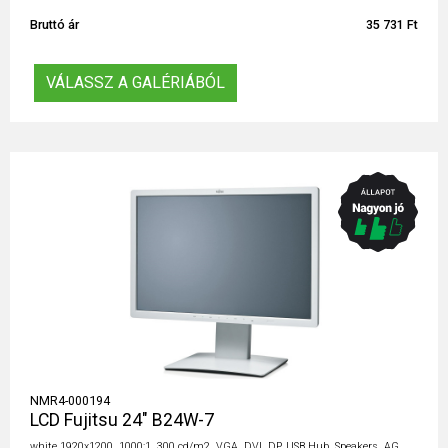
Bruttó ár
35 731 Ft
VÁLASSZ A GALÉRIÁBÓL
NMR4-000194
LCD Fujitsu 24" B24W-7
white 1920x1200, 1000:1, 300 cd/m2, VGA, DVI, DP, USB Hub, Speakers, AG