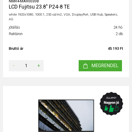
NMR4-MAR00308
LCD Fujitsu 23.8" P24-8 TE
white 1920x1080, 1000:1, 250 cd/m2, VGA, DisplayPort, USB Hub, Speakers,
AG
jótállás
24 hó.
Raktáron
2 db
Bruttó ár
45 193 Ft
-
+
MEGRENDEL