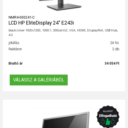
NMR4-000241-C
LCD HP EliteDisplay 24" E243i
black/silver 1920x1200, 1000:1, 300cd/m2, VGA, HDMI, DisplayPort, USB Hub,
AG
jótállás
24 hó.
Raktáron
2 db
Bruttó ár
34 054 Ft
VÁLASSZ A GALÉRIÁBÓL