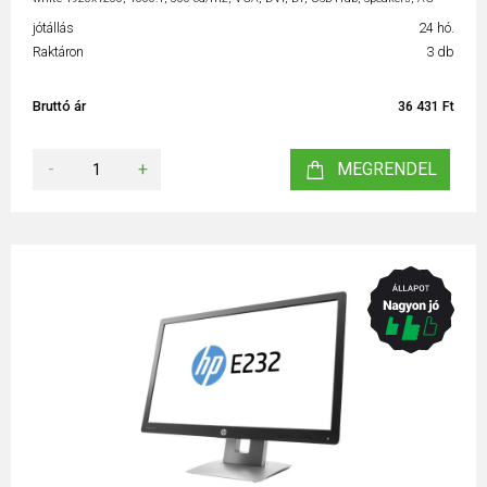
jótállás
24 hó.
Raktáron
3 db
Bruttó ár
36 431 Ft
-
+
MEGRENDEL