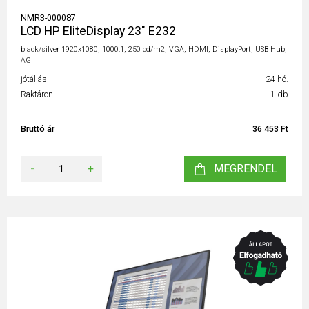
NMR3-000087
LCD HP EliteDisplay 23" E232
black/silver 1920x1080, 1000:1, 250 cd/m2, VGA, HDMI, DisplayPort, USB Hub,
AG
jótállás
24 hó.
Raktáron
1 db
Bruttó ár
36 453 Ft
-
+
MEGRENDEL