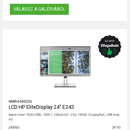
VÁLASSZ A GALÉRIÁBÓL
NMR4-000226
LCD HP EliteDisplay 24" E243
black/silver 1920x1080, 1000:1, 250cd/m2, VGA, HDMI, DisplayPort, USB Hub,
AG
jótállás
24 hó.