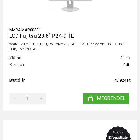
NMR4-MAR00301
LCD Fujitsu 23.8" P24-9 TE
white 1920x1080, 1000:1, 250 cd/m2, VGA, HDMI, DisplayPort, USB-C, USB
Hub, Speakers, AG
jótállás
24 hó.
Raktáron
2 db
Bruttó ár
43 924 Ft
-
+
MEGRENDEL