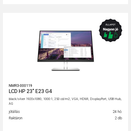
NMR3-000119
LCD HP 23" E23 G4
black/silver 1920x1080, 1000:1, 250 cd/m2, VGA, HDMI, DisplayPort, USB Hub,
AG
jótállás
24 hó.
Raktáron
2 db