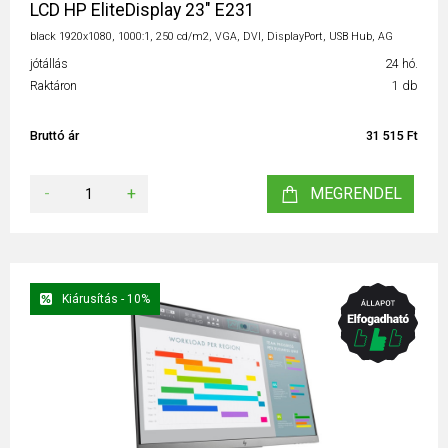
LCD HP EliteDisplay 23" E231
black 1920x1080, 1000:1, 250 cd/m2, VGA, DVI, DisplayPort, USB Hub, AG
jótállás
24 hó.
Raktáron
1 db
Bruttó ár
31 515 Ft
-
+
MEGRENDEL
Kiárusítás - 10%