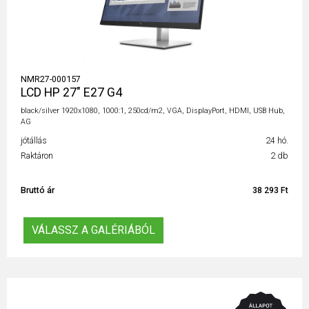
NMR27-000157
LCD HP 27" E27 G4
black/silver 1920x1080, 1000:1, 250cd/m2, VGA, DisplayPort, HDMI, USB Hub,
AG
jótállás
24 hó.
Raktáron
2 db
Bruttó ár
38 293 Ft
VÁLASSZ A GALÉRIÁBÓL