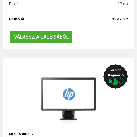
Raktáron
13 db
Bruttó ár
31 473 Ft
VÁLASSZ A GALÉRIÁBÓL
NMR3-000037