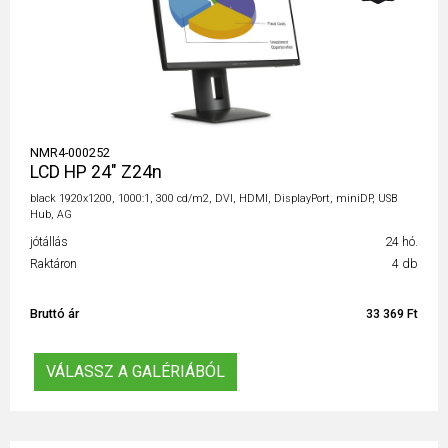
NMR4-000252
LCD HP 24" Z24n
black 1920x1200, 1000:1, 300 cd/m2, DVI, HDMI, DisplayPort, miniDP, USB
Hub, AG
jótállás
24 hó.
Raktáron
4 db
Bruttó ár
33 369 Ft
VÁLASSZ A GALÉRIÁBÓL