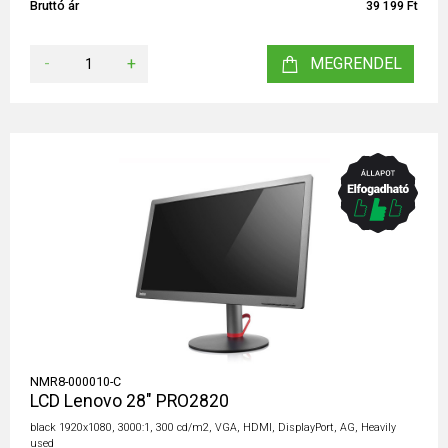
Bruttó ár
39 199 Ft
-
+
MEGRENDEL
NMR8-000010-C
LCD Lenovo 28" PRO2820
black 1920x1080, 3000:1, 300 cd/m2, VGA, HDMI, DisplayPort, AG, Heavily
used