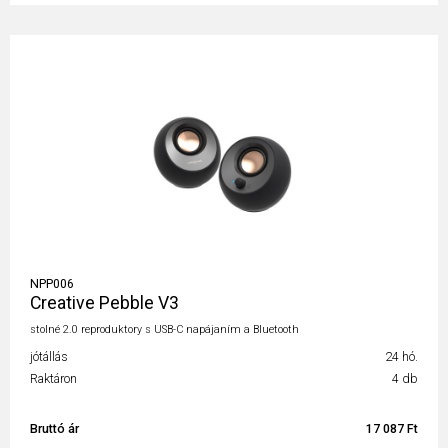
NPP006
Creative Pebble V3
stolné 2.0 reproduktory s USB-C napájaním a Bluetooth
jótállás
24 hó.
Raktáron
4 db
Bruttó ár
17 087 Ft