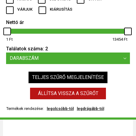
VÁRJUK
KIÁRUSÍTÁS
Nettó ár
1
13454
Találatok száma:
2
DARABSZÁM
TELJES SZŰRŐ MEGJELENÍTÉSE
ÁLLÍTSA VISSZA A SZŰRŐT
Termékek rendezése:
legolcsóbb-tól
legdrágább-tól