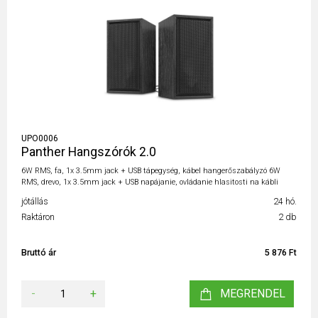
UPO0006
Panther Hangszórók 2.0
6W RMS, fa, 1x 3.5mm jack + USB tápegység, kábel hangerőszabályzó 6W
RMS, drevo, 1x 3.5mm jack + USB napájanie, ovládanie hlasitosti na kábli
jótállás
24 hó.
Raktáron
2 db
Bruttó ár
5 876 Ft
-
+
MEGRENDEL