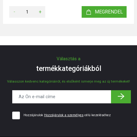
-
+
MEGRENDEL
Választás a
termékkategóriákból
Válasszon kedvenc kategóriáiról, és elsőként ismerje meg az új termékeket!
Hozzájárulok
Hozzájárulok a személyes
célú kezeléséhez