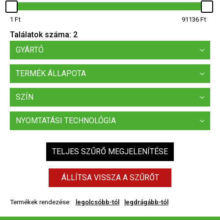
1
91136
Találatok száma:
2
GYÁRTÓ
TERMÉK ÁLLAPOTA
SZÍN
NYOMTATÁSI TECHNOLÓGIA
TELJES SZŰRŐ MEGJELENÍTÉSE
ÁLLÍTSA VISSZA A SZŰRŐT
Termékek rendezése:
legolcsóbb-tól
legdrágább-tól