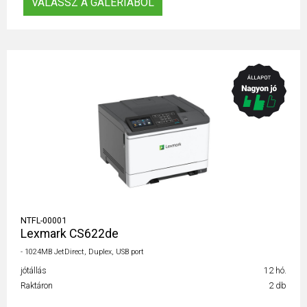
VÁLASSZ A GALÉRIÁBÓL
NTFL-00001
Lexmark CS622de
- 1024MB JetDirect, Duplex, USB port
jótállás
12 hó.
Raktáron
2 db