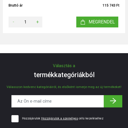
Bruttó ár
115 743 Ft
-
+
MEGRENDEL
Választás a
termékkategóriákból
Válasszon kedvenc kategóriáiról, és elsőként ismerje meg az új termékeket!
Hozzájárulok
Hozzájárulok a személyes
célú kezeléséhez