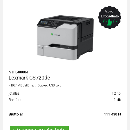
NTFL-00004
Lexmark CS720de
- 1024MB JetDirect, Duplex, USB port
jótállás
12 hó.
Raktáron
1 db
Bruttó ár
111 430 Ft