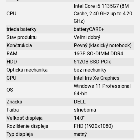
Intel Core i5 1135G7 (8M
CPU
Cache, 2.40 GHz up to 4.20
GHz)
trieda baterky
batteryCARE+
Stav produktu
Veľmi dobrý
Konštrukcia
Pevný (klasický notebook)
RAM
16GB SO-DIMM DDR4
HDD
512GB SSD PCIe
Optická mechanika
bez mechaniky
GPU
Intel Iris Xe Graphics
Windows 11 Professional
OS
64-bit
Značka
DELL
Farba
strieborná
Veľkosť displeja
14.0"
Rozlíšenie displeja
FHD (1920x1080)
Typ displeja
matný