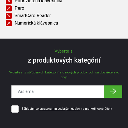
Podsvietená klávesnica
Pero
SmartCard Reader
Numerická klávesnica
Vyberte si
z produktových kategórií
Vyberte si z obľúbených kategórií a o nových produktoch sa dozviete ako
prvý!
Súhlasím so
spracovaním osobných údajov
na marketingové účely