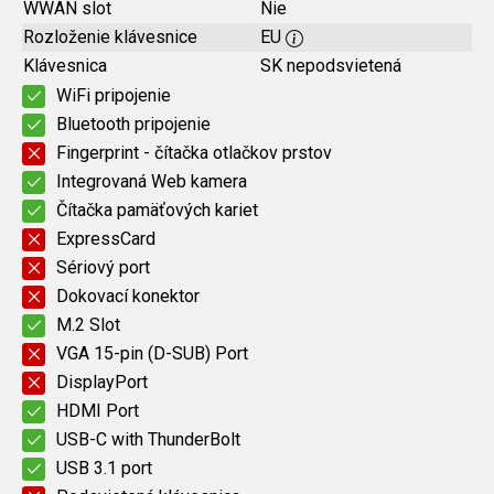
WWAN slot
Nie
Rozloženie klávesnice
EU
Klávesnica
SK nepodsvietená
WiFi pripojenie
Bluetooth pripojenie
Fingerprint - čítačka otlačkov prstov
Integrovaná Web kamera
Čítačka pamäťových kariet
ExpressCard
Sériový port
Dokovací konektor
M.2 Slot
VGA 15-pin (D-SUB) Port
DisplayPort
HDMI Port
USB-C with ThunderBolt
USB 3.1 port