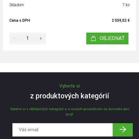
Skladom
7 ks
Cena s DPH
2 059,02 €
-
+
OBJEDNAŤ
Vyberte si
z produktových kategórií
Vyberte si z obľúbených kategórií a o nových produktoch sa dozviete ako
prvý!