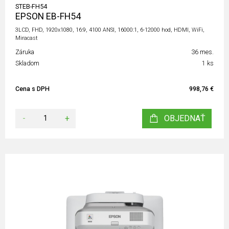
STEB-FH54
EPSON EB-FH54
3LCD, FHD, 1920x1080, 16:9, 4100 ANSI, 16000:1, 6-12000 hod, HDMI, WiFi,
Miracast
Záruka
36 mes.
Skladom
1 ks
Cena s DPH
998,76 €
-
+
OBJEDNAŤ