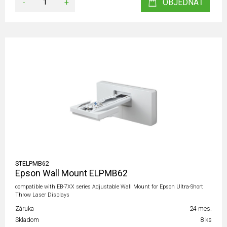
-
+
OBJEDNAŤ
STELPMB62
Epson Wall Mount ELPMB62
compatible with EB-7XX series Adjustable Wall Mount for Epson Ultra-Short
Throw Laser Displays
Záruka
24 mes.
Skladom
8 ks