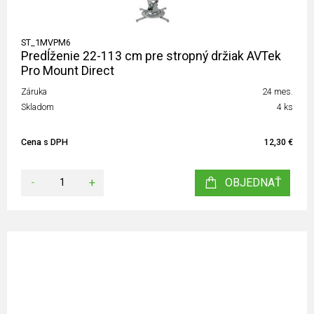
ST_1MVPM6
Predĺženie 22-113 cm pre stropný držiak AVTek
Pro Mount Direct
Záruka
24 mes.
Skladom
4 ks
Cena s DPH
12,30 €
-
+
OBJEDNAŤ