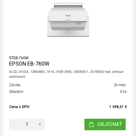
STEB-760W
EPSON EB-760W
3LCD, WXGA, 1280x800, 16:10, 4100 ANSI, 2500000:1, 20-30000 hod, without
wallmount
Záruka
24 mes.
Skladom
6 ks
Cena s DPH
1 398,51 €
-
+
OBJEDNAŤ