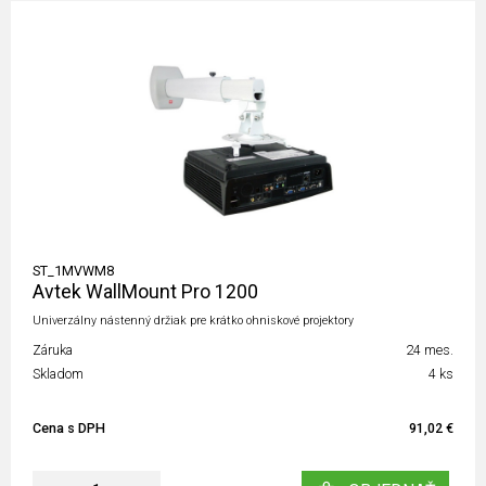
ST_1MVWM8
Avtek WallMount Pro 1200
Univerzálny nástenný držiak pre krátko ohniskové projektory
Záruka
24 mes.
Skladom
4 ks
Cena s DPH
91,02 €