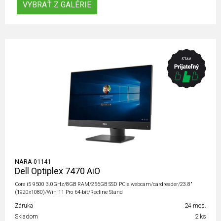
VYBRAŤ Z GALÉRIE
NARA-01141
Dell Optiplex 7470 AiO
Core i5 9500 3.0GHz/8GB RAM/256GB SSD PCIe webcam/cardreader/23.8"
(1920x1080)/Win 11 Pro 64-bit/Recline Stand
Záruka
24 mes.
Skladom
2 ks