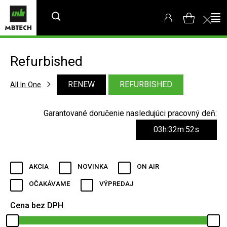
Refurbished
RENEW
REFURBISHED
All In One
Garantované doručenie nasledujúci pracovný deň:
03h:32m:52s
AKCIA
NOVINKA
ON AIR
OČAKÁVAME
VÝPREDAJ
Cena bez DPH