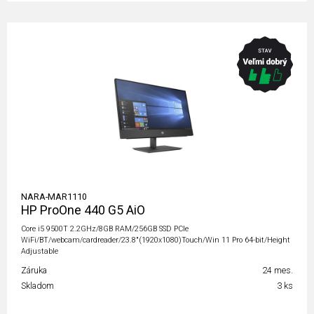
NARA-MAR1110
HP ProOne 440 G5 AiO
Core i5 9500T 2.2GHz/8GB RAM/256GB SSD PCIe
WiFi/BT/webcam/cardreader/23.8"(1920x1080)Touch/Win 11 Pro 64-bit/Height
Adjustable
Záruka
24 mes.
Skladom
3 ks