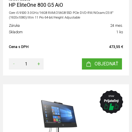
HP EliteOne 800 G5 AiO
Core i5 9500 3.0GHz/16GB RAM/256GB SSD PCIe DVD-RW/NOcam/23.8"
(1920x1080)/Win 11 Pro 64-bit/Height Adjustable
Záruka
24 mes.
Skladom
1 ks
Cena s DPH
473,55 €
-
+
OBJEDNAŤ