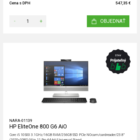
Cena s DPH
547,35 €
-
+
OBJEDNAŤ
NARA-01139
HP EliteOne 800 G6 AiO
Core i5 10500 3.1GHz/16GB RAM/256GB SSD PCIe NOcam/cardreader/23.8"
(1920x1080)/Win 11 Pro 64-bit/Universal Stand