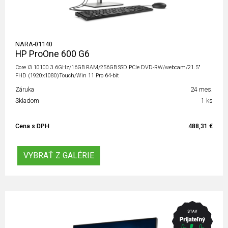
NARA-01140
HP ProOne 600 G6
Core i3 10100 3.6GHz/16GB RAM/256GB SSD PCIe DVD-RW/webcam/21.5"
FHD (1920x1080)Touch/Win 11 Pro 64-bit
Záruka
24 mes.
Skladom
1 ks
Cena s DPH
488,31 €
VYBRAŤ Z GALÉRIE