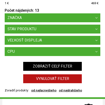
1
469
Počet nájdených:
13
ZNAČKA
STAV PRODUKTU
VEĽKOSŤ DISPLEJA
CPU
ZOBRAZIŤ CELÝ FILTER
VYNULOVAŤ FILTER
Zoradiť produkty:
od najlacnejšieho
od najdrahšieho