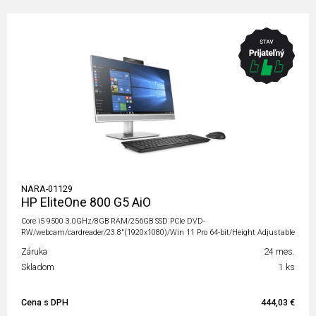
NARA-01129
HP EliteOne 800 G5 AiO
Core i5 9500 3.0GHz/8GB RAM/256GB SSD PCIe DVD-
RW/webcam/cardreader/23.8"(1920x1080)/Win 11 Pro 64-bit/Height Adjustable
Záruka
24 mes.
Skladom
1 ks
Cena s DPH
444,03 €