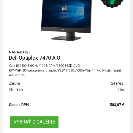
NARA-01121
Dell Optiplex 7470 AiO
Core i5 9500 3.0GHz/16GB RAM/256GB SSD DVD-
RW/WiFi/BT/webcam/cardreader/23.8" (1920x1080)/Win 11 Pro 64-bit/Height
Adjustable
Záruka
24 mes.
Skladom
1 ks
Cena s DPH
503,07 €
VYBRAŤ Z GALÉRIE