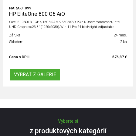
NARA-01099
HP EliteOne 800 G6 AiO
Core i5 10500 3.1GHz/16GB RAM/256GB SSD PCIe NOcam/cardreader/Intel
UHD Graphics/23.8" (1920x1080)/Win 11 Pro 64-bit/Height Adjustable
Záruka
24 mes.
Skladom
2 ks
Cena s DPH
576,87 €
VYBRAŤ Z GALÉRIE
Vyberte si
z produktových kategórií