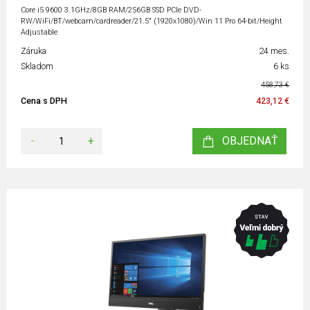
Core i5 9600 3.1GHz/8GB RAM/256GB SSD PCIe DVD-
RW/WiFi/BT/webcam/cardreader/21.5" (1920x1080)/Win 11 Pro 64-bit/Height
Adjustable
Záruka
24 mes.
Skladom
6 ks
458,73 €
Cena s DPH
423,12 €
-
+
OBJEDNAŤ