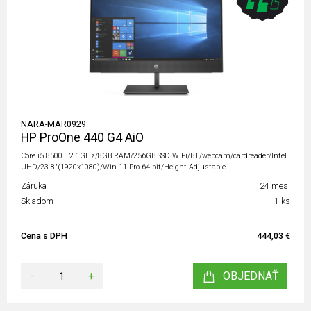
NARA-MAR0929
HP ProOne 440 G4 AiO
Core i5 8500T 2.1GHz/8GB RAM/256GB SSD WiFi/BT/webcam/cardreader/Intel
UHD/23.8"(1920x1080)/Win 11 Pro 64-bit/Height Adjustable
Záruka
24 mes.
Skladom
1 ks
Cena s DPH
444,03 €
-
+
OBJEDNAŤ