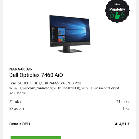
NARA-00896
Dell Optiplex 7460 AiO
Core i5 8500 3.0GHz/8GB RAM/256GB SSD PCIe
WiFi/BT/webcam/cardreader/23.8"(1920x1080)/Win 11 Pro 64-bit/Height
Adjustable
Záruka
24 mes.
Skladom
1 ks
Cena s DPH
414,51 €