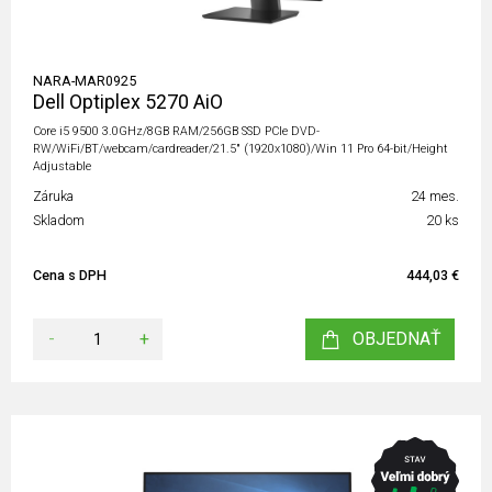
NARA-MAR0925
Dell Optiplex 5270 AiO
Core i5 9500 3.0GHz/8GB RAM/256GB SSD PCIe DVD-
RW/WiFi/BT/webcam/cardreader/21.5" (1920x1080)/Win 11 Pro 64-bit/Height
Adjustable
Záruka
24 mes.
Skladom
20 ks
Cena s DPH
444,03 €
-
+
OBJEDNAŤ