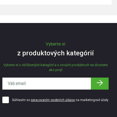
Vyberte si
z produktových kategórií
Vyberte si z obľúbených kategórií a o nových produktoch sa dozviete
ako prvý!
Súhlasím so
spracovaním osobných údajov
na marketingové účely