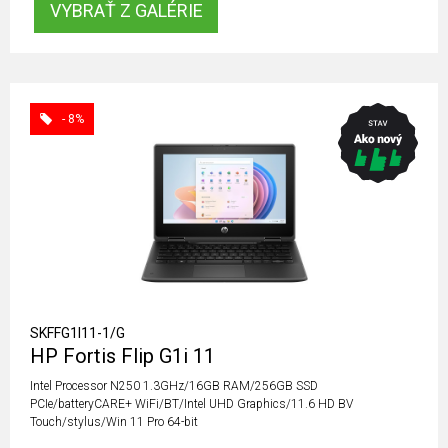
VYBRAŤ Z GALÉRIE
- 8%
SKFFG1I11-1/G
HP Fortis Flip G1i 11
Intel Processor N250 1.3GHz/16GB RAM/256GB SSD
PCIe/batteryCARE+ WiFi/BT/Intel UHD Graphics/11.6 HD BV
Touch/stylus/Win 11 Pro 64-bit