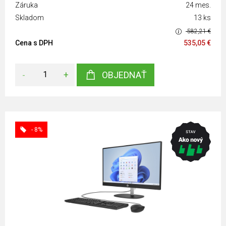
Záruka
24 mes.
Skladom
13 ks
582,21 €
Cena s DPH
535,05 €
-
+
OBJEDNAŤ
- 8%