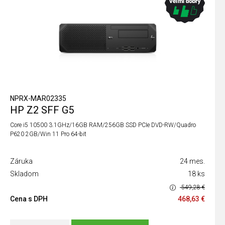
NPRX-MAR02335
HP Z2 SFF G5
Core i5 10500 3.1GHz/16GB RAM/256GB SSD PCIe DVD-RW/Quadro
P620 2GB/Win 11 Pro 64-bit
Záruka
24 mes.
Skladom
18 ks
549,28 €
Cena s DPH
468,63 €