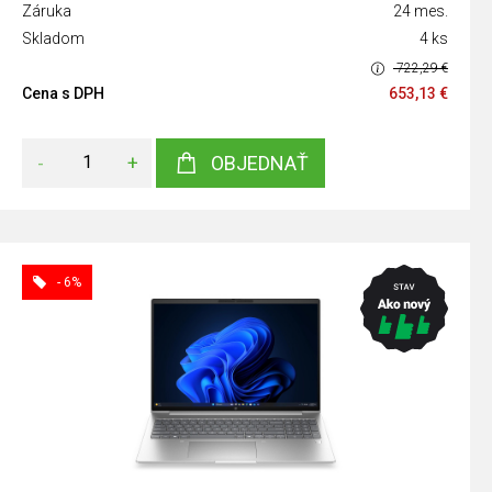
Záruka
24 mes.
Skladom
4 ks
722,29 €
Cena s DPH
653,13 €
-
+
OBJEDNAŤ
- 6%