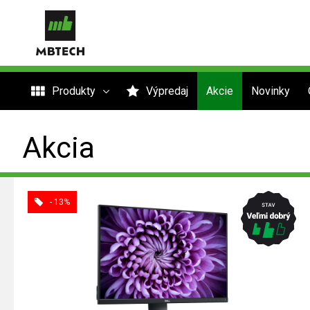
Produkty
Výpredaj
Akcie
Novinky
Akcia
- 13%