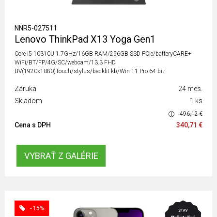
NNR5-027511
Lenovo ThinkPad X13 Yoga Gen1
Core i5 10310U 1.7GHz/16GB RAM/256GB SSD PCIe/batteryCARE+
WiFi/BT/FP/4G/SC/webcam/13.3 FHD
BV(1920x1080)Touch/stylus/backlit kb/Win 11 Pro 64-bit
Záruka
24 mes.
Skladom
1 ks
496,12 €
Cena s DPH
340,71 €
VYBRAŤ Z GALÉRIE
- 15%