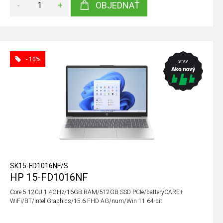
-
+
OBJEDNAŤ
- 10%
SK15-FD1016NF/S
HP 15-FD1016NF
Core 5 120U 1.4GHz/16GB RAM/512GB SSD PCIe/batteryCARE+
WiFi/BT/Intel Graphics/15.6 FHD AG/num/Win 11 64-bit