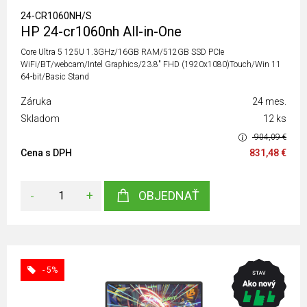
24-CR1060NH/S
HP 24-cr1060nh All-in-One
Core Ultra 5 125U 1.3GHz/16GB RAM/512GB SSD PCIe
WiFi/BT/webcam/Intel Graphics/23.8" FHD (1920x1080)Touch/Win 11
64-bit/Basic Stand
Záruka
24 mes.
Skladom
12 ks
904,09 €
Cena s DPH
831,48 €
-
+
OBJEDNAŤ
- 5%