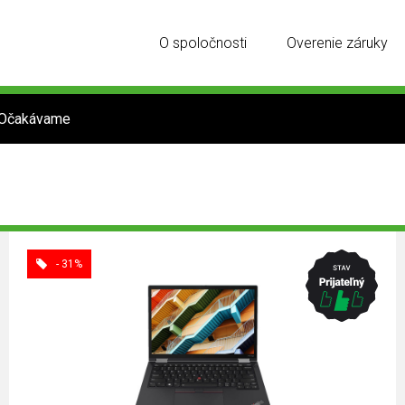
O spoločnosti
Overenie záruky
Očakávame
- 31%