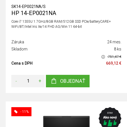
SK14-EP0021NA/S
HP 14-EP0021NA
Core i7 1355U 1.7GHz/8GB RAM/512GB SSD PCIe/batteryCARE+
WiFi/BT/Intel Iris Xe/14 FHD AG/Win 11 64-bit
Záruka
24 mes.
Skladom
8 ks
751,47 €
Cena s DPH
669,12 €
-
+
OBJEDNAŤ
- 11%