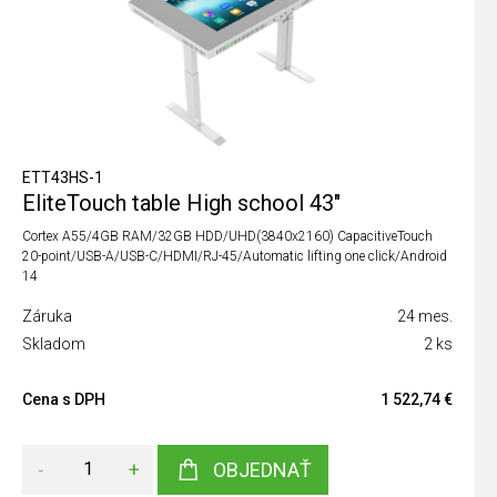
ETT43HS-1
EliteTouch table High school 43"
Cortex A55/4GB RAM/32GB HDD/UHD(3840x2160) CapacitiveTouch
20-point/USB-A/USB-C/HDMI/RJ-45/Automatic lifting one click/Android
14
Záruka
24 mes.
Skladom
2 ks
Cena s DPH
1 522,74 €
-
+
OBJEDNAŤ