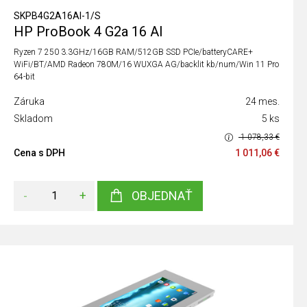
SKPB4G2A16AI-1/S
HP ProBook 4 G2a 16 AI
Ryzen 7 250 3.3GHz/16GB RAM/512GB SSD PCIe/batteryCARE+
WiFi/BT/AMD Radeon 780M/16 WUXGA AG/backlit kb/num/Win 11 Pro
64-bit
Záruka
24 mes.
Skladom
5 ks
1 078,33 €
Cena s DPH
1 011,06 €
-
+
OBJEDNAŤ