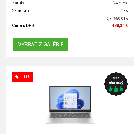
Záruka
24 mes.
Skladom
4 ks
550,04 €
Cena s DPH
488,31 €
VYBRAŤ Z GALÉRIE
- 11%