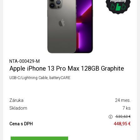
NTA-000429-M
Apple iPhone 13 Pro Max 128GB Graphite
USB-C/Lightning Cable, batteryCARE
Záruka
24 mes.
Skladom
7 ks
530,63 €
Cena s DPH
448,95 €