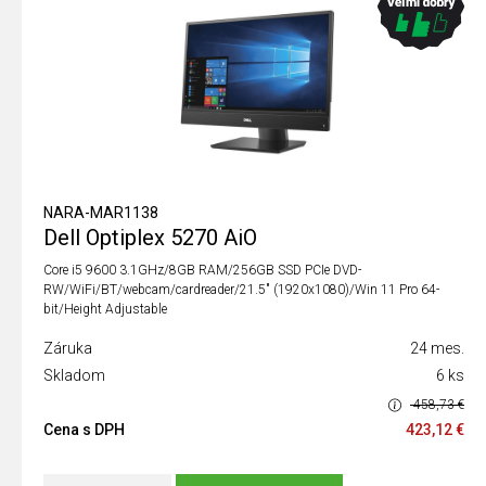
NARA-MAR1138
Dell Optiplex 5270 AiO
Core i5 9600 3.1GHz/8GB RAM/256GB SSD PCIe DVD-
RW/WiFi/BT/webcam/cardreader/21.5" (1920x1080)/Win 11 Pro 64-
bit/Height Adjustable
Záruka
24 mes.
Skladom
6 ks
458,73 €
Cena s DPH
423,12 €