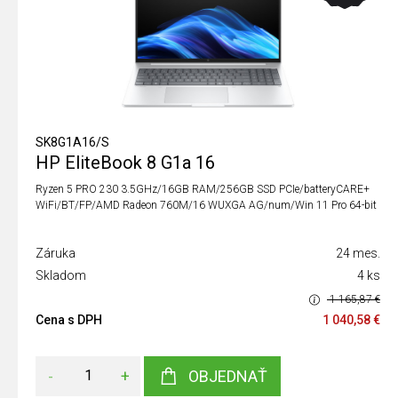
SK8G1A16/S
HP EliteBook 8 G1a 16
Ryzen 5 PRO 230 3.5GHz/16GB RAM/256GB SSD PCIe/batteryCARE+
WiFi/BT/FP/AMD Radeon 760M/16 WUXGA AG/num/Win 11 Pro 64-bit
Záruka
24 mes.
Skladom
4 ks
1 165,87 €
Cena s DPH
1 040,58 €
-
+
OBJEDNAŤ