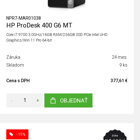
NPR7-MAR01038
HP ProDesk 400 G6 MT
Core i7 9700 3.0GHz/16GB RAM/256GB SSD PCIe Intel UHD
Graphics/Win 11 Pro 64-bit
Záruka
24 mes.
Skladom
9 ks
Cena s DPH
377,61 €
-
+
OBJEDNAŤ
- 15%