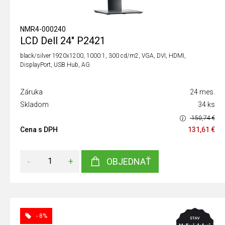
NMR4-000240
LCD Dell 24" P2421
black/silver 1920x1200, 1000:1, 300 cd/m2, VGA, DVI, HDMI,
DisplayPort, USB Hub, AG
Záruka
24 mes.
Skladom
34 ks
150,74 €
Cena s DPH
131,61 €
-
+
OBJEDNAŤ
- 8%