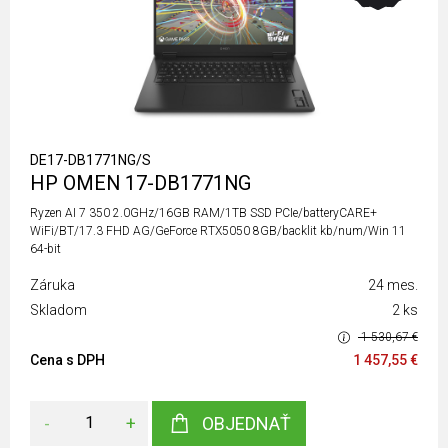
DE17-DB1771NG/S
HP OMEN 17-DB1771NG
Ryzen AI 7 350 2.0GHz/16GB RAM/1TB SSD PCIe/batteryCARE+
WiFi/BT/17.3 FHD AG/GeForce RTX5050 8GB/backlit kb/num/Win 11
64-bit
Záruka
24 mes.
Skladom
2 ks
1 530,67 €
Cena s DPH
1 457,55 €
-
+
OBJEDNAŤ