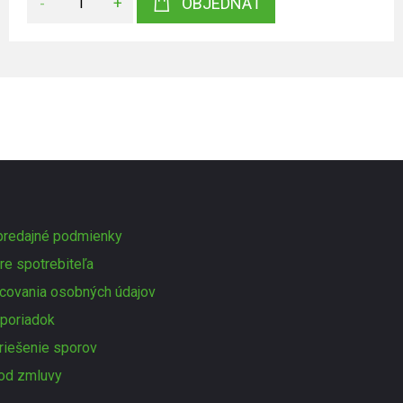
-
+
OBJEDNAŤ
redajné podmienky
re spotrebiteľa
covania osobných údajov
poriadok
 riešenie sporov
od zmluvy