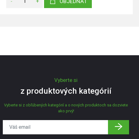
-
+
OBJEDNAŤ
Vyberte si
z produktových kategórií
Vyberte si z obľúbených kategórií a o nových produktoch sa dozviete
ako prvý!