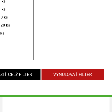
2 ks
5 ks
10 ks
 20 ks
 ks
IŤ CELÝ FILTER
VYNULOVAŤ FILTER