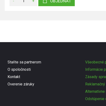
-
+
OBJEDNAŤ
Staňte sa partnerom
Všeobecné p
O spoločnosti
Informácie p
Kontakt
Zásady spra
Overenie záruky
Reklamačný 
Alternatívne
Odstúpenie 