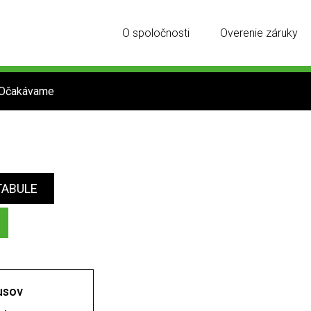
O spoločnosti
Overenie záruky
Očakávame
TABULE
usov