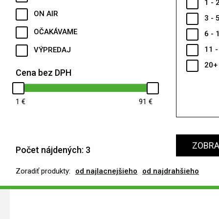
1 - 
ON AIR
3 - 
OČAKÁVAME
6 - 
11 -
VÝPREDAJ
20+
Cena bez DPH
1
91
ZOBRAZ
Počet nájdených:
3
Zoradiť produkty:
od najlacnejšieho
od najdrahšieho