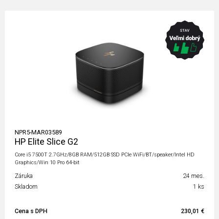
NPR5-MAR03589
HP Elite Slice G2
Core i5 7500T 2.7GHz/8GB RAM/512GB SSD PCIe WiFi/BT/speaker/Intel HD
Graphics/Win 10 Pro 64-bit
Záruka
24 mes.
Skladom
1 ks
Cena s DPH
230,01 €