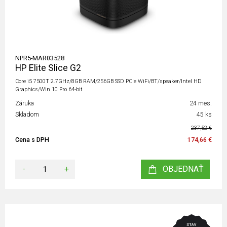
NPR5-MAR03528
HP Elite Slice G2
Core i5 7500T 2.7GHz/8GB RAM/256GB SSD PCIe WiFi/BT/speaker/Intel HD
Graphics/Win 10 Pro 64-bit
Záruka
24 mes.
Skladom
45 ks
237,52 €
Cena s DPH
174,66 €
-
+
OBJEDNAŤ