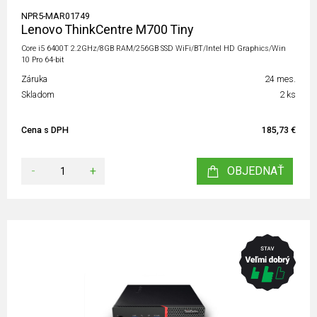
NPR5-MAR01749
Lenovo ThinkCentre M700 Tiny
Core i5 6400T 2.2GHz/8GB RAM/256GB SSD WiFi/BT/Intel HD Graphics/Win
10 Pro 64-bit
Záruka
24 mes.
Skladom
2 ks
Cena s DPH
185,73 €
-
+
OBJEDNAŤ