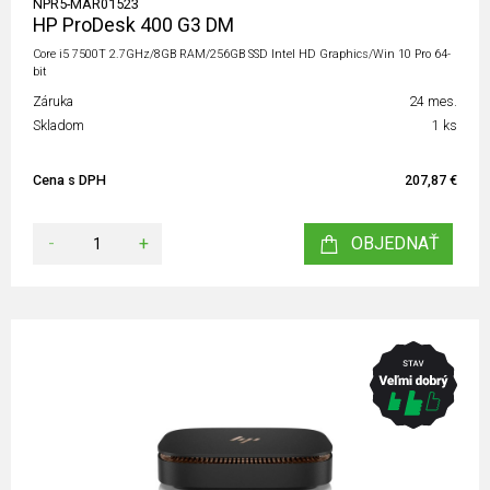
NPR5-MAR01523
HP ProDesk 400 G3 DM
Core i5 7500T 2.7GHz/8GB RAM/256GB SSD Intel HD Graphics/Win 10 Pro 64-
bit
Záruka
24 mes.
Skladom
1 ks
Cena s DPH
207,87 €
-
+
OBJEDNAŤ