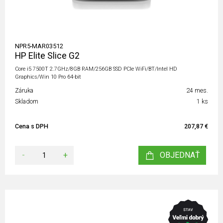
NPR5-MAR03512
HP Elite Slice G2
Core i5 7500T 2.7GHz/8GB RAM/256GB SSD PCIe WiFi/BT/Intel HD
Graphics/Win 10 Pro 64-bit
Záruka
24 mes.
Skladom
1 ks
Cena s DPH
207,87 €
-
+
OBJEDNAŤ