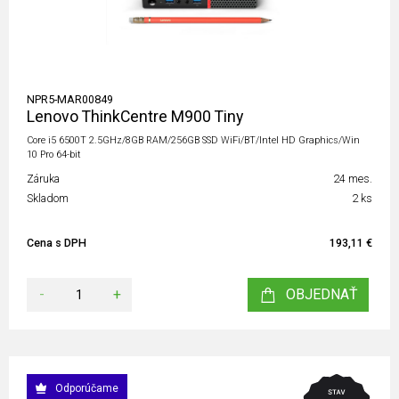
NPR5-MAR00849
Lenovo ThinkCentre M900 Tiny
Core i5 6500T 2.5GHz/8GB RAM/256GB SSD WiFi/BT/Intel HD Graphics/Win
10 Pro 64-bit
Záruka
24 mes.
Skladom
2 ks
Cena s DPH
193,11 €
-
+
OBJEDNAŤ
Odporúčame