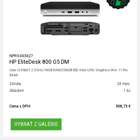
NPR5-003627
HP EliteDesk 800 G5 DM
Core i5 9500T 2.2GHz/16GB RAM/256GB SSD Intel UHD Graphics/Win 11 Pro
64-bit
Záruka
24 mes.
Skladom
1 ks
Cena s DPH
308,73 €
VYBRAŤ Z GALÉRIE