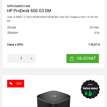
NPR5-MAR01440
HP ProDesk 600 G3 DM
Core i5 6500T 2.5GHz/8GB RAM/256GB SSD Intel HD Graphics/Win 10 Pro 64-
bit
Záruka
24 mes.
Skladom
6 ks
Cena s DPH
170,97 €
-
+
OBJEDNAŤ
- 26%