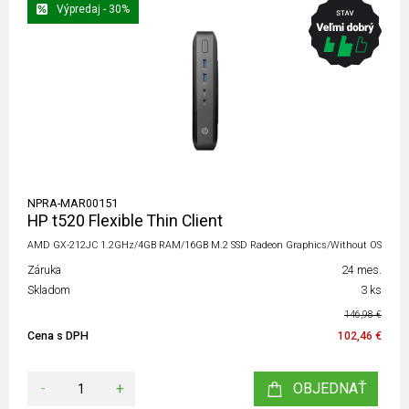
Výpredaj - 30%
NPRA-MAR00151
HP t520 Flexible Thin Client
AMD GX-212JC 1.2GHz/4GB RAM/16GB M.2 SSD Radeon Graphics/Without OS
Záruka
24 mes.
Skladom
3 ks
146,98 €
Cena s DPH
102,46 €
-
+
OBJEDNAŤ