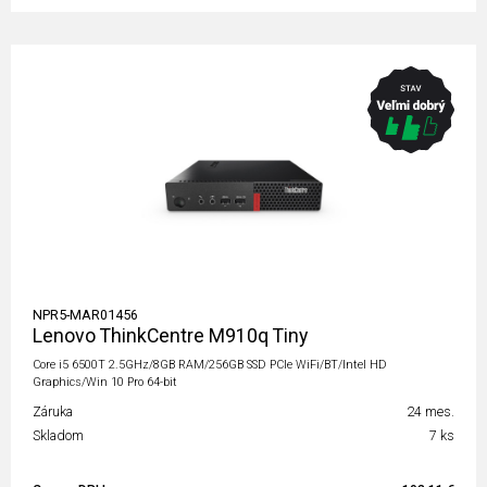
NPR5-MAR01456
Lenovo ThinkCentre M910q Tiny
Core i5 6500T 2.5GHz/8GB RAM/256GB SSD PCIe WiFi/BT/Intel HD
Graphics/Win 10 Pro 64-bit
Záruka
24 mes.
Skladom
7 ks