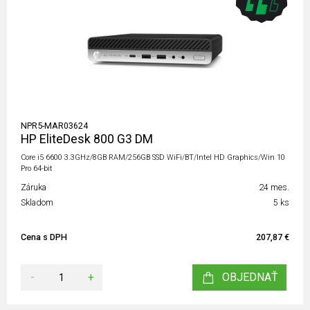
NPR5-MAR03624
HP EliteDesk 800 G3 DM
Core i5 6600 3.3GHz/8GB RAM/256GB SSD WiFi/BT/Intel HD Graphics/Win 10
Pro 64-bit
Záruka
24 mes.
Skladom
5 ks
Cena s DPH
207,87 €
-
+
OBJEDNAŤ