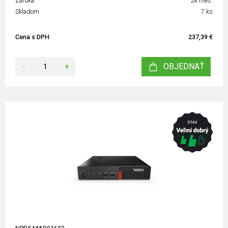
Záruka
24 mes.
Skladom
7 ks
Cena s DPH
237,39 €
-
+
OBJEDNAŤ