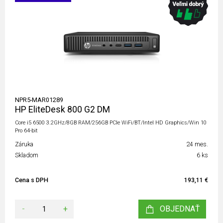
NPR5-MAR01289
HP EliteDesk 800 G2 DM
Core i5 6500 3.2GHz/8GB RAM/256GB PCIe WiFi/BT/Intel HD Graphics/Win 10
Pro 64-bit
Záruka
24 mes.
Skladom
6 ks
Cena s DPH
193,11 €
-
+
OBJEDNAŤ