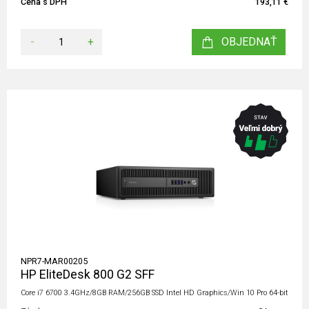
Cena s DPH
193,11 €
-
+
OBJEDNAŤ
NPR7-MAR00205
HP EliteDesk 800 G2 SFF
Core i7 6700 3.4GHz/8GB RAM/256GB SSD Intel HD Graphics/Win 10 Pro 64-bit