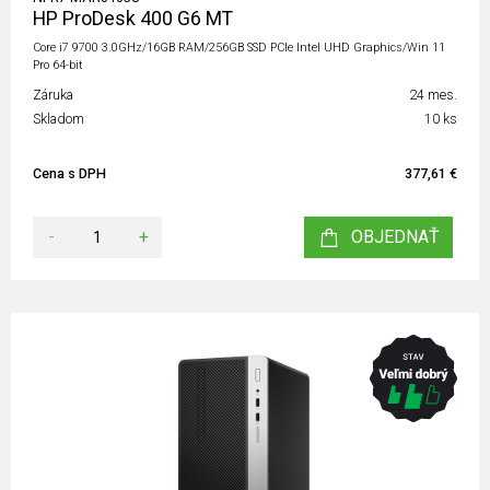
HP ProDesk 400 G6 MT
Core i7 9700 3.0GHz/16GB RAM/256GB SSD PCIe Intel UHD Graphics/Win 11
Pro 64-bit
Záruka
24 mes.
Skladom
10 ks
Cena s DPH
377,61 €
-
+
OBJEDNAŤ