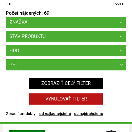
1
1568
Počet nájdených:
69
ZNAČKA
STAV PRODUKTU
HDD
GPU
ZOBRAZIŤ CELÝ FILTER
VYNULOVAŤ FILTER
Zoradiť produkty:
od najlacnejšieho
od najdrahšieho