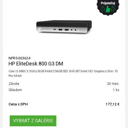
NPR5-003624
HP EliteDesk 800 G3 DM
Core i5 6600 3.3GHz/8GB RAM/256GB SSD WiFi/BT/Intel HD Graphics/Win 10
Pro 64-bit
Záruka
24 mes.
Skladom
1 ks
Cena s DPH
177,12 €
VYBRAŤ Z GALÉRIE