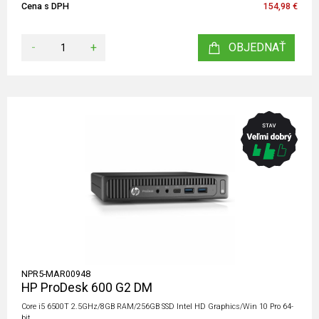
Cena s DPH
154,98 €
-
+
OBJEDNAŤ
NPR5-MAR00948
HP ProDesk 600 G2 DM
Core i5 6500T 2.5GHz/8GB RAM/256GB SSD Intel HD Graphics/Win 10 Pro 64-
bit