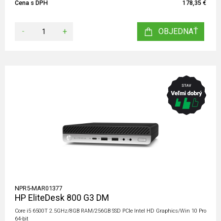
Cena s DPH
178,35 €
-
+
OBJEDNAŤ
NPR5-MAR01377
HP EliteDesk 800 G3 DM
Core i5 6500T 2.5GHz/8GB RAM/256GB SSD PCIe Intel HD Graphics/Win 10 Pro
64-bit