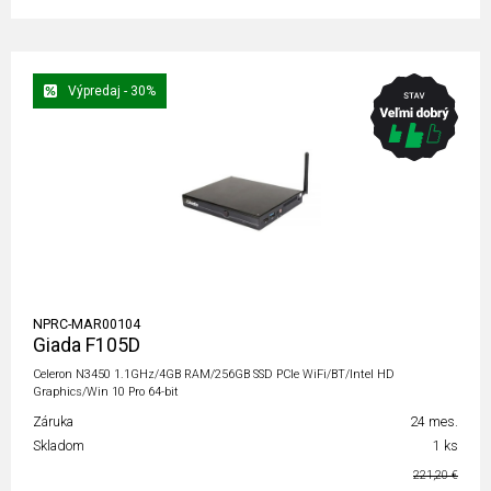
Výpredaj - 30%
NPRC-MAR00104
Giada F105D
Celeron N3450 1.1GHz/4GB RAM/256GB SSD PCIe WiFi/BT/Intel HD
Graphics/Win 10 Pro 64-bit
Záruka
24 mes.
Skladom
1 ks
221,20 €