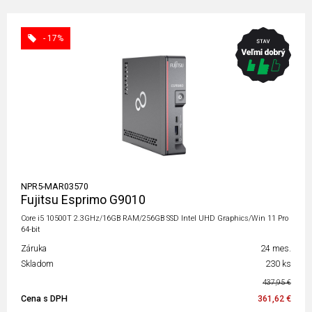
- 17%
NPR5-MAR03570
Fujitsu Esprimo G9010
Core i5 10500T 2.3GHz/16GB RAM/256GB SSD Intel UHD Graphics/Win 11 Pro
64-bit
Záruka
24 mes.
Skladom
230 ks
437,95 €
Cena s DPH
361,62 €