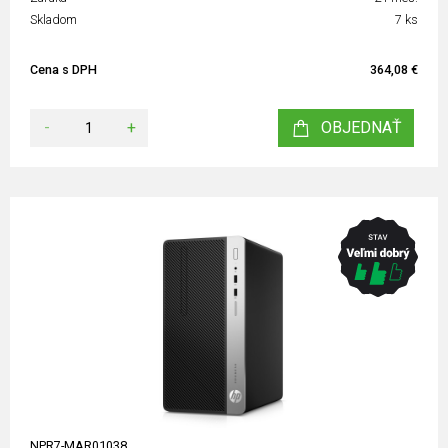
Skladom
7 ks
Cena s DPH
364,08 €
-
+
OBJEDNAŤ
NPR7-MAR01038