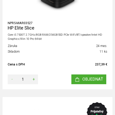
NPR5-MAR03527
HP Elite Slice
Core i5 7500T 2.7GHz/8GB RAM/256GB SSD PCIe WiFi/BT/speaker/Intel HD
Graphics/Win 10 Pro 64-bit
Záruka
24 mes.
Skladom
11 ks
Cena s DPH
237,39 €
-
+
OBJEDNAŤ