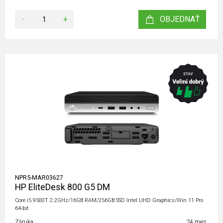
-
+
OBJEDNAŤ
NPR5-MAR03627
HP EliteDesk 800 G5 DM
Core i5 9500T 2.2GHz/16GB RAM/256GB SSD Intel UHD Graphics/Win 11 Pro
64-bit
Záruka
24 mes.