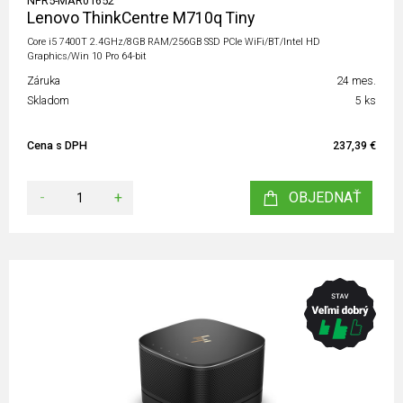
NPR5-MAR01652
Lenovo ThinkCentre M710q Tiny
Core i5 7400T 2.4GHz/8GB RAM/256GB SSD PCIe WiFi/BT/Intel HD
Graphics/Win 10 Pro 64-bit
Záruka
24 mes.
Skladom
5 ks
Cena s DPH
237,39 €
-
+
OBJEDNAŤ