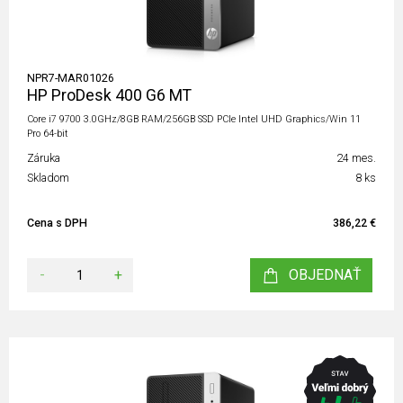
NPR7-MAR01026
HP ProDesk 400 G6 MT
Core i7 9700 3.0GHz/8GB RAM/256GB SSD PCIe Intel UHD Graphics/Win 11
Pro 64-bit
Záruka
24 mes.
Skladom
8 ks
Cena s DPH
386,22 €
-
+
OBJEDNAŤ