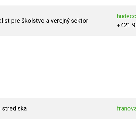
hudec
ist pre školstvo a verejný sektor
+421 9
 strediska
franov