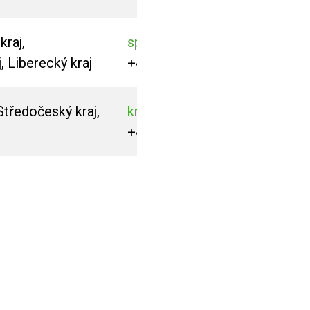
raj,
spurny@mbtech.eu
, Liberecký kraj
+420 725 928 260
Středočeský kraj,
knapkova@mbtech.eu
+420 727 845 134