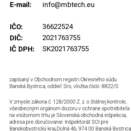
E-mail:
info@mbtech.eu
36622524
IČO:
2021763755
DIČ:
SK2021763755
IČ DPH:
zapísaný v Obchodnom registri Okresného súdu
Banská Bystrica, oddiel: Sro, vložka číslo: 8822/S
V zmysle zákona č. 128/2000 Z. z. o štátnej kontrole,
všeobecným orgánom dozoru v ochrane spotrebiteľa
na vnútornom trhu je Slovenská obchodná inšpekcia,
adresa pre doručovanie: Inšpektorát SOI pre
Banskobystrický kraj,Dolná 46, 974 00 Banská Bystric