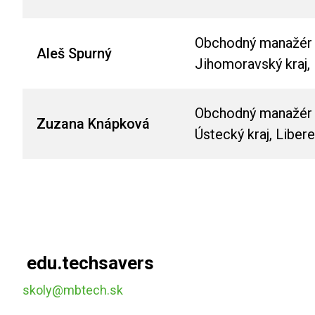
Obchodný manažér p
Aleš Spurný
Jihomoravský kraj, 
Obchodný manažér pr
Zuzana Knápková
Ústecký kraj, Liber
edu.techsavers
skoly@mbtech.sk