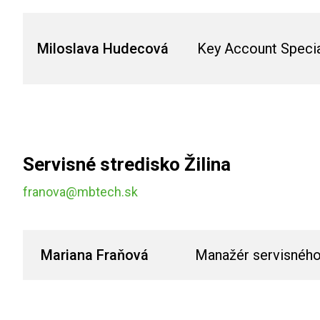
Miloslava Hudecová
Key Account Special
Servisné stredisko Žilina
franova@mbtech.sk
Mariana Fraňová
Manažér servisného