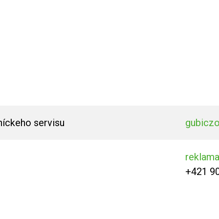
níckeho servisu
gubicz
reklam
+421 9