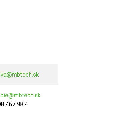
ova@mbtech.sk
acie@mbtech.sk
08 467 987