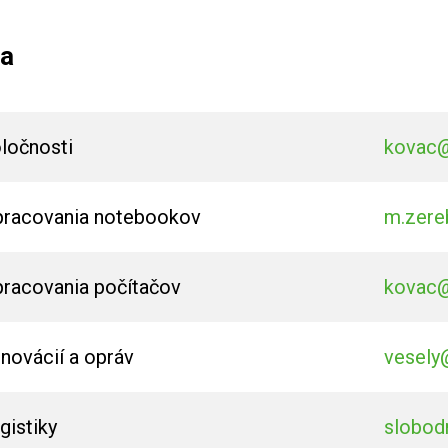
ca
oločnosti
kovac
pracovania notebookov
m.zere
pracovania počítačov
kovac
novácií a opráv
vesely
gistiky
slobod