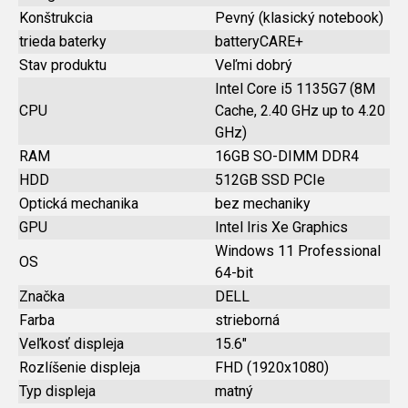
Konštrukcia
Pevný (klasický notebook)
trieda baterky
batteryCARE+
Stav produktu
Veľmi dobrý
Intel Core i5 1135G7 (8M
CPU
Cache, 2.40 GHz up to 4.20
GHz)
RAM
16GB SO-DIMM DDR4
HDD
512GB SSD PCIe
Optická mechanika
bez mechaniky
GPU
Intel Iris Xe Graphics
Windows 11 Professional
OS
64-bit
Značka
DELL
Farba
strieborná
Veľkosť displeja
15.6"
Rozlíšenie displeja
FHD (1920x1080)
Typ displeja
matný