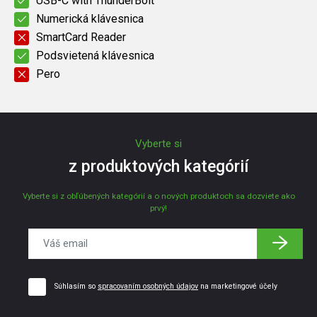
USB-C with ThunderBolt
Numerická klávesnica
SmartCard Reader
Podsvietená klávesnica
Pero
Vyberte si
z produktových kategórií
Vyberte si z obľúbených kategórií a o nových produktoch sa dozviete ako
prvý!
Súhlasím so
spracovaním osobných údajov
na marketingové účely