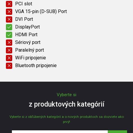
PCI slot
VGA 15-pin (D-SUB) Port
DVI Port
DisplayPort
HDMI Port
Sériový port
Paralelný port
WiFi pripojenie
Bluetooth pripojenie
Vyberte si
z produktových kategórií
Vyberte si z obľúbených kategórií a o nových produktoch sa dozviete ako
prvý!