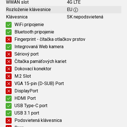
WWAN slot
4G LTE
Rozloženie klávesnice
EU
Klávesnica
SK nepodsvietená
WiFi pripojenie
Bluetooth pripojenie
Fingerprint - čítačka otlačkov prstov
Integrovaná Web kamera
Sériový port
Čítačka pamäťových kariet
Dokovací konektor
M.2 Slot
VGA 15-pin (D-SUB) Port
DisplayPort
HDMI Port
USB Type-C port
USB 3.1 port
Podsvietená klávesnica