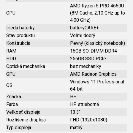
AMD Ryzen 5 PRO 4650U
CPU
(8M Cache, 2.10 GHz up to
4.00 GHz)
trieda baterky
batteryCARE+
Stav produktu
Veľmi dobrý
Konštrukcia
Pevný (klasický notebook)
RAM
16GB SO-DIMM DDR4
HDD
256GB SSD PCIe
Optická mechanika
bez mechaniky
GPU
AMD Radeon Graphics
Windows 11 Professional
OS
64-bit
Značka
HP
Farba
HP strieborná
Veľkosť displeja
13.3"
Rozlíšenie displeja
FHD (1920x1080)
Typ displeja
matný