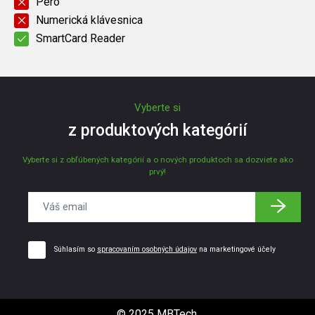
Pero
Numerická klávesnica
SmartCard Reader
Vyberte si
z produktových kategórií
Vyberte si z obľúbených kategórií a o nových produktoch sa dozviete ako
prvý!
Súhlasím so
spracovaním osobných údajov
na marketingové účely
© 2025 MBTech.