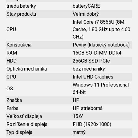
trieda baterky
batteryCARE
Stav produktu
Veľmi dobrý
Intel Core i7 8565U (8M
CPU
Cache, 1.80 GHz up to 4.60
GHz)
Konštrukcia
Pevný (klasický notebook)
RAM
16GB SO-DIMM DDR4
HDD
256GB SSD PCIe
Optická mechanika
bez mechaniky
GPU
Intel UHD Graphics
Windows 11 Professional
OS
64-bit
Značka
HP
Farba
HP strieborná
Veľkosť displeja
15.6"
Rozlíšenie displeja
FHD (1920x1080)
Typ displeja
matný