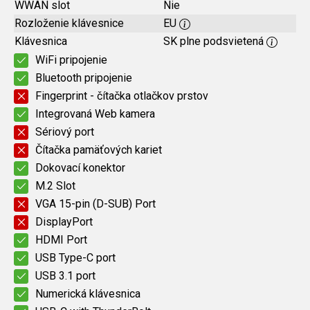
WWAN slot
Nie
Rozloženie klávesnice
EU
Klávesnica
SK plne podsvietená
WiFi pripojenie
Bluetooth pripojenie
Fingerprint - čítačka otlačkov prstov
Integrovaná Web kamera
Sériový port
Čítačka pamäťových kariet
Dokovací konektor
M.2 Slot
VGA 15-pin (D-SUB) Port
DisplayPort
HDMI Port
USB Type-C port
USB 3.1 port
Numerická klávesnica