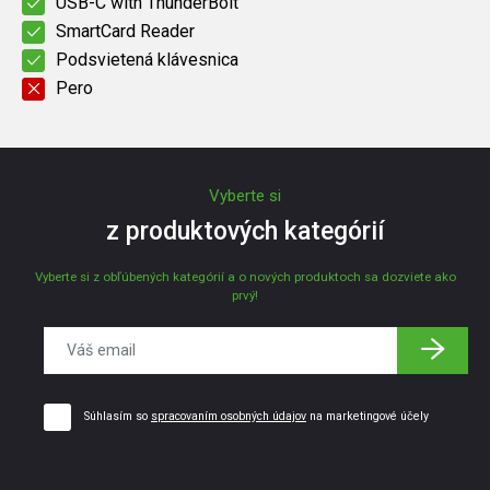
USB-C with ThunderBolt
SmartCard Reader
Podsvietená klávesnica
Pero
Vyberte si
z produktových kategórií
Vyberte si z obľúbených kategórií a o nových produktoch sa dozviete ako
prvý!
Súhlasím so
spracovaním osobných údajov
na marketingové účely