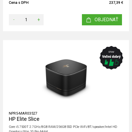
Cena s DPH
237,39 €
-
+
OBJEDNAŤ
NPR5-MAR03527
HP Elite Slice
Core i5 7500T 2.7GHz/8GB RAM/256GB SSD PCIe WiFi/BT/speaker/Intel HD
Graphics/Win 10 Pro 64-bit