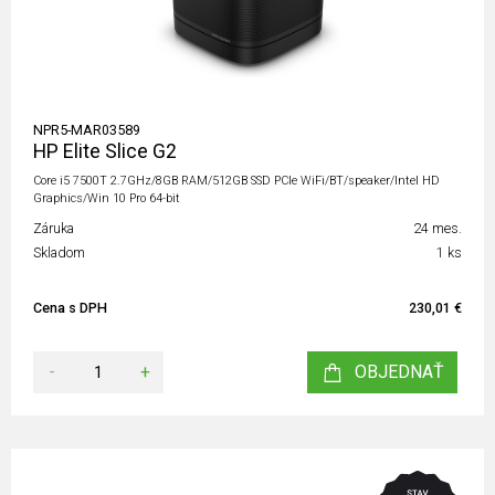
NPR5-MAR03589
HP Elite Slice G2
Core i5 7500T 2.7GHz/8GB RAM/512GB SSD PCIe WiFi/BT/speaker/Intel HD
Graphics/Win 10 Pro 64-bit
Záruka
24 mes.
Skladom
1 ks
Cena s DPH
230,01 €
-
+
OBJEDNAŤ