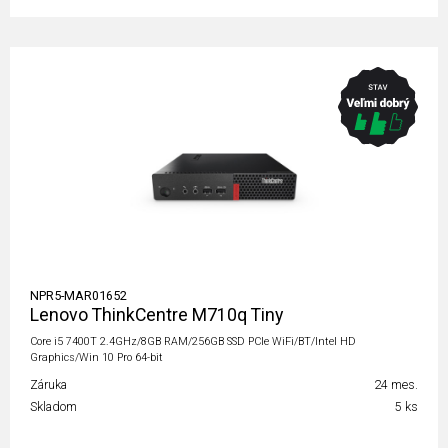
NPR5-MAR01652
Lenovo ThinkCentre M710q Tiny
Core i5 7400T 2.4GHz/8GB RAM/256GB SSD PCIe WiFi/BT/Intel HD
Graphics/Win 10 Pro 64-bit
Záruka
24 mes.
Skladom
5 ks