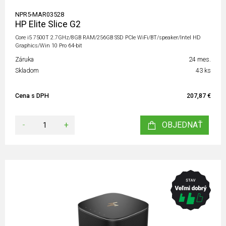
NPR5-MAR03528
HP Elite Slice G2
Core i5 7500T 2.7GHz/8GB RAM/256GB SSD PCIe WiFi/BT/speaker/Intel HD
Graphics/Win 10 Pro 64-bit
Záruka
24 mes.
Skladom
43 ks
Cena s DPH
207,87 €
-
+
OBJEDNAŤ