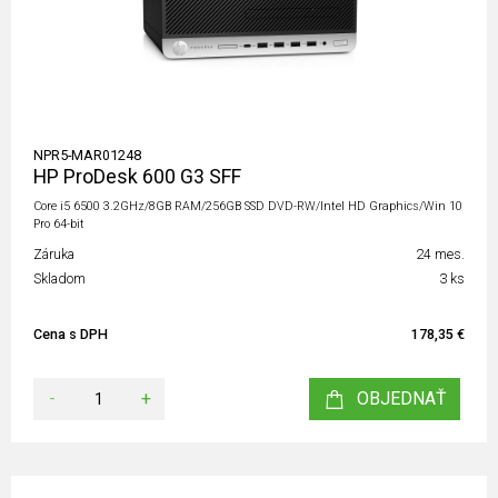
NPR5-MAR01248
HP ProDesk 600 G3 SFF
Core i5 6500 3.2GHz/8GB RAM/256GB SSD DVD-RW/Intel HD Graphics/Win 10
Pro 64-bit
Záruka
24 mes.
Skladom
3 ks
Cena s DPH
178,35 €
-
+
OBJEDNAŤ