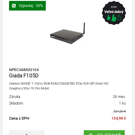
Výpredaj - 30%
NPRC-MAR00104
Giada F105D
Celeron N3450 1.1GHz/4GB RAM/256GB SSD PCIe WiFi/BT/Intel HD
Graphics/Win 10 Pro 64-bit
Záruka
24 mes.
Skladom
1 ks
221,20 €
Cena s DPH
154,98 €