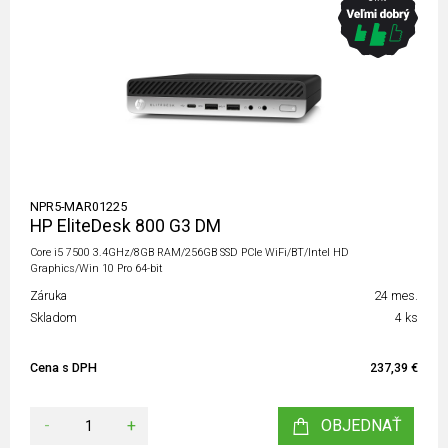
NPR5-MAR01225
HP EliteDesk 800 G3 DM
Core i5 7500 3.4GHz/8GB RAM/256GB SSD PCIe WiFi/BT/Intel HD
Graphics/Win 10 Pro 64-bit
Záruka
24 mes.
Skladom
4 ks
Cena s DPH
237,39 €
-
+
OBJEDNAŤ