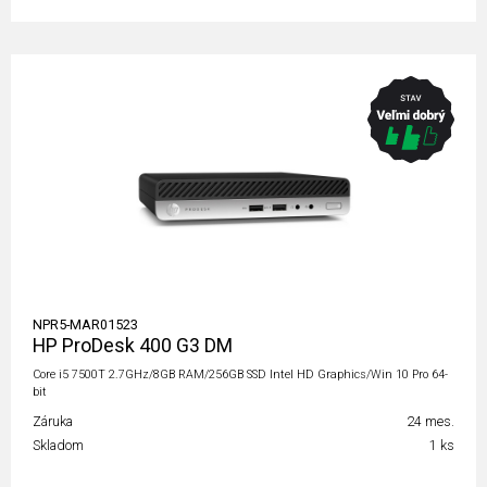
NPR5-MAR01523
HP ProDesk 400 G3 DM
Core i5 7500T 2.7GHz/8GB RAM/256GB SSD Intel HD Graphics/Win 10 Pro 64-
bit
Záruka
24 mes.
Skladom
1 ks