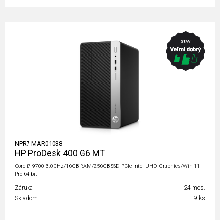
NPR7-MAR01038
HP ProDesk 400 G6 MT
Core i7 9700 3.0GHz/16GB RAM/256GB SSD PCIe Intel UHD Graphics/Win 11
Pro 64-bit
Záruka
24 mes.
Skladom
9 ks