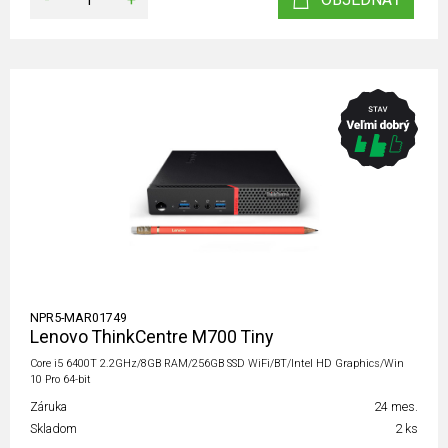
NPR5-MAR01749
Lenovo ThinkCentre M700 Tiny
Core i5 6400T 2.2GHz/8GB RAM/256GB SSD WiFi/BT/Intel HD Graphics/Win
10 Pro 64-bit
Záruka
24 mes.
Skladom
2 ks