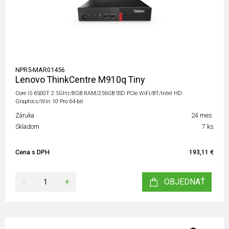
NPR5-MAR01456
Lenovo ThinkCentre M910q Tiny
Core i5 6500T 2.5GHz/8GB RAM/256GB SSD PCIe WiFi/BT/Intel HD
Graphics/Win 10 Pro 64-bit
Záruka
24 mes.
Skladom
7 ks
Cena s DPH
193,11 €
-
+
OBJEDNAŤ