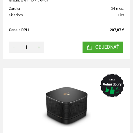
Graphics/Win 10 Pro 64-bit
Záruka
24 mes.
Skladom
1 ks
Cena s DPH
207,87 €
-
+
OBJEDNAŤ