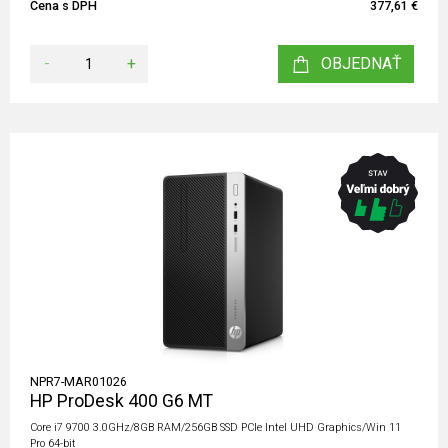
Cena s DPH
377,61 €
-
+
OBJEDNAŤ
NPR7-MAR01026
HP ProDesk 400 G6 MT
Core i7 9700 3.0GHz/8GB RAM/256GB SSD PCIe Intel UHD Graphics/Win 11
Pro 64-bit