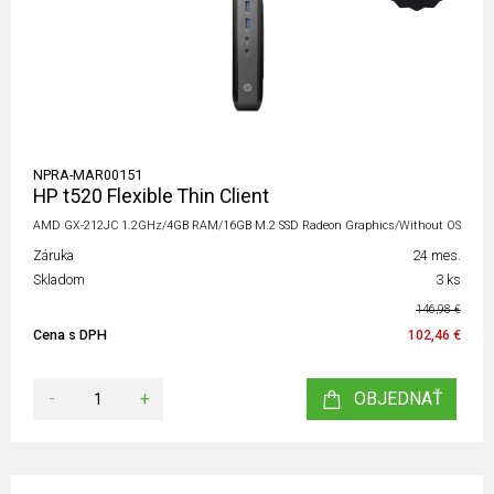
NPRA-MAR00151
HP t520 Flexible Thin Client
AMD GX-212JC 1.2GHz/4GB RAM/16GB M.2 SSD Radeon Graphics/Without OS
Záruka
24 mes.
Skladom
3 ks
146,98 €
Cena s DPH
102,46 €
-
+
OBJEDNAŤ