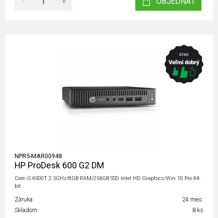
-
+
OBJEDNAŤ
NPR5-MAR00948
HP ProDesk 600 G2 DM
Core i5 6500T 2.5GHz/8GB RAM/256GB SSD Intel HD Graphics/Win 10 Pro 64-
bit
Záruka
24 mes.
Skladom
8 ks