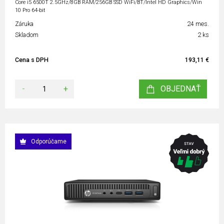
Core i5 6500T 2.5GHz/8GB RAM/256GB SSD WiFi/BT/Intel HD Graphics/Win
10 Pro 64-bit
Záruka
24 mes.
Skladom
2 ks
Cena s DPH
193,11 €
-
+
OBJEDNAŤ
Odporúčame