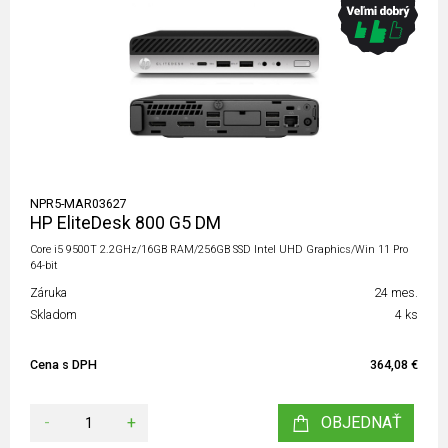
NPR5-MAR03627
HP EliteDesk 800 G5 DM
Core i5 9500T 2.2GHz/16GB RAM/256GB SSD Intel UHD Graphics/Win 11 Pro
64-bit
Záruka
24 mes.
Skladom
4 ks
Cena s DPH
364,08 €
-
+
OBJEDNAŤ