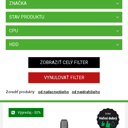
ZNAČKA
STAV PRODUKTU
CPU
HDD
ZOBRAZIŤ CELÝ FILTER
VYNULOVAŤ FILTER
Zoradiť produkty:
od najlacnejšieho
od najdrahšieho
Výpredaj - 30%