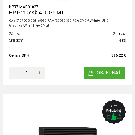
NPR7-MAR01027
HP ProDesk 400 G6 MT
Core i7 9700 3.0GHz/8GB RAM/256GB SSD PCIe DVD-RW/Intel UHD
Graphics/Win 11 Pro 64-bit
Záruka
24 mes.
Skladom
14 ks
Cena s DPH
386,22 €
-
+
OBJEDNAŤ