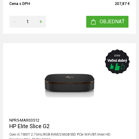
Cena s DPH
207,87 €
-
+
OBJEDNAŤ
NPR5-MAR03512
HP Elite Slice G2
Core i5 7500T 2.7GHz/8GB RAM/256GB SSD PCIe WiFi/BT/Intel HD