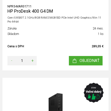
NPR5-MAR01711
HP ProDesk 400 G4 DM
Core i5 8500T 2.1GHz/8GB RAM/256GB SSD PCIe Intel UHD Graphics/Win 11
Pro 64-bit
Záruka
24 mes.
Skladom
1 ks
Cena s DPH
289,05 €
-
+
OBJEDNAŤ