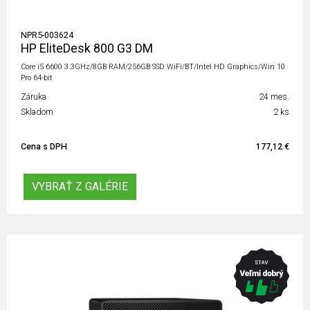
NPR5-003624
HP EliteDesk 800 G3 DM
Core i5 6600 3.3GHz/8GB RAM/256GB SSD WiFi/BT/Intel HD Graphics/Win 10
Pro 64-bit
Záruka
24 mes.
Skladom
2 ks
Cena s DPH
177,12 €
VYBRAŤ Z GALÉRIE