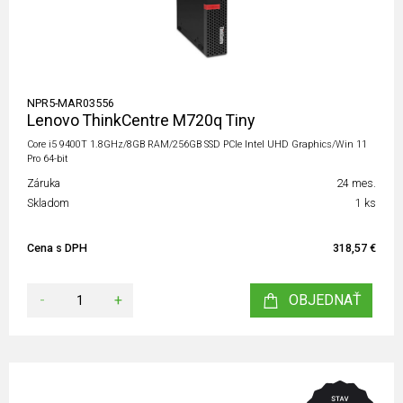
NPR5-MAR03556
Lenovo ThinkCentre M720q Tiny
Core i5 9400T 1.8GHz/8GB RAM/256GB SSD PCIe Intel UHD Graphics/Win 11
Pro 64-bit
Záruka
24 mes.
Skladom
1 ks
Cena s DPH
318,57 €
-
+
OBJEDNAŤ