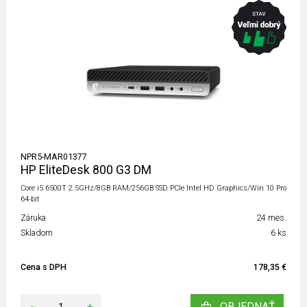
NPR5-MAR01377
HP EliteDesk 800 G3 DM
Core i5 6500T 2.5GHz/8GB RAM/256GB SSD PCIe Intel HD Graphics/Win 10 Pro
64-bit
Záruka
24 mes.
Skladom
6 ks
Cena s DPH
178,35 €
-
+
OBJEDNAŤ