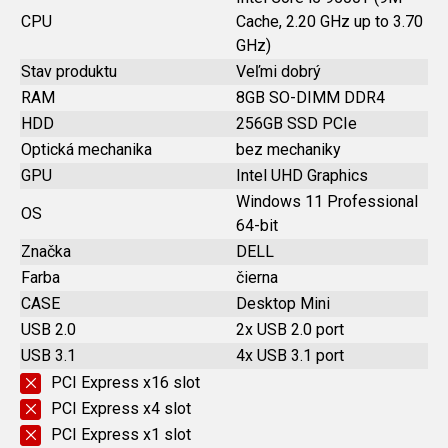
CPU
Cache, 2.20 GHz up to 3.70
GHz)
Stav produktu
Veľmi dobrý
RAM
8GB SO-DIMM DDR4
HDD
256GB SSD PCIe
Optická mechanika
bez mechaniky
GPU
Intel UHD Graphics
Windows 11 Professional
OS
64-bit
Značka
DELL
Farba
čierna
CASE
Desktop Mini
USB 2.0
2x USB 2.0 port
USB 3.1
4x USB 3.1 port
PCI Express x16 slot
PCI Express x4 slot
PCI Express x1 slot