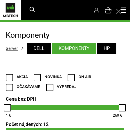
Komponenty
DELL
KOMPONENTY
HP
Server
AKCIA
NOVINKA
ON AIR
OČAKÁVAME
VÝPREDAJ
Cena bez DPH
1
269
Počet nájdených:
12