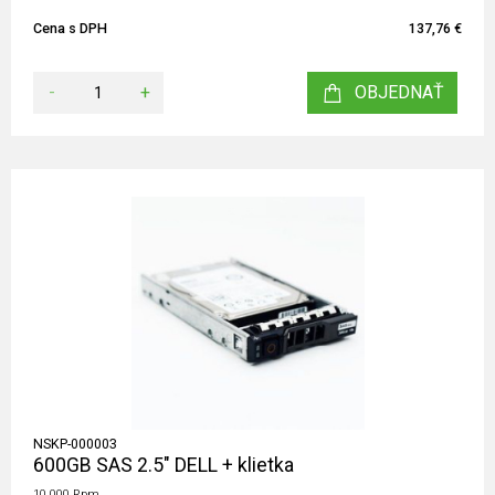
Cena s DPH
137,76 €
-
+
OBJEDNAŤ
NSKP-000003
600GB SAS 2.5" DELL + klietka
10.000 Rpm