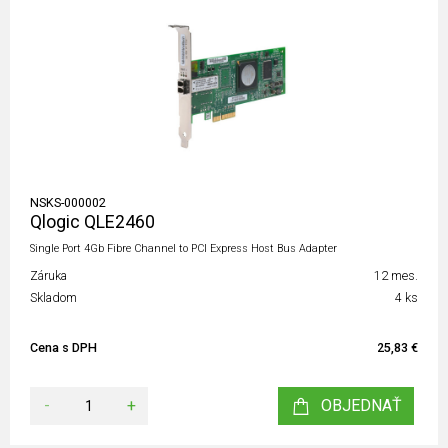
NSKS-000002
Qlogic QLE2460
Single Port 4Gb Fibre Channel to PCI Express Host Bus Adapter
Záruka
12 mes.
Skladom
4 ks
Cena s DPH
25,83 €
-
+
OBJEDNAŤ