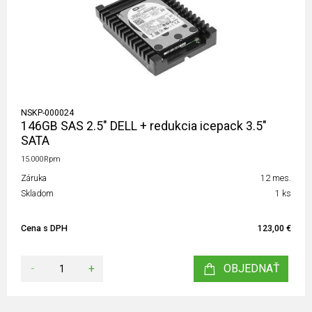
NSKP-000024
146GB SAS 2.5" DELL + redukcia icepack 3.5"
SATA
15.000Rpm
Záruka
12 mes.
Skladom
1 ks
Cena s DPH
123,00 €
-
+
OBJEDNAŤ