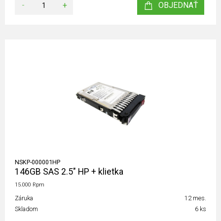
-
+
OBJEDNAŤ
NSKP-000001HP
146GB SAS 2.5" HP + klietka
15.000 Rpm
Záruka
12 mes.
Skladom
6 ks