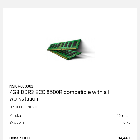
NSKR-000002
4GB DDR3 ECC 8500R compatible with all
workstation
HP DELL LENOVO
Záruka
12 mes.
Skladom
5 ks
Cena s DPH
34,44 €