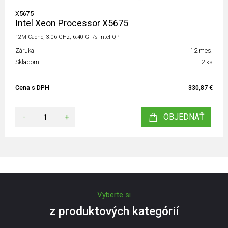
X5675
Intel Xeon Processor X5675
12M Cache, 3.06 GHz, 6.40 GT/s Intel QPI
Záruka
12 mes.
Skladom
2 ks
Cena s DPH
330,87 €
-
+
OBJEDNAŤ
Vyberte si
z produktových kategórií