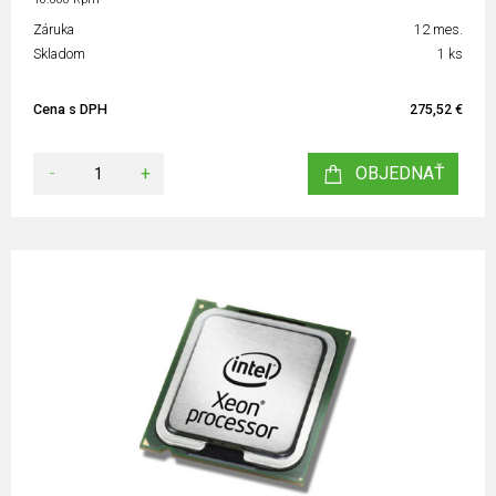
Záruka
12 mes.
Skladom
1 ks
Cena s DPH
275,52 €
-
+
OBJEDNAŤ