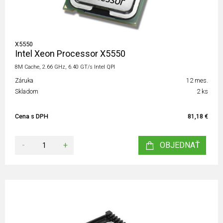
X5550
Intel Xeon Processor X5550
8M Cache, 2.66 GHz, 6.40 GT/s Intel QPI
Záruka
12 mes.
Skladom
2 ks
Cena s DPH
81,18 €
-
+
OBJEDNAŤ