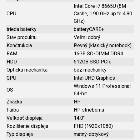
Intel Core i7 8665U (8M
CPU
Cache, 1.90 GHz up to 4.80
GHz)
trieda baterky
batteryCARE+
Stav produktu
Veľmi dobrý
Konštrukcia
Pevný (klasický notebook)
RAM
16GB SO-DIMM DDR4
HDD
512GB SSD PCIe
Optická mechanika
bez mechaniky
GPU
Intel UHD Graphics
Windows 11 Professional
OS
64-bit
Značka
HP
Farba
HP strieborná
Veľkosť displeja
14.0"
Rozlíšenie displeja
FHD (1920x1080)
Typ displeja
matný-dotykový