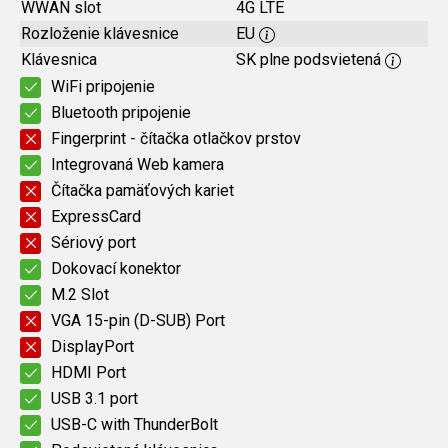
WWAN slot
4G LTE
Rozloženie klávesnice
EU
Klávesnica
SK plne podsvietená
WiFi pripojenie
Bluetooth pripojenie
Fingerprint - čítačka otlačkov prstov
Integrovaná Web kamera
Čítačka pamäťových kariet
ExpressCard
Sériový port
Dokovací konektor
M.2 Slot
VGA 15-pin (D-SUB) Port
DisplayPort
HDMI Port
USB 3.1 port
USB-C with ThunderBolt