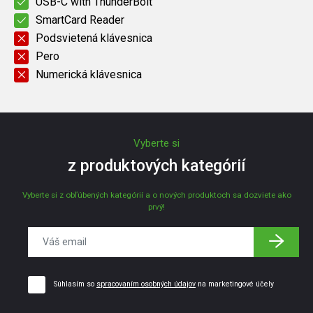
USB-C with ThunderBolt
SmartCard Reader
Podsvietená klávesnica
Pero
Numerická klávesnica
Vyberte si
z produktových kategórií
Vyberte si z obľúbených kategórií a o nových produktoch sa dozviete ako
prvý!
Súhlasím so
spracovaním osobných údajov
na marketingové účely