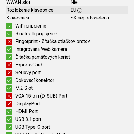
WWAN slot
Nie
Rozloženie klávesnice
EU
Klávesnica
SK nepodsvietená
WiFi pripojenie
Bluetooth pripojenie
Fingerprint - čítačka otlačkov prstov
Integrovaná Web kamera
Čítačka pamäťových kariet
ExpressCard
Sériový port
Dokovací konektor
M.2 Slot
VGA 15-pin (D-SUB) Port
DisplayPort
HDMI Port
USB 3.1 port
USB Type-C port