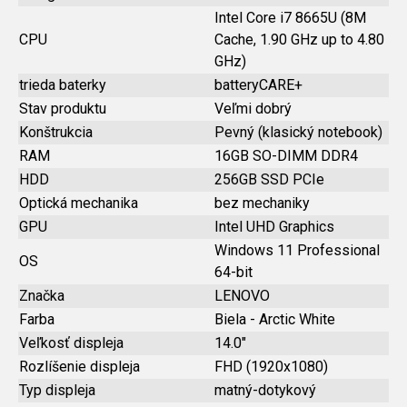
Intel Core i7 8665U (8M
CPU
Cache, 1.90 GHz up to 4.80
GHz)
trieda baterky
batteryCARE+
Stav produktu
Veľmi dobrý
Konštrukcia
Pevný (klasický notebook)
RAM
16GB SO-DIMM DDR4
HDD
256GB SSD PCIe
Optická mechanika
bez mechaniky
GPU
Intel UHD Graphics
Windows 11 Professional
OS
64-bit
Značka
LENOVO
Farba
Biela - Arctic White
Veľkosť displeja
14.0"
Rozlíšenie displeja
FHD (1920x1080)
Typ displeja
matný-dotykový