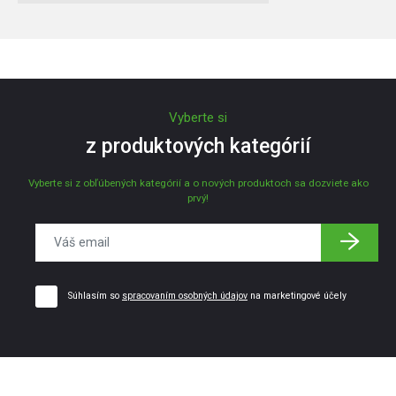
Vyberte si
z produktových kategórií
Vyberte si z obľúbených kategórií a o nových produktoch sa dozviete ako
prvý!
Súhlasím so
spracovaním osobných údajov
na marketingové účely
© 2025 MBTech.