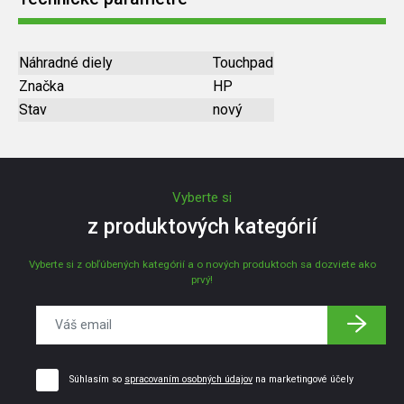
Náhradné diely
Touchpad
Značka
HP
Stav
nový
Vyberte si
z produktových kategórií
Vyberte si z obľúbených kategórií a o nových produktoch sa dozviete ako
prvý!
Súhlasím so
spracovaním osobných údajov
na marketingové účely