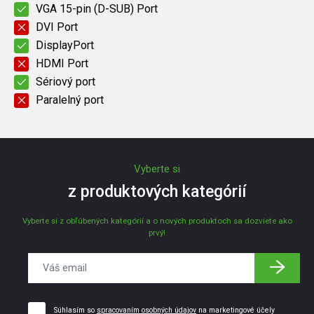
VGA 15-pin (D-SUB) Port
DVI Port
DisplayPort
HDMI Port
Sériový port
Paralelný port
Vyberte si
z produktových kategórií
Vyberte si z obľúbených kategórií a o nových produktoch sa dozviete ako
prvý!
Súhlasím so
spracovaním osobných údajov
na marketingové účely