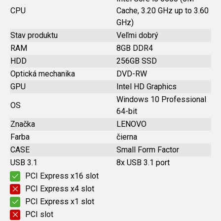
CPU
Cache, 3.20 GHz up to 3.60
GHz)
Stav produktu
Veľmi dobrý
RAM
8GB DDR4
HDD
256GB SSD
Optická mechanika
DVD-RW
GPU
Intel HD Graphics
Windows 10 Professional
OS
64-bit
Značka
LENOVO
Farba
čierna
CASE
Small Form Factor
USB 3.1
8x USB 3.1 port
PCI Express x16 slot
PCI Express x4 slot
PCI Express x1 slot
PCI slot