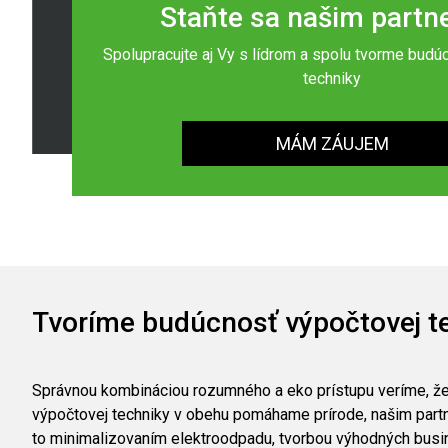
Staňte sa našim part
Spolupracujte aj Vy s lídrom a spolu tvorme budú
techniky
MÁM ZÁUJEM
Tvoríme budúcnosť výpočtovej t
Správnou kombináciou rozumného a eko prístupu veríme, že 
výpočtovej techniky v obehu pomáhame prírode, našim part
to minimalizovaním elektroodpadu, tvorbou výhodných busin