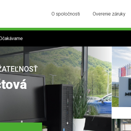
O spoločnosti
Overenie záruky
Očakávame
ŽATEĽNOSŤ
tová