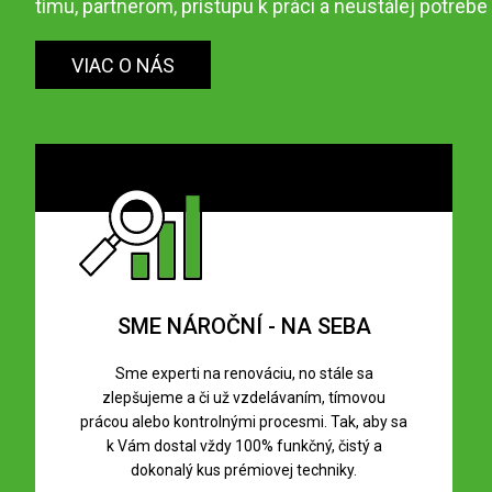
tímu, partnerom, prístupu k práci a neustálej potrebe 
VIAC O NÁS
SME NÁROČNÍ - NA SEBA
Sme experti na renováciu, no stále sa
zlepšujeme a či už vzdelávaním, tímovou
prácou alebo kontrolnými procesmi. Tak, aby sa
k Vám dostal vždy 100% funkčný, čistý a
dokonalý kus prémiovej techniky.