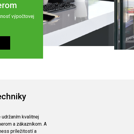
nerom
cnosť výpočtovej
echniky
udržaním kvalitnej
nerom a zákazníkom. A
ess príležitostí a