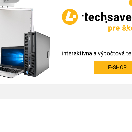
interaktívna a výpočtová te
E-SHOP