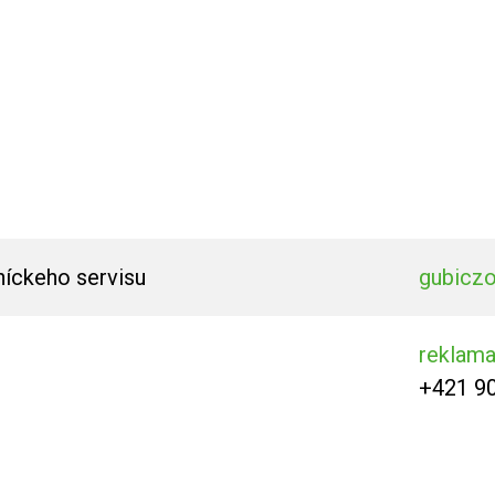
níckeho servisu
gubicz
reklam
+421 9