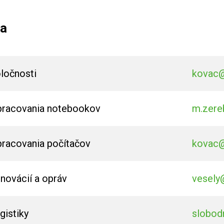
ca
oločnosti
kovac
pracovania notebookov
m.zere
pracovania počítačov
kovac
novácií a opráv
vesely
gistiky
slobod