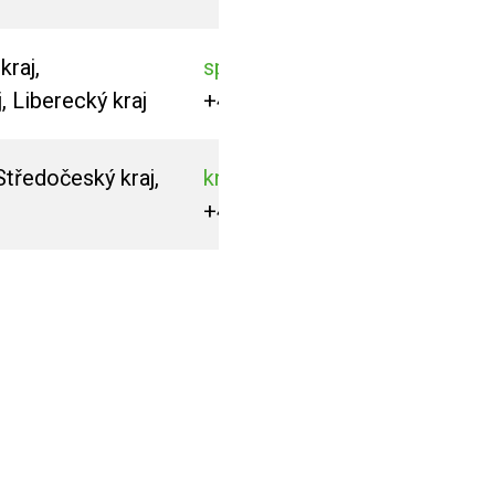
raj,
spurny@mbtech.eu
, Liberecký kraj
+420 725 928 260
Středočeský kraj,
knapkova@mbtech.eu
+420 727 845 134