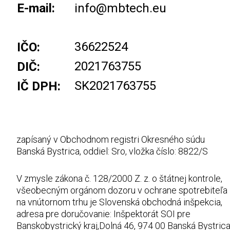
E-mail:
info@mbtech.eu
36622524
IČO:
2021763755
DIČ:
SK2021763755
IČ DPH:
zapísaný v Obchodnom registri Okresného súdu
Banská Bystrica, oddiel: Sro, vložka číslo: 8822/S
V zmysle zákona č. 128/2000 Z. z. o štátnej kontrole,
všeobecným orgánom dozoru v ochrane spotrebiteľa
na vnútornom trhu je Slovenská obchodná inšpekcia,
adresa pre doručovanie: Inšpektorát SOI pre
Banskobystrický kraj,Dolná 46, 974 00 Banská Bystric