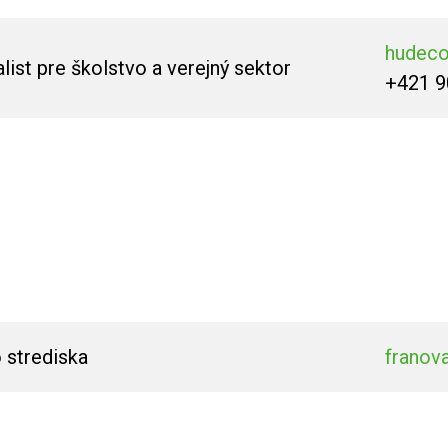
hudec
ist pre školstvo a verejný sektor
+421 9
 strediska
franov