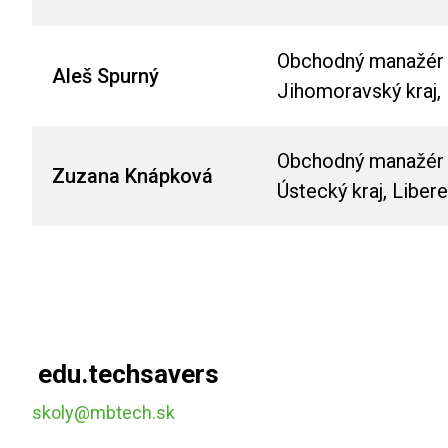
Obchodný manažér p
Aleš Spurný
Jihomoravský kraj, 
Obchodný manažér pr
Zuzana Knápková
Ústecký kraj, Liber
edu.techsavers
skoly@mbtech.sk