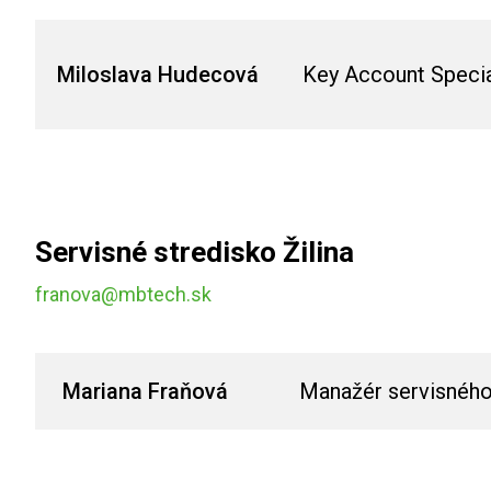
Miloslava Hudecová
Key Account Special
Servisné stredisko Žilina
franova@mbtech.sk
Mariana Fraňová
Manažér servisného