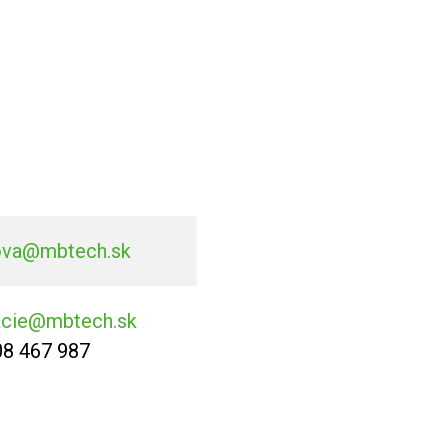
ova@mbtech.sk
acie@mbtech.sk
08 467 987