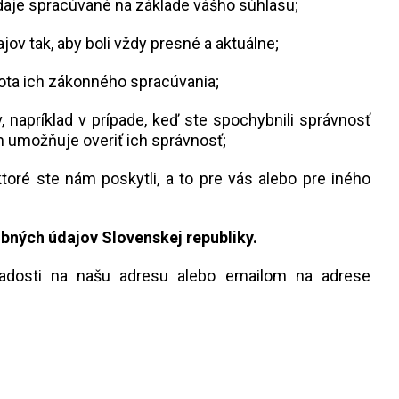
daje spracúvané na základe vášho súhlasu;
ov tak, aby boli vždy presné a aktuálne;
hota ich zákonného spracúvania;
 napríklad v prípade, keď ste spochybnili správnosť
m umožňuje overiť ich správnosť;
ktoré ste nám poskytli, a to pre vás alebo pre iného
bných údajov Slovenskej republiky.
iadosti na našu adresu alebo emailom na adrese