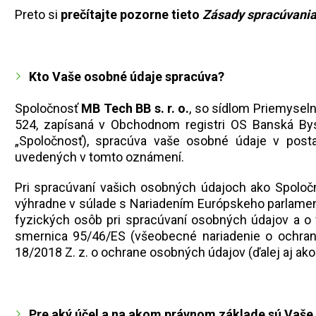
Preto si
prečítajte pozorne tieto
Zásady spracúvania
Kto Vaše osobné údaje spracúva?
Spoločnosť
MB Tech BB s. r. o.
, so sídlom Priemyseln
524, zapísaná v Obchodnom registri OS Banská Bystr
„Spoločnosť), spracúva vaše osobné údaje v post
uvedených v tomto oznámení.
Pri spracúvaní vašich osobných údajoch
ako Spoloč
výhradne v súlade s Nariadením Európskeho parlament
fyzických osôb pri spracúvaní osobných údajov a o
smernica 95/46/ES (všeobecné nariadenie o ochrane
18/2018 Z. z. o ochrane osobných údajov (ďalej aj ako
Pre aký účel a na akom právnom základe sú Vaše