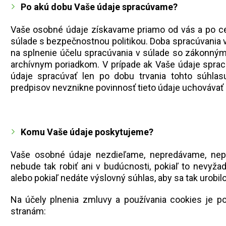
Po akú dobu Vaše údaje spracúvame?
Vaše osobné údaje získavame priamo od vás a po c
súlade s bezpečnostnou politikou. Doba spracúvania 
na splnenie účelu spracúvania v súlade so zákonným
archívnym poriadkom. V prípade ak Vaše údaje spra
údaje spracúvať len po dobu trvania tohto súhla
predpisov nevznikne povinnosť tieto údaje uchovávať 
Komu Vaše údaje poskytujeme?
Vaše osobné údaje nezdieľame, nepredávame, nepr
nebude tak robiť ani v budúcnosti, pokiaľ to nevyža
alebo pokiaľ nedáte výslovný súhlas, aby sa tak urobilo
Na účely plnenia zmluvy a používania cookies je p
stranám: