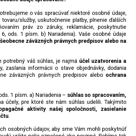
otrebujeme o vás spracúvať niektoré osobné údaje,
tovaru/služby, uskutočnenie platby, plnenie ďalších
ňovaním práv zo záruky, reklamácie, poskytnutie
 6, ods. 1 písm. b) Nariadenia). Vaše osobné údaje
všeobecne záväzných právnych predpisov alebo na
je potrebný váš súhlas, je najmä
účel uzatvorenia a
y, zaslania informácii o stave objednávky, dodania
ne záväzných právnych predpisov alebo
ochrana
ods. 1 písm. a) Nariadenia –
súhlas so spracovaním,
účely, pre ktoré ste nám súhlas udelili. Takýmito
pagačné aktivity našej spoločnosti,
zasielanie
účtu
.
ich osobných údajov, aby sme Vám mohli poskytnúť
, budú určite polia označené ako povinné. Robíme tak