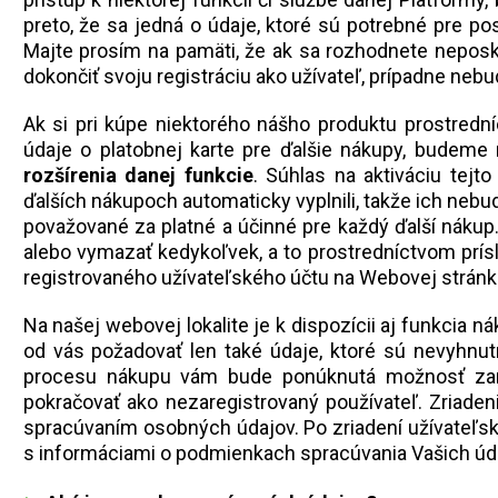
preto, že sa jedná o údaje, ktoré sú potrebné pre pos
Majte prosím na pamäti, že ak sa rozhodnete neposk
dokončiť svoju registráciu ako užívateľ, prípadne nebu
Ak si pri kúpe niektorého nášho produktu prostrední
údaje o platobnej karte pre ďalšie nákupy, budem
rozšírenia danej funkcie
. Súhlas na aktiváciu tejt
ďalších nákupoch automaticky vyplnili, takže ich neb
považované za platné a účinné pre každý ďalší nákup
alebo vymazať kedykoľvek, a to prostredníctvom prís
registrovaného užívateľského účtu na Webovej stránk
Na našej webovej lokalite je k dispozícii aj funkcia 
od vás požadovať len také údaje, ktoré sú nevyhnu
procesu nákupu vám bude ponúknutá možnosť zaregi
pokračovať ako nezaregistrovaný používateľ. Zriaden
spracúvaním osobných údajov. Po zriadení užívateľské
s informáciami o podmienkach spracúvania Vašich úd