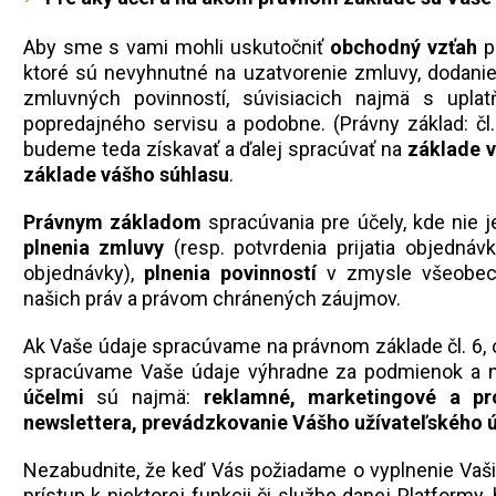
Aby sme s vami mohli uskutočniť
obchodný vzťah
p
ktoré sú nevyhnutné na uzatvorenie zmluvy, dodanie 
zmluvných povinností, súvisiacich najmä s uplat
popredajného servisu a podobne. (Právny základ: čl.
budeme teda získavať a ďalej spracúvať na
základe 
základe vášho súhlasu
.
Právnym základom
spracúvania pre účely, kde nie 
plnenia zmluvy
(resp. potvrdenia prijatia objednávk
objednávky),
plnenia povinností
v zmysle všeobec
našich práv a právom chránených záujmov.
Ak Vaše údaje spracúvame na právnom základe čl. 6, 
spracúvame Vaše údaje výhradne za podmienok a na 
účelmi
sú najmä:
reklamné, marketingové a pro
newslettera, prevádzkovanie Vášho užívateľského 
Nezabudnite, že keď Vás požiadame o vyplnenie Vaš
prístup k niektorej funkcii či službe danej Platformy