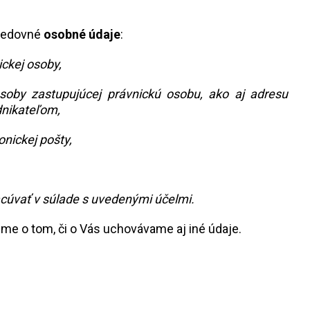
sledovné
osobné údaje
:
ickej osoby,
osoby zastupujúcej právnickú osobu, ako aj adresu
odnikateľom,
onickej pošty,
cúvať v súlade s uvedenými účelmi.
me o tom, či o Vás uchovávame aj iné údaje.