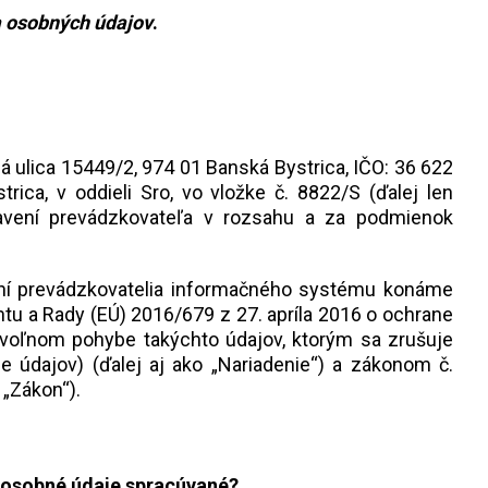
 osobných údajov
.
á ulica 15449/2, 974 01 Banská Bystrica, IČO: 36 622
ica, v oddieli Sro, vo vložke č. 8822/S (ďalej len
avení prevádzkovateľa v rozsahu a za podmienok
ní prevádzkovatelia informačného systému konáme
u a Rady (EÚ) 2016/679 z 27. apríla 2016 o ochrane
 voľnom pohybe takýchto údajov, ktorým sa zrušuje
 údajov) (ďalej aj ako „Nariadenie“) a zákonom č.
 „Zákon“).
 osobné údaje spracúvané?