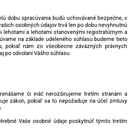
elú dobu spracúvania budú uchovávané bezpečne, v
vašich osobných údajov trvá len po dobu nevyhnutnú
i lehotami a lehotami stanovenými registratúrnym a
cúvame na základe udeleného súhlasu budeme tieto
su, pokiaľ nám zo všeobecne záväzných právnych
aj po odvolaní Vášho súhlasu.
enášame či ináč nerozširujeme tretím stranám a
duje zákon, pokiaľ sa to nepožaduje na účel zmluvy
.
otrebné Vaše osobné údaje poskytnúť týmto tretím