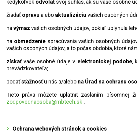
kedykoľvek
odvolať
svoj súhlas, ak sú vaše osobné ú
žiadať
opravu
alebo
aktualizáciu
vašich osobných údaj
na
výmaz
vašich osobných údajov, pokiaľ uplynula le
na
obmedzenie
spracúvania vašich osobných údajov,
vašich osobných údajov, a to počas obdobia, ktoré ná
získať
vaše osobné údaje v
elektronickej podobe
, 
prevádzkovateľa;
podať
sťažnosť
u nás a/alebo
na Úrad na ochranu oso
Tieto práva môžete uplatniť zaslaním písomnej ž
zodpovednaosoba@mbtech.sk
.
Ochrana webových stránok a cookies