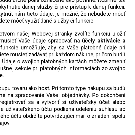
kytnutie danej služby či pre prístup k danej funkcii.
ytnúť nám tieto údaje, je možné, že nebudete môcť
dete môcť využiť dané služby či funkcie.
ctvom našej Webovej stránky zvolíte funkciu uložiť
e musieť Vaše údaje spracovať na
účely aktivácie a
o funkcie umožňuje, aby sa Vaše platobné údaje pri
udete musieť zadávať pri každom nákupe, pričom budú
. Údaje o svojich platobných kartách môžete zmeniť
lušnej sekcie pri platobných informáciách zo svojho
e.
nákupu tovaru ako hosť. Pri tomto type nákupu sa budú
tné na spracovanie Vašej objednávky. Po dokončení
strovať sa a vytvoriť si užívateľský účet alebo
ie užívateľského účtu podlieha udeleniu súhlasu so
ho účtu obdržíte potvrdzujúci mail o zriadení spolu
ajov.