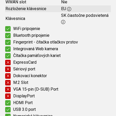
WWAN slot
Nie
Rozloženie klávesnice
EU
SK čiastočne podsvietená
Klávesnica
WiFi pripojenie
Bluetooth pripojenie
Fingerprint - čítačka otlačkov prstov
Integrovaná Web kamera
Čítačka pamäťových kariet
ExpressCard
Sériový port
Dokovací konektor
M.2 Slot
VGA 15-pin (D-SUB) Port
DisplayPort
HDMI Port
USB 3.0 port