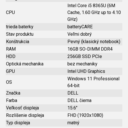
Intel Core i5 8365U (6M
CPU
Cache, 1.60 GHz up to 4.10
GHz)
trieda baterky
batteryCARE
Stav produktu
Veľmi dobrý
Konštrukcia
Pevný (klasický notebook)
RAM
16GB SO-DIMM DDR4
HDD
256GB SSD PCIe
Optická mechanika
bez mechaniky
GPU
Intel UHD Graphics
Windows 11 Professional
OS
64-bit
Značka
DELL
Farba
DELL čierna
Veľkosť displeja
15.6"
Rozlíšenie displeja
FHD (1920x1080)
Typ displeja
matný