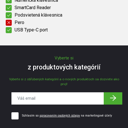
Numerická klávesnica
SmartCard Reader
Podsvietená klávesnica
Pero
USB Type-C port
Vyberte si
z produktových kategórií
Vyberte si z obľúbených kategórií a o nových produktoch sa dozviete ako
prvý!
Súhlasím so
spracovaním osobných údajov
na marketingové účely