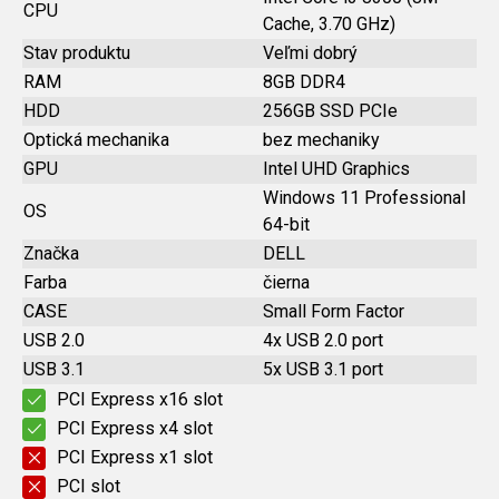
CPU
Cache, 3.70 GHz)
Stav produktu
Veľmi dobrý
RAM
8GB DDR4
HDD
256GB SSD PCIe
Optická mechanika
bez mechaniky
GPU
Intel UHD Graphics
Windows 11 Professional
OS
64-bit
Značka
DELL
Farba
čierna
CASE
Small Form Factor
USB 2.0
4x USB 2.0 port
USB 3.1
5x USB 3.1 port
PCI Express x16 slot
PCI Express x4 slot
PCI Express x1 slot
PCI slot