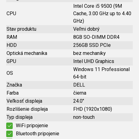
Intel Core i5 9500 (9M
CPU
Cache, 3.00 GHz up to 4.40
GHz)
Stav produktu
Veľmi dobrý
RAM
8GB SO-DIMM DDR4
HDD
256GB SSD PCIe
Optická mechanika
bez mechaniky
GPU
Intel UHD Graphics
Windows 11 Professional
OS
64-bit
Značka
DELL
Farba
čierna
Veľkosť displeja
24.0"
Rozlíšenie displeja
FHD (1920x1080)
Typ displeja
non-touch
WiFi pripojenie
Bluetooth pripojenie