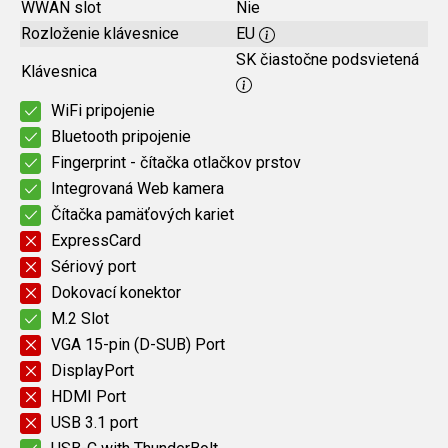
WWAN slot
Nie
Rozloženie klávesnice
EU
SK čiastočne podsvietená
Klávesnica
WiFi pripojenie
Bluetooth pripojenie
Fingerprint - čítačka otlačkov prstov
Integrovaná Web kamera
Čítačka pamäťových kariet
ExpressCard
Sériový port
Dokovací konektor
M.2 Slot
VGA 15-pin (D-SUB) Port
DisplayPort
HDMI Port
USB 3.1 port