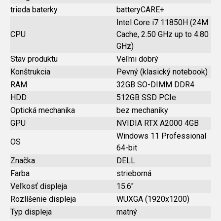
trieda baterky
batteryCARE+
Intel Core i7 11850H (24M
CPU
Cache, 2.50 GHz up to 4.80
GHz)
Stav produktu
Veľmi dobrý
Konštrukcia
Pevný (klasický notebook)
RAM
32GB SO-DIMM DDR4
HDD
512GB SSD PCIe
Optická mechanika
bez mechaniky
GPU
NVIDIA RTX A2000 4GB
Windows 11 Professional
OS
64-bit
Značka
DELL
Farba
strieborná
Veľkosť displeja
15.6"
Rozlíšenie displeja
WUXGA (1920x1200)
Typ displeja
matný