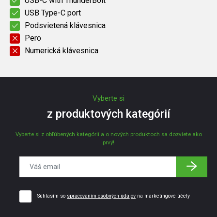
USB-C with ThunderBolt
USB Type-C port
Podsvietená klávesnica
Pero
Numerická klávesnica
Vyberte si
z produktových kategórií
Vyberte si z obľúbených kategórií a o nových produktoch sa dozviete ako
prvý!
Súhlasím so
spracovaním osobných údajov
na marketingové účely