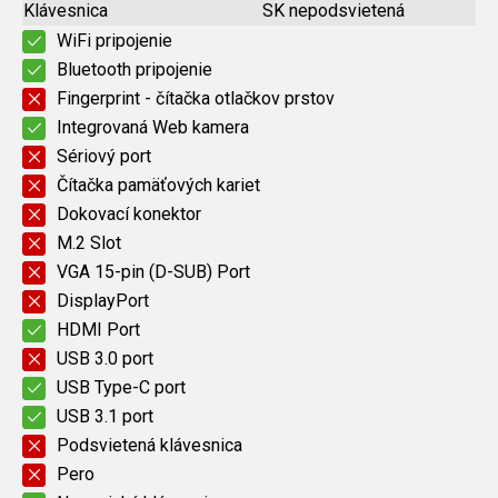
Klávesnica
SK nepodsvietená
WiFi pripojenie
Bluetooth pripojenie
Fingerprint - čítačka otlačkov prstov
Integrovaná Web kamera
Sériový port
Čítačka pamäťových kariet
Dokovací konektor
M.2 Slot
VGA 15-pin (D-SUB) Port
DisplayPort
HDMI Port
USB 3.0 port
USB Type-C port
USB 3.1 port
Podsvietená klávesnica
Pero