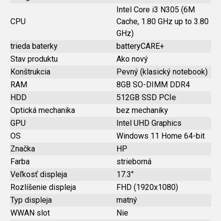
Intel Core i3 N305 (6M
CPU
Cache, 1.80 GHz up to 3.80
GHz)
trieda baterky
batteryCARE+
Stav produktu
Ako nový
Konštrukcia
Pevný (klasický notebook)
RAM
8GB SO-DIMM DDR4
HDD
512GB SSD PCIe
Optická mechanika
bez mechaniky
GPU
Intel UHD Graphics
OS
Windows 11 Home 64-bit
Značka
HP
Farba
strieborná
Veľkosť displeja
17.3"
Rozlíšenie displeja
FHD (1920x1080)
Typ displeja
matný
WWAN slot
Nie