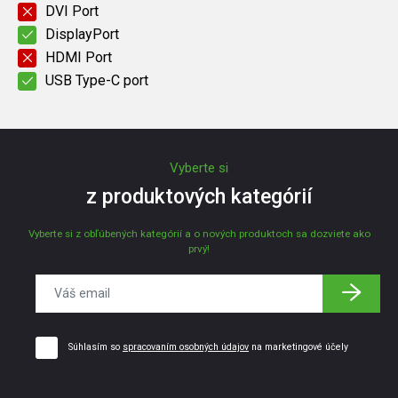
DVI Port
DisplayPort
HDMI Port
USB Type-C port
Vyberte si
z produktových kategórií
Vyberte si z obľúbených kategórií a o nových produktoch sa dozviete ako
prvý!
Súhlasím so
spracovaním osobných údajov
na marketingové účely