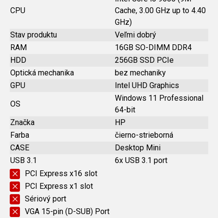
CPU
Cache, 3.00 GHz up to 4.40
GHz)
Stav produktu
Veľmi dobrý
RAM
16GB SO-DIMM DDR4
HDD
256GB SSD PCIe
Optická mechanika
bez mechaniky
GPU
Intel UHD Graphics
Windows 11 Professional
OS
64-bit
Značka
HP
Farba
čierno-strieborná
CASE
Desktop Mini
USB 3.1
6x USB 3.1 port
PCI Express x16 slot
PCI Express x1 slot
Sériový port
VGA 15-pin (D-SUB) Port