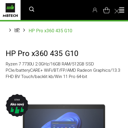
HP
HP Pro x360 435 G10
HP Pro x360 435 G10
Ryzen 7 7730U 2.0GHz/16GB RAM/512GB SSD
PCIe/batteryCARE+ WiFi/BT/FP/AMD Radeon Graphics/13.3
FHD BV Touch/backlit kb/Win 11 Pro 64-bit