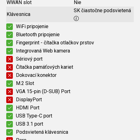
WWAN slot
Nie
SK čiastočne podsvietená
Klávesnica
WiFi pripojenie
Bluetooth pripojenie
Fingerprint - čítačka otlačkov prstov
Integrovaná Web kamera
Sériový port
Čítačka pamäťových kariet
Dokovací konektor
M.2 Slot
VGA 15-pin (D-SUB) Port
DisplayPort
HDMI Port
USB Type-C port
USB 3.1 port
Podsvietená klávesnica