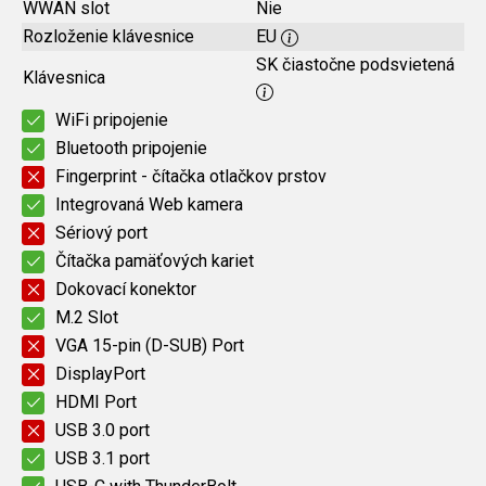
WWAN slot
Nie
Rozloženie klávesnice
EU
SK čiastočne podsvietená
Klávesnica
WiFi pripojenie
Bluetooth pripojenie
Fingerprint - čítačka otlačkov prstov
Integrovaná Web kamera
Sériový port
Čítačka pamäťových kariet
Dokovací konektor
M.2 Slot
VGA 15-pin (D-SUB) Port
DisplayPort
HDMI Port
USB 3.0 port
USB 3.1 port