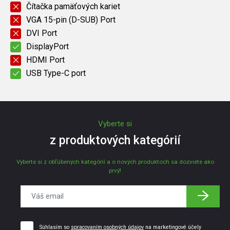
Čítačka pamäťových kariet
VGA 15-pin (D-SUB) Port
DVI Port
DisplayPort
HDMI Port
USB Type-C port
Vyberte si
z produktových kategórií
Vyberte si z obľúbených kategórií a o nových produktoch sa dozviete ako
prvý!
Súhlasím so
spracovaním osobných údajov
na marketingové účely