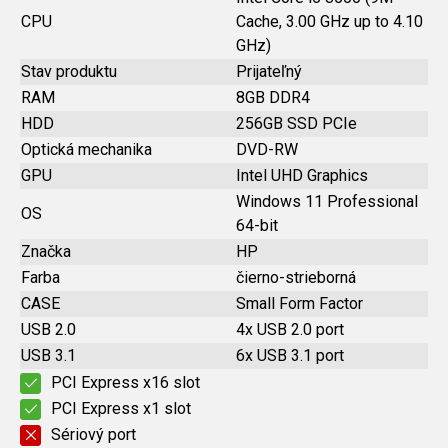
CPU
Cache, 3.00 GHz up to 4.10
GHz)
Stav produktu
Prijateľný
RAM
8GB DDR4
HDD
256GB SSD PCIe
Optická mechanika
DVD-RW
GPU
Intel UHD Graphics
Windows 11 Professional
OS
64-bit
Značka
HP
Farba
čierno-strieborná
CASE
Small Form Factor
USB 2.0
4x USB 2.0 port
USB 3.1
6x USB 3.1 port
PCI Express x16 slot
PCI Express x1 slot
Sériový port