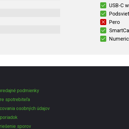
USB-C w
Podsviet
Pero
SmartCa
Numeric
redajné podmienky
re spotrebiteľa
covania osobných údajov
poriadok
 riešenie sporov