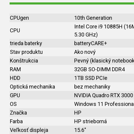
CPUgen
10th Generation
Intel Core i9 10885H (16
CPU
5.30 GHz)
trieda baterky
batteryCARE+
Stav produktu
Ako nový
Konštrukcia
Pevný (klasický notebook
RAM
32GB SO-DIMM DDR4
HDD
1TB SSD PCIe
Optická mechanika
bez mechaniky
GPU
NVIDIA Quadro RTX 3000
OS
Windows 11 Professional
Značka
HP
Farba
HP strieborná
Veľkosť displeja
15.6"