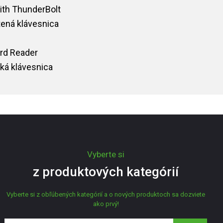
ith ThunderBolt
ená klávesnica
rd Reader
ká klávesnica
Vyberte si
z produktových kategórií
Vyberte si z obľúbených kategórií a o nových produktoch sa dozviete
ako prvý!