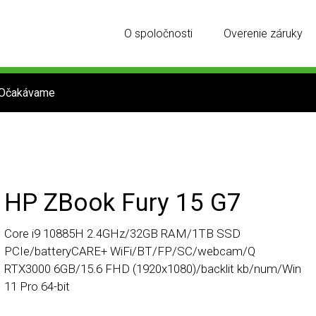
O spoločnosti
Overenie záruky
Očakávame
HP ZBook Fury 15 G7
Core i9 10885H 2.4GHz/32GB RAM/1TB SSD
PCIe/batteryCARE+ WiFi/BT/FP/SC/webcam/Q
RTX3000 6GB/15.6 FHD (1920x1080)/backlit kb/num/Win
11 Pro 64-bit