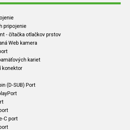
pojenie
h pripojenie
nt - čítačka otlačkov prstov
vaná Web kamera
port
pamäťových kariet
 konektor
in (D-SUB) Port
playPort
rt
port
e-C port
port