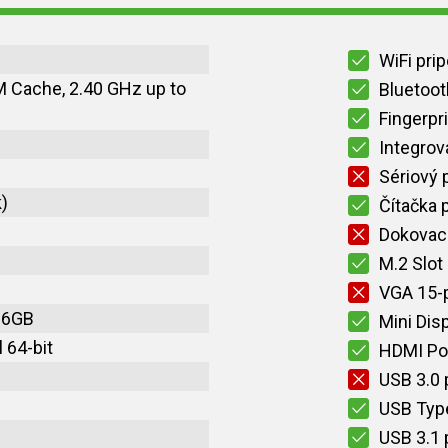
WiFi pri
M Cache, 2.40 GHz up to
Bluetoot
Fingerpri
Integro
Sériový 
)
Čítačka 
Dokovací
M.2 Slot
VGA 15-p
 6GB
Mini Dis
 64-bit
HDMI Po
USB 3.0 
USB Typ
USB 3.1 