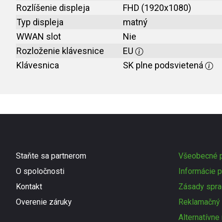
Rozlíšenie displeja
FHD (1920x1080)
Typ displeja
matný
WWAN slot
Nie
Rozloženie klávesnice
EU
Klávesnica
SK plne podsvietená
Staňte sa partnerom
Všeobecné p
O spoločnosti
Informácie p
Kontakt
Zásady spra
Overenie záruky
Reklamačný 
Alternatívne