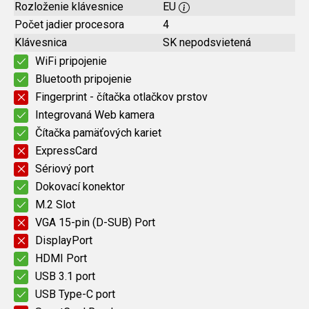
Rozloženie klávesnice
EU
Počet jadier procesora
4
Klávesnica
SK nepodsvietená
WiFi pripojenie
Bluetooth pripojenie
Fingerprint - čítačka otlačkov prstov
Integrovaná Web kamera
Čítačka pamäťových kariet
ExpressCard
Sériový port
Dokovací konektor
M.2 Slot
VGA 15-pin (D-SUB) Port
DisplayPort
HDMI Port
USB 3.1 port
USB Type-C port