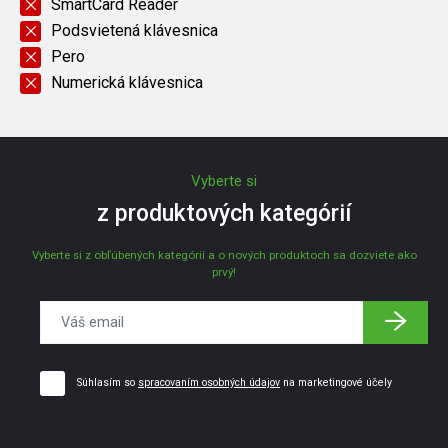
SmartCard Reader
Podsvietená klávesnica
Pero
Numerická klávesnica
Vyberte si
z produktových kategórií
Vyberte si z obľúbených kategórií a o nových produktoch sa dozviete ako
prvý!
Súhlasím so
spracovaním osobných údajov
na marketingové účely