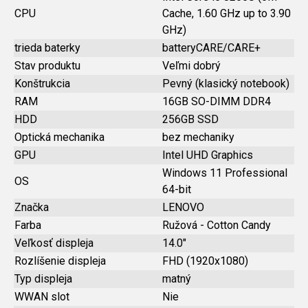
CPU
Cache, 1.60 GHz up to 3.90
GHz)
trieda baterky
batteryCARE/CARE+
Stav produktu
Veľmi dobrý
Konštrukcia
Pevný (klasický notebook)
RAM
16GB SO-DIMM DDR4
HDD
256GB SSD
Optická mechanika
bez mechaniky
GPU
Intel UHD Graphics
Windows 11 Professional
OS
64-bit
Značka
LENOVO
Farba
Ružová - Cotton Candy
Veľkosť displeja
14.0"
Rozlíšenie displeja
FHD (1920x1080)
Typ displeja
matný
WWAN slot
Nie