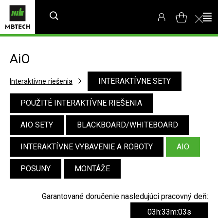
AiO
INTERAKTÍVNE SETY
Interaktívne riešenia
POUŽITÉ INTERAKTÍVNE RIEŠENIA
AIO SETY
BLACKBOARD/WHITEBOARD
INTERAKTÍVNE VYBAVENIE A ROBOTY
AIO
POSUNY
MONTÁŽE
Garantované doručenie nasledujúci pracovný deň:
03h:33m:02s