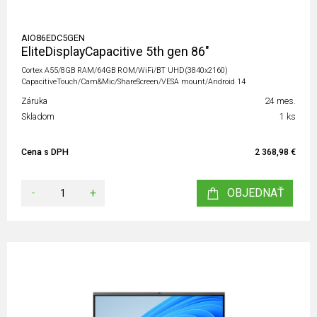
AIO86EDC5GEN
EliteDisplayCapacitive 5th gen 86"
Cortex A55/8GB RAM/64GB ROM/WiFi/BT UHD(3840x2160)
CapacitiveTouch/Cam&Mic/ShareScreen/VESA mount/Android 14
Záruka
24 mes.
Skladom
1 ks
Cena s DPH
2 368,98 €
-
+
OBJEDNAŤ