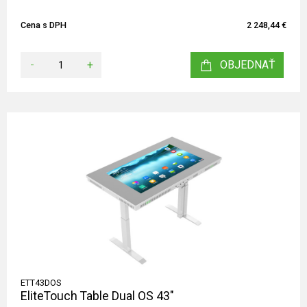
Cena s DPH
2 248,44 €
-
+
OBJEDNAŤ
ETT43DOS
EliteTouch Table Dual OS 43"