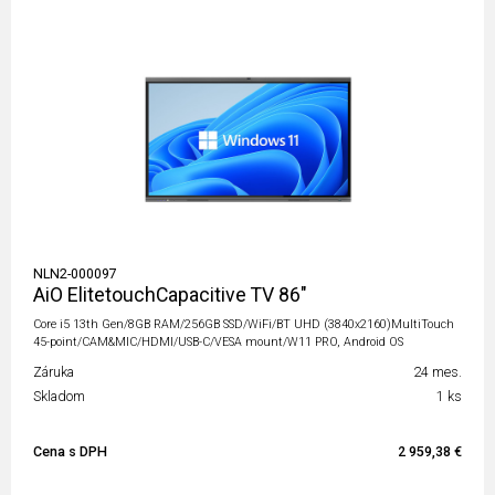
NLN2-000097
AiO ElitetouchCapacitive TV 86"
Core i5 13th Gen/8GB RAM/256GB SSD/WiFi/BT UHD (3840x2160)MultiTouch
45-point/CAM&MIC/HDMI/USB-C/VESA mount/W11 PRO, Android OS
Záruka
24 mes.
Skladom
1 ks
Cena s DPH
2 959,38 €