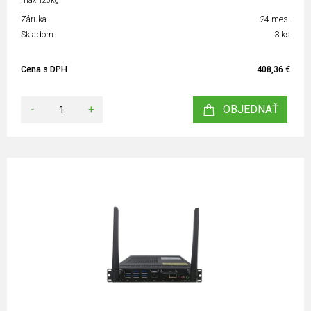
max 120kg
Záruka
24 mes.
Skladom
3 ks
Cena s DPH
408,36 €
-
+
OBJEDNAŤ