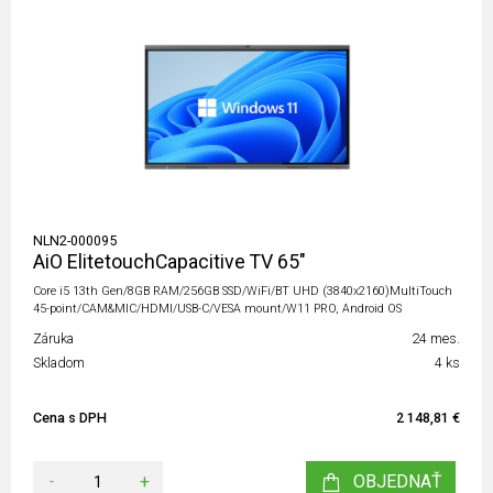
NLN2-000095
AiO ElitetouchCapacitive TV 65"
Core i5 13th Gen/8GB RAM/256GB SSD/WiFi/BT UHD (3840x2160)MultiTouch
45-point/CAM&MIC/HDMI/USB-C/VESA mount/W11 PRO, Android OS
Záruka
24 mes.
Skladom
4 ks
Cena s DPH
2 148,81 €
-
+
OBJEDNAŤ