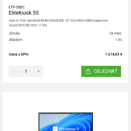
ETP-55DC
EliteKiosk 55
Core i5 12th Gen/8GB RAM/256GB SSD 55" AG(1920x1080)Capacitive
Touch/WiFi/BT/Win 11 Pro
Záruka
24 mes.
Skladom
1 ks
Cena s DPH
1 674,03 €
-
+
OBJEDNAŤ