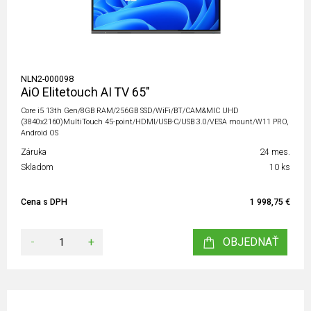
NLN2-000098
AiO Elitetouch AI TV 65"
Core i5 13th Gen/8GB RAM/256GB SSD/WiFi/BT/CAM&MIC UHD
(3840x2160)MultiTouch 45-point/HDMI/USB-C/USB 3.0/VESA mount/W11 PRO,
Android OS
Záruka
24 mes.
Skladom
10 ks
Cena s DPH
1 998,75 €
-
+
OBJEDNAŤ