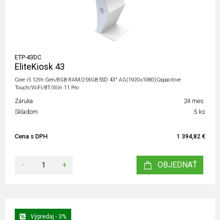
ETP-43DC
EliteKiosk 43
Core i5 12th Gen/8GB RAM/256GB SSD 43" AG(1920x1080)Capacitive
Touch/WiFi/BT/Win 11 Pro
Záruka
24 mes.
Skladom
5 ks
Cena s DPH
1 394,82 €
-
+
OBJEDNAŤ
Výpredaj - 3%