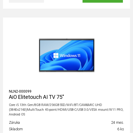
NLN2-000099
AiO Elitetouch AI TV 75"
Core i5 13th Gen/8GB RAM/256GB SSD/WiFi/BT/CAM&MIC UHD
(3840x2160)MultiTouch 45-point/HDMI/USB-C/USB 3.0/VESA mount/W11 PRO,
Android OS
Záruka
24 mes.
Skladom
6 ks