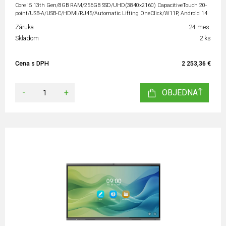
Core i5 13th Gen/8GB RAM/256GB SSD/UHD(3840x2160) CapacitiveTouch 20-
point/USB-A/USB-C/HDMI/RJ45/Automatic Lifting OneClick/W11P, Android 14
Záruka
24 mes.
Skladom
2 ks
Cena s DPH
2 253,36 €
-
+
OBJEDNAŤ