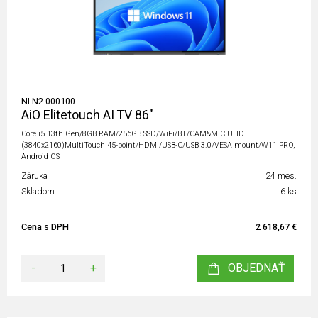
NLN2-000100
AiO Elitetouch AI TV 86"
Core i5 13th Gen/8GB RAM/256GB SSD/WiFi/BT/CAM&MIC UHD
(3840x2160)MultiTouch 45-point/HDMI/USB-C/USB 3.0/VESA mount/W11 PRO,
Android OS
Záruka
24 mes.
Skladom
6 ks
Cena s DPH
2 618,67 €
-
+
OBJEDNAŤ