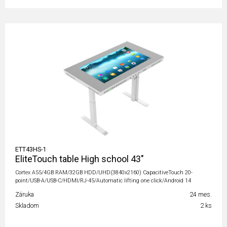
ETT43HS-1
EliteTouch table High school 43"
Cortex A55/4GB RAM/32GB HDD/UHD(3840x2160) CapacitiveTouch 20-
point/USB-A/USB-C/HDMI/RJ-45/Automatic lifting one click/Android 14
Záruka
24 mes.
Skladom
2 ks