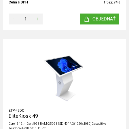
Cena s DPH
1 522,74 €
-
+
OBJEDNAŤ
ETP-49DC
EliteKiosk 49
Core i5 12th Gen/8GB RAM/256GB SSD 49" AG(1920x1080)Capacitive
Touch/WiFi/BT/Win 11 Pro