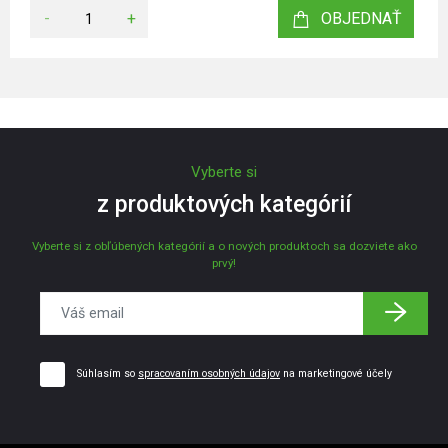
-
+
OBJEDNAŤ
Vyberte si
z produktových kategórií
Vyberte si z obľúbených kategórií a o nových produktoch sa dozviete ako
prvý!
Súhlasím so
spracovaním osobných údajov
na marketingové účely