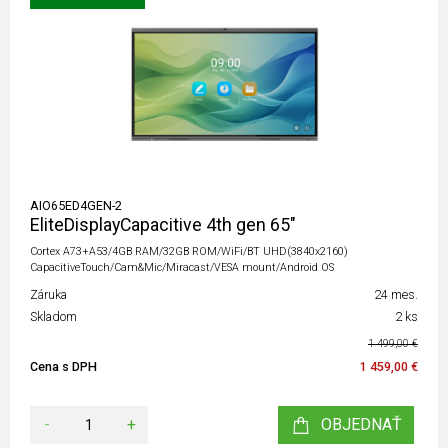
AIO65ED4GEN-2
EliteDisplayCapacitive 4th gen 65"
Cortex A73+A53/4GB RAM/32GB ROM/WiFi/BT UHD(3840x2160)
CapacitiveTouch/Cam&Mic/Miracast/VESA mount/Android OS
Záruka
24 mes.
Skladom
2 ks
1 499,00 €
Cena s DPH
1 459,00 €
-
+
OBJEDNAŤ