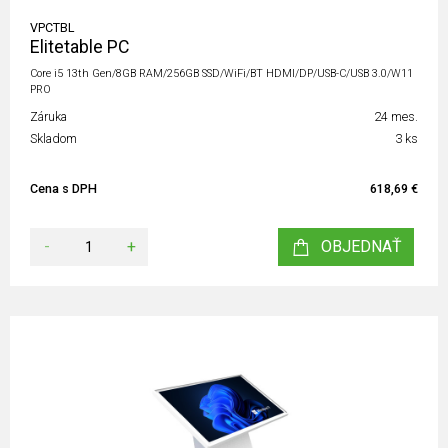
VPCTBL
Elitetable PC
Core i5 13th Gen/8GB RAM/256GB SSD/WiFi/BT HDMI/DP/USB-C/USB 3.0/W11
PRO
Záruka
24 mes.
Skladom
3 ks
Cena s DPH
618,69 €
-
+
OBJEDNAŤ