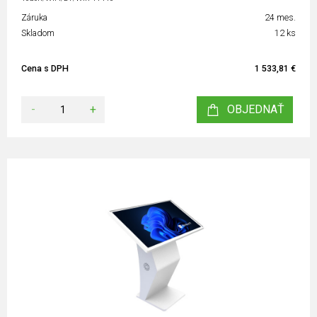
Záruka
24 mes.
Skladom
12 ks
Cena s DPH
1 533,81 €
-
+
OBJEDNAŤ