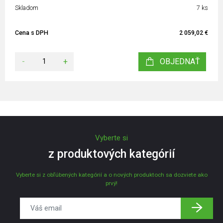
Skladom
7 ks
Cena s DPH
2 059,02 €
-
+
OBJEDNAŤ
Vyberte si
z produktových kategórií
Vyberte si z obľúbených kategórií a o nových produktoch sa dozviete ako
prvý!