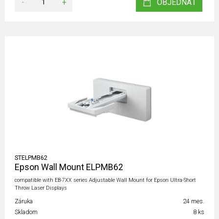
-
+
OBJEDNAŤ
STELPMB62
Epson Wall Mount ELPMB62
compatible with EB-7XX series Adjustable Wall Mount for Epson Ultra-Short
Throw Laser Displays
Záruka
24 mes.
Skladom
8 ks