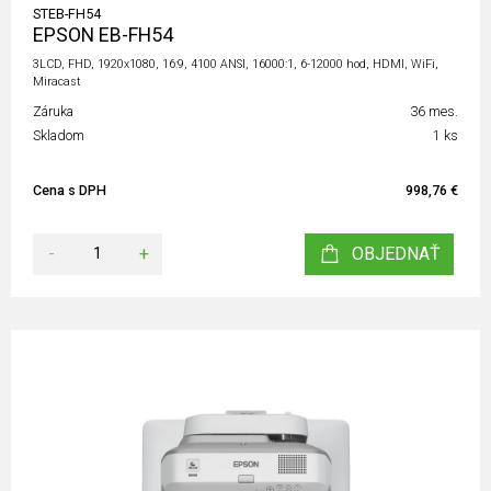
STEB-FH54
EPSON EB-FH54
3LCD, FHD, 1920x1080, 16:9, 4100 ANSI, 16000:1, 6-12000 hod, HDMI, WiFi,
Miracast
Záruka
36 mes.
Skladom
1 ks
Cena s DPH
998,76 €
-
+
OBJEDNAŤ