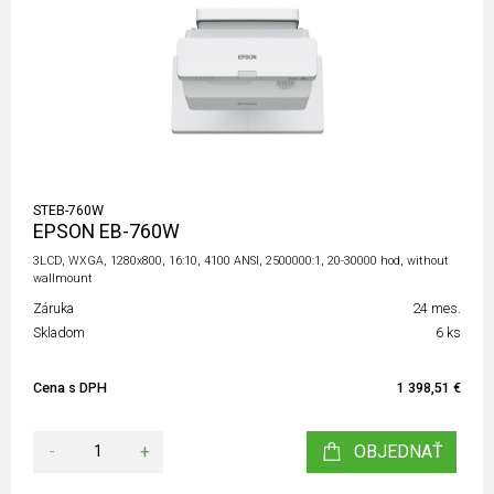
STEB-760W
EPSON EB-760W
3LCD, WXGA, 1280x800, 16:10, 4100 ANSI, 2500000:1, 20-30000 hod, without
wallmount
Záruka
24 mes.
Skladom
6 ks
Cena s DPH
1 398,51 €
-
+
OBJEDNAŤ