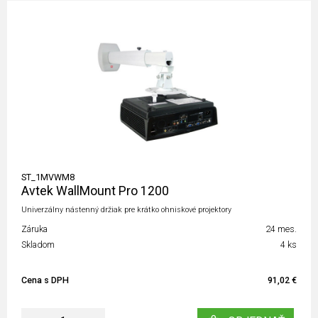
ST_1MVWM8
Avtek WallMount Pro 1200
Univerzálny nástenný držiak pre krátko ohniskové projektory
Záruka
24 mes.
Skladom
4 ks
Cena s DPH
91,02 €