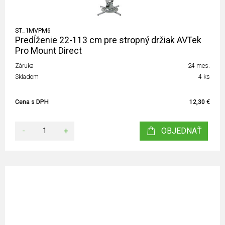
ST_1MVPM6
Predĺženie 22-113 cm pre stropný držiak AVTek
Pro Mount Direct
Záruka
24 mes.
Skladom
4 ks
Cena s DPH
12,30 €
-
+
OBJEDNAŤ