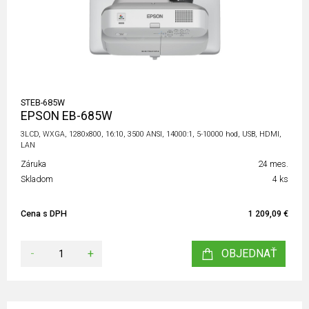
STEB-685W
EPSON EB-685W
3LCD, WXGA, 1280x800, 16:10, 3500 ANSI, 14000:1, 5-10000 hod, USB, HDMI,
LAN
Záruka
24 mes.
Skladom
4 ks
Cena s DPH
1 209,09 €
-
+
OBJEDNAŤ