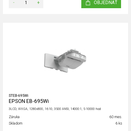
-
+
OBJEDNAŤ
STEB-695Wi
EPSON EB-695Wi
3LCD, WXGA, 1280x800, 16:10, 3500 ANSI, 14000:1, 5-10000 hod
Záruka
60 mes.
Skladom
6 ks