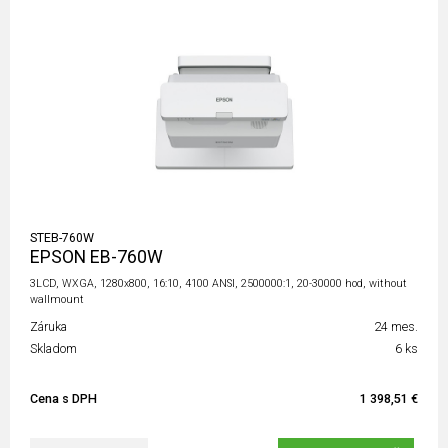
STEB-760W
EPSON EB-760W
3LCD, WXGA, 1280x800, 16:10, 4100 ANSI, 2500000:1, 20-30000 hod, without
wallmount
Záruka
24 mes.
Skladom
6 ks
Cena s DPH
1 398,51 €