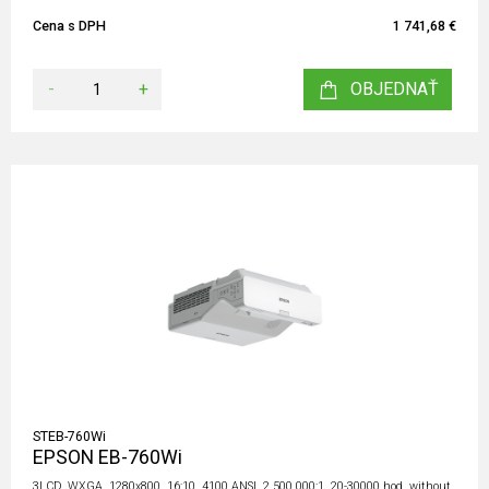
Cena s DPH
1 741,68 €
-
+
OBJEDNAŤ
STEB-760Wi
EPSON EB-760Wi
3LCD, WXGA, 1280x800, 16:10, 4100 ANSI, 2 500 000:1, 20-30000 hod, without