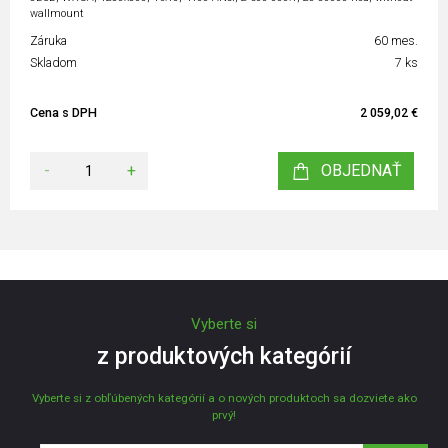
wallmount
Záruka
60 mes.
Skladom
7 ks
Cena s DPH
2 059,02 €
-
+
OBJEDNAŤ
Vyberte si
z produktových kategórií
Vyberte si z obľúbených kategórií a o nových produktoch sa dozviete ako
prvý!