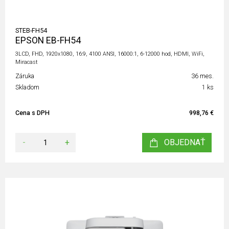
STEB-FH54
EPSON EB-FH54
3LCD, FHD, 1920x1080, 16:9, 4100 ANSI, 16000:1, 6-12000 hod, HDMI, WiFi,
Miracast
Záruka
36 mes.
Skladom
1 ks
Cena s DPH
998,76 €
-
+
OBJEDNAŤ