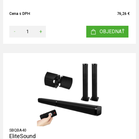
Cena s DPH
76,26 €
-
+
OBJEDNAŤ
SBQBA40
EliteSound