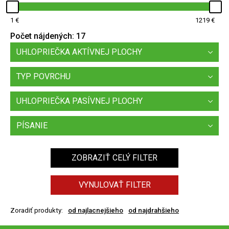
1
1219
Počet nájdených:
17
UHLOPRIEČKA AKTÍVNEJ PLOCHY
TYP POVRCHU
UHLOPRIEČKA PASÍVNEJ PLOCHY
PÍSANIE
ZOBRAZIŤ CELÝ FILTER
VYNULOVAŤ FILTER
Zoradiť produkty:
od najlacnejšieho
od najdrahšieho