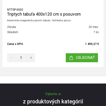
NTTSP-0002
Triptych tabuľa 400x120 cm s posuvom
Keramicko-magnetický povrch tabule, Vertikálny posuv
Záruka
24 mes.
Skladom
7 ks
Cena s DPH
1 499,37 €
-
+
OBJEDNAŤ
Vyberte si
z produktových kategórií