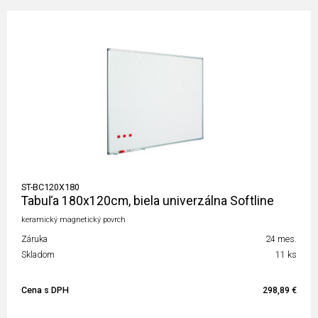
ST-BC120X180
Tabuľa 180x120cm, biela univerzálna Softline
keramický magnetický povrch
Záruka
24 mes.
Skladom
11 ks
Cena s DPH
298,89 €