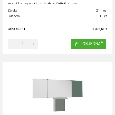
Keramicko-magnetický povrch tabule, Vertikálny posuv
Záruka
24 mes.
Skladom
10 ks
Cena s DPH
1 398,51 €
-
+
OBJEDNAŤ