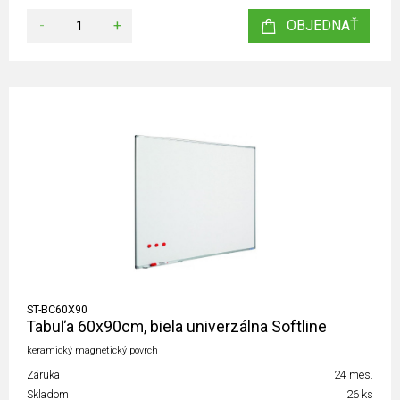
-
+
OBJEDNAŤ
ST-BC60X90
Tabuľa 60x90cm, biela univerzálna Softline
keramický magnetický povrch
Záruka
24 mes.
Skladom
26 ks