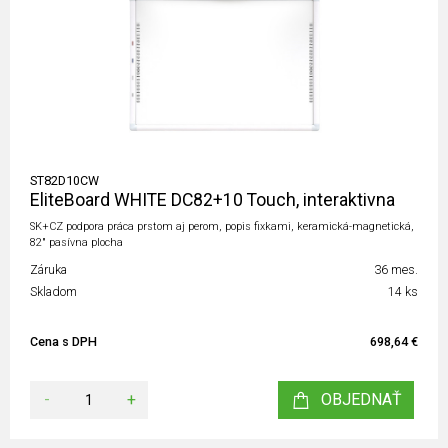
ST82D10CW
EliteBoard WHITE DC82+10 Touch, interaktivna
SK+CZ podpora práca prstom aj perom, popis fixkami, keramická-magnetická,
82" pasívna plocha
Záruka
36 mes.
Skladom
14 ks
Cena s DPH
698,64 €
-
+
OBJEDNAŤ