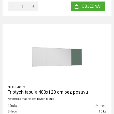
-
+
OBJEDNAŤ
NTTBP-0002
Triptych tabuľa 400x120 cm bez posuvu
Keramicko-magnetický povrch tabule
Záruka
24 mes.
Skladom
10 ks