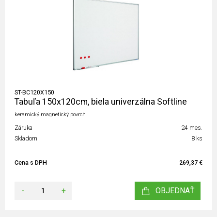
ST-BC120X150
Tabuľa 150x120cm, biela univerzálna Softline
keramický magnetický povrch
Záruka
24 mes.
Skladom
8 ks
Cena s DPH
269,37 €
-
+
OBJEDNAŤ