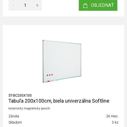
-
+
OBJEDNAŤ
ST-BC200X100
Tabuľa 200x100cm, biela univerzálna Softline
keramický magnetický povrch
Záruka
24 mes.
Skladom
5 ks