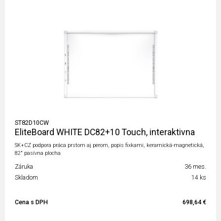
ST82D10CW
EliteBoard WHITE DC82+10 Touch, interaktivna
SK+CZ podpora práca prstom aj perom, popis fixkami, keramická-magnetická,
82" pasívna plocha
Záruka
36 mes.
Skladom
14 ks
Cena s DPH
698,64 €