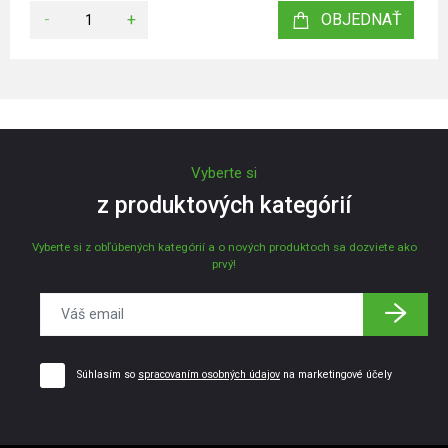
-
+
OBJEDNAŤ
Vyberte si
z produktových kategórií
Vyberte si z obľúbených kategórií a o nových produktoch sa dozviete ako
prvý!
Súhlasím so
spracovaním osobných údajov
na marketingové účely