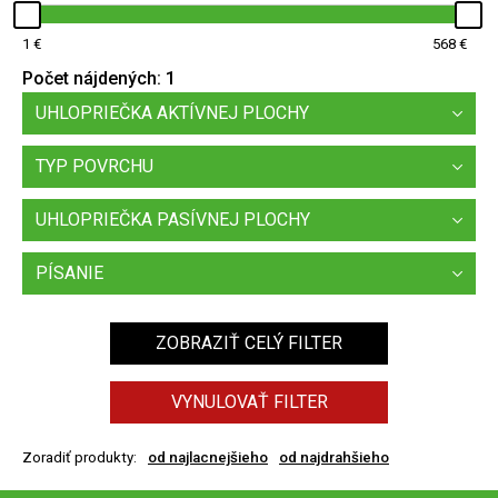
1
568
Počet nájdených:
1
UHLOPRIEČKA AKTÍVNEJ PLOCHY
TYP POVRCHU
UHLOPRIEČKA PASÍVNEJ PLOCHY
PÍSANIE
ZOBRAZIŤ CELÝ FILTER
VYNULOVAŤ FILTER
Zoradiť produkty:
od najlacnejšieho
od najdrahšieho