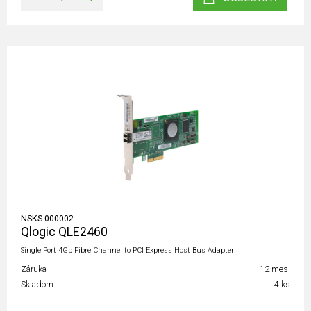
NSKS-000002
Qlogic QLE2460
Single Port 4Gb Fibre Channel to PCI Express Host Bus Adapter
Záruka
12 mes.
Skladom
4 ks