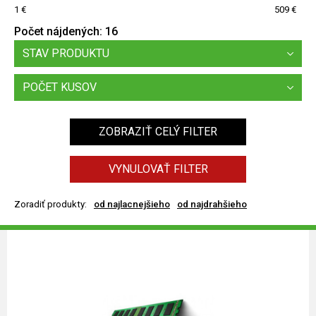
1
509
Počet nájdených:
16
STAV PRODUKTU
POČET KUSOV
ZOBRAZIŤ CELÝ FILTER
VYNULOVAŤ FILTER
Zoradiť produkty:
od najlacnejšieho
od najdrahšieho