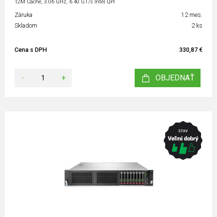
12M Cache, 3.06 GHz, 6.40 GT/s Intel QPI
Záruka
12 mes.
Skladom
2 ks
Cena s DPH
330,87 €
-
+
OBJEDNAŤ