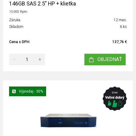
146GB SAS 2.5" HP + klietka
15.000 Rpm
Záruka
12 mes.
Skladom
6 ks
Cena s DPH
137,76 €
-
+
OBJEDNAŤ
Výpredaj - 30%