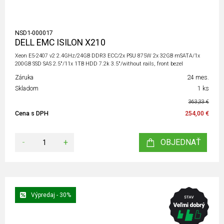
NSD1-000017
DELL EMC ISILON X210
Xeon E5-2407 v2 2.4GHz/24GB DDR3 ECC/2x PSU 875W 2x 32GB mSATA/1x
200GB SSD SAS 2.5"/11x 1TB HDD 7.2k 3.5"/without rails, front bezel
Záruka
24 mes.
Skladom
1 ks
363,33 €
Cena s DPH
254,00 €
-
+
OBJEDNAŤ
Výpredaj - 30%