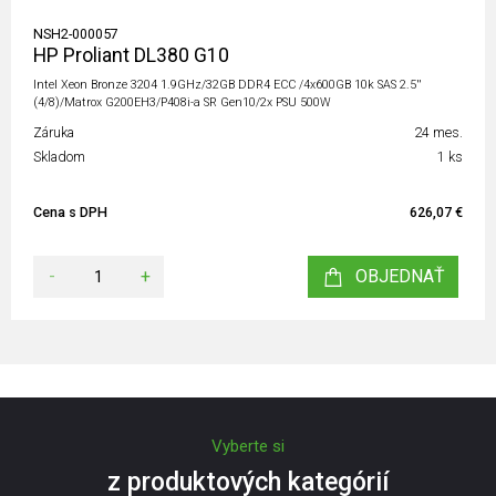
NSH2-000057
HP Proliant DL380 G10
Intel Xeon Bronze 3204 1.9GHz/32GB DDR4 ECC /4x600GB 10k SAS 2.5''
(4/8)/Matrox G200EH3/P408i-a SR Gen10/2x PSU 500W
Záruka
24 mes.
Skladom
1 ks
Cena s DPH
626,07 €
-
+
OBJEDNAŤ
Vyberte si
z produktových kategórií