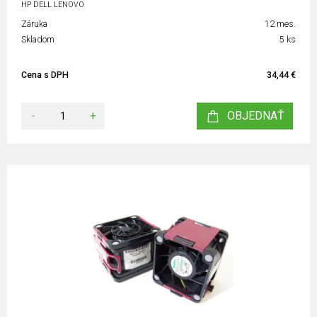
HP DELL LENOVO
Záruka
12 mes.
Skladom
5 ks
Cena s DPH
34,44 €
-
+
OBJEDNAŤ