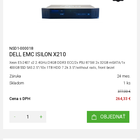
NSD1-000018
DELL EMC ISILON X210
Xeon E5-2407 v2 2.4GHz/24GB DDR3 ECC/2x PSU 875W 2x 32GB mSATA/1x
400GB SSD SAS 2.5"/10x 1TB HDD 7.2k 3.5"/without rails, front bezel
Záruka
24 mes.
Skladom
1 ks
377,93 €
Cena s DPH
264,33 €
-
+
OBJEDNAŤ