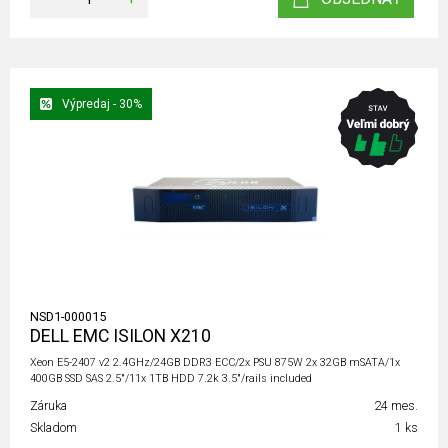
Výpredaj - 30%
NSD1-000015
DELL EMC ISILON X210
Xeon E5-2407 v2 2.4GHz/24GB DDR3 ECC/2x PSU 875W 2x 32GB mSATA/1x
400GB SSD SAS 2.5"/11x 1TB HDD 7.2k 3.5"/rails included
Záruka
24 mes.
Skladom
1 ks