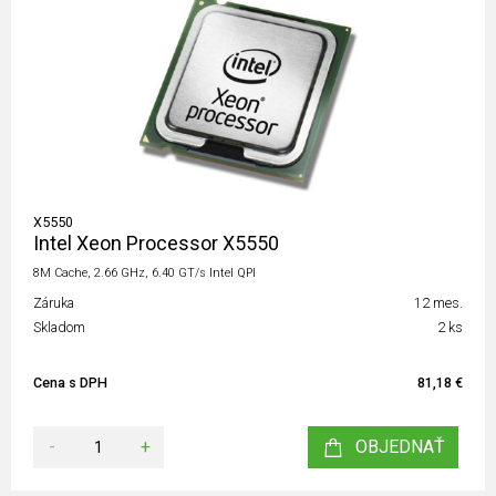
X5550
Intel Xeon Processor X5550
8M Cache, 2.66 GHz, 6.40 GT/s Intel QPI
Záruka
12 mes.
Skladom
2 ks
Cena s DPH
81,18 €
-
+
OBJEDNAŤ