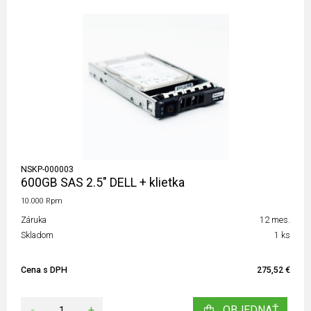
NSKP-000003
600GB SAS 2.5" DELL + klietka
10.000 Rpm
Záruka
12 mes.
Skladom
1 ks
Cena s DPH
275,52 €
-
+
OBJEDNAŤ