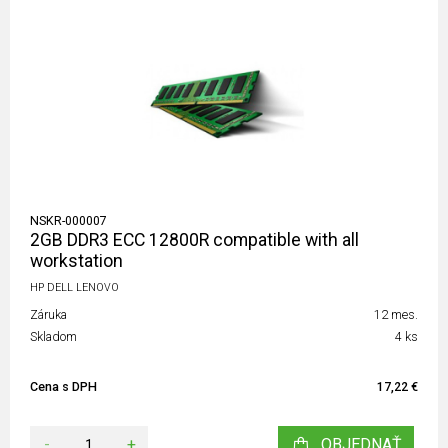
NSKR-000007
2GB DDR3 ECC 12800R compatible with all
workstation
HP DELL LENOVO
Záruka
12 mes.
Skladom
4 ks
Cena s DPH
17,22 €
-
+
OBJEDNAŤ