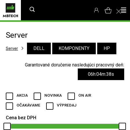
Server
DELL
KOMPONENTY
HP
Server
Garantované doručenie nasledujúci pracovný deň:
06h:04m:38s
AKCIA
NOVINKA
ON AIR
OČAKÁVAME
VÝPREDAJ
Cena bez DPH