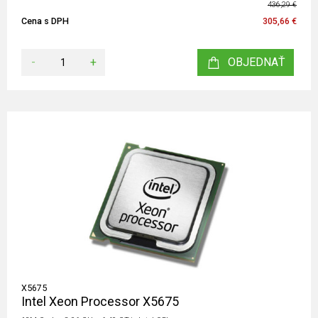
436,29 €
Cena s DPH
305,66 €
-
+
OBJEDNAŤ
X5675
Intel Xeon Processor X5675