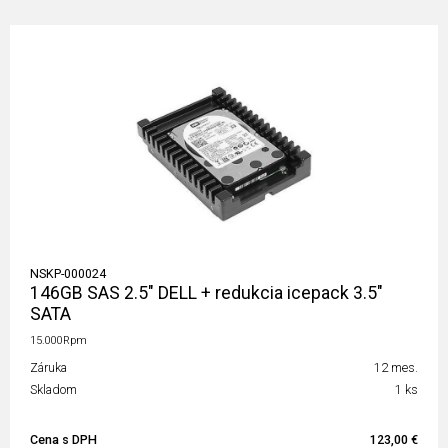
NSKP-000024
146GB SAS 2.5" DELL + redukcia icepack 3.5"
SATA
15.000Rpm
Záruka
12 mes.
Skladom
1 ks
Cena s DPH
123,00 €