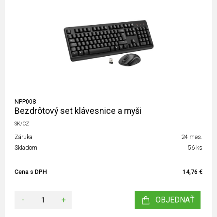
NPP008
Bezdrôtový set klávesnice a myši
SK/CZ
Záruka
24 mes.
Skladom
56 ks
Cena s DPH
14,76 €
-
+
OBJEDNAŤ