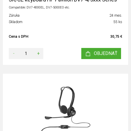
Compatible: DV7-4000EL, DV7-5000EO etc.
Záruka
24 mes.
Skladom
55 ks
Cena s DPH
30,75 €
-
+
OBJEDNAŤ