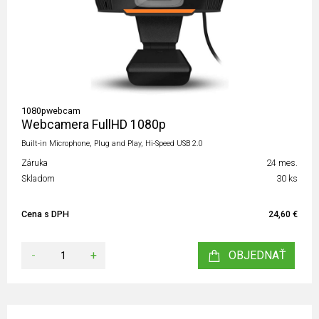
1080pwebcam
Webcamera FullHD 1080p
Built-in Microphone, Plug and Play, Hi-Speed USB 2.0
Záruka
24 mes.
Skladom
30 ks
Cena s DPH
24,60 €
-
+
OBJEDNAŤ