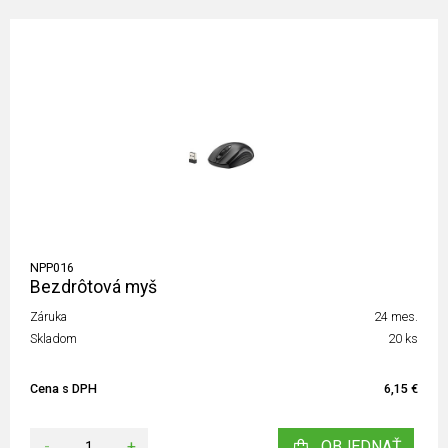
NPP016
Bezdrôtová myš
Záruka
24 mes.
Skladom
20 ks
Cena s DPH
6,15 €
-
+
OBJEDNAŤ