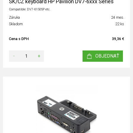
SK/CZ keyboard HP Pavilion DV7-6xxx Series
Compatible: DV7-6150SP etc.
Záruka
24 mes.
Skladom
22 ks
Cena s DPH
39,36 €
-
+
OBJEDNAŤ