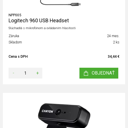
NPP005
Logitech 960 USB Headset
Slúchadlá s mikrofónom a ovládaním hlasitosti
Záruka
24 mes.
Skladom
2 ks
Cena s DPH
34,44 €
-
+
OBJEDNAŤ