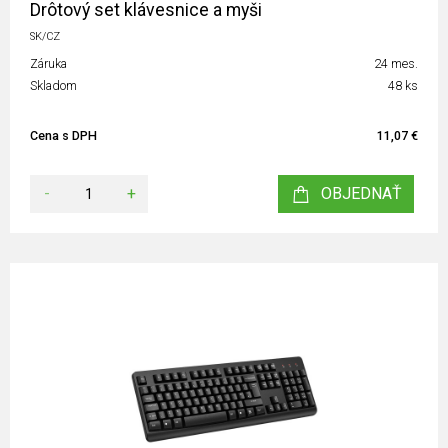
Drôtový set klávesnice a myši
SK/CZ
Záruka
24 mes.
Skladom
48 ks
Cena s DPH
11,07 €
-
+
OBJEDNAŤ