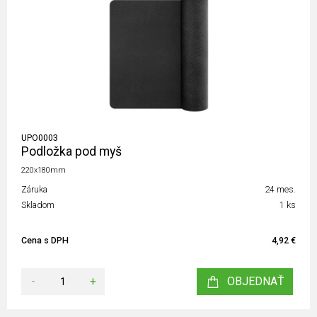
UPO0003
Podložka pod myš
220x180mm
Záruka
24 mes.
Skladom
1 ks
Cena s DPH
4,92 €
-
+
OBJEDNAŤ