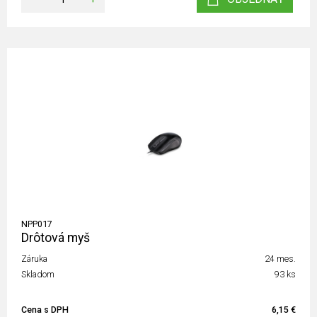
NPP017
Drôtová myš
Záruka
24 mes.
Skladom
93 ks
Cena s DPH
6,15 €