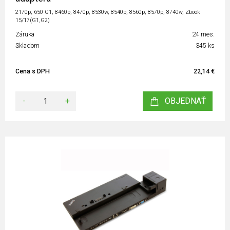
2170p, 650 G1, 8460p, 8470p, 8530w, 8540p, 8560p, 8570p, 8740w, Zbook
15/17(G1,G2)
Záruka
24 mes.
Skladom
345 ks
Cena s DPH
22,14 €
-
+
OBJEDNAŤ