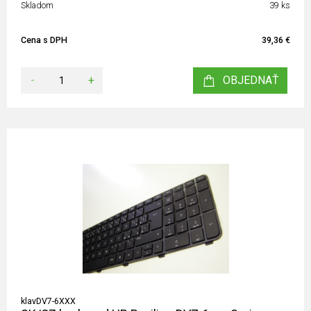
Skladom
39 ks
Cena s DPH
39,36 €
-
+
OBJEDNAŤ
klavDV7-6XXX