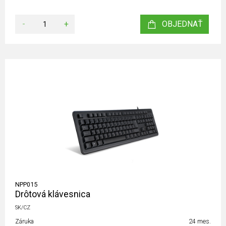
-
+
OBJEDNAŤ
NPP015
Drôtová klávesnica
SK/CZ
Záruka
24 mes.