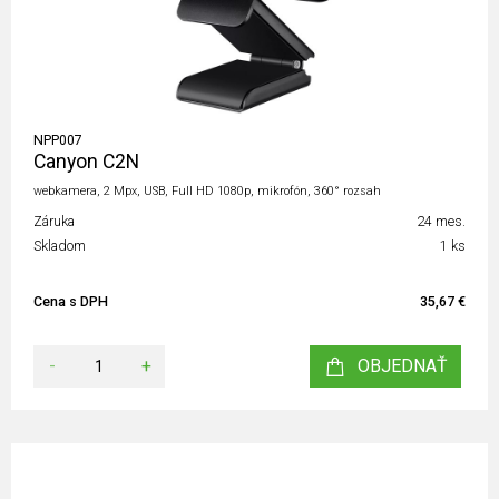
NPP007
Canyon C2N
webkamera, 2 Mpx, USB, Full HD 1080p, mikrofón, 360° rozsah
Záruka
24 mes.
Skladom
1 ks
Cena s DPH
35,67 €
-
+
OBJEDNAŤ