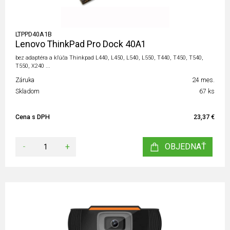
LTPPD40A1B
Lenovo ThinkPad Pro Dock 40A1
bez adaptéra a kľúča Thinkpad L440, L450, L540, L550, T440, T450, T540,
T550, X240 ...
Záruka
24 mes.
Skladom
67 ks
Cena s DPH
23,37 €
-
+
OBJEDNAŤ