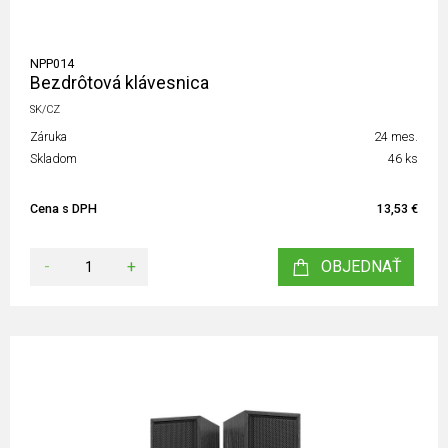
NPP014
Bezdrôtová klávesnica
SK/CZ
Záruka
24 mes.
Skladom
46 ks
Cena s DPH
13,53 €
-
+
OBJEDNAŤ