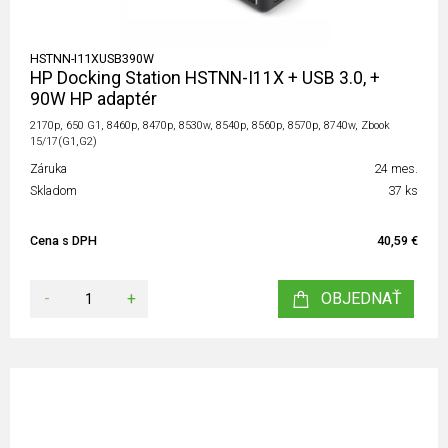
HSTNN-I11XUSB390W
HP Docking Station HSTNN-I11X + USB 3.0, +
90W HP adaptér
2170p, 650 G1, 8460p, 8470p, 8530w, 8540p, 8560p, 8570p, 8740w, Zbook
15/17(G1,G2)
Záruka
24 mes.
Skladom
37 ks
Cena s DPH
40,59 €
-
+
OBJEDNAŤ