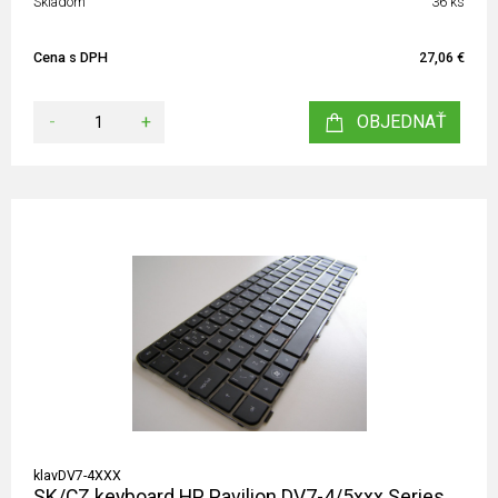
Skladom
36 ks
Cena s DPH
27,06 €
-
+
OBJEDNAŤ
klavDV7-4XXX
SK/CZ keyboard HP Pavilion DV7-4/5xxx Series