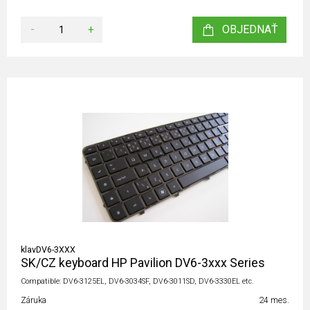
-
+
OBJEDNAŤ
klavDV6-3XXX
SK/CZ keyboard HP Pavilion DV6-3xxx Series
Compatible: DV6-3125EL, DV6-3034SF, DV6-3011SD, DV6-3330EL etc.
Záruka
24 mes.