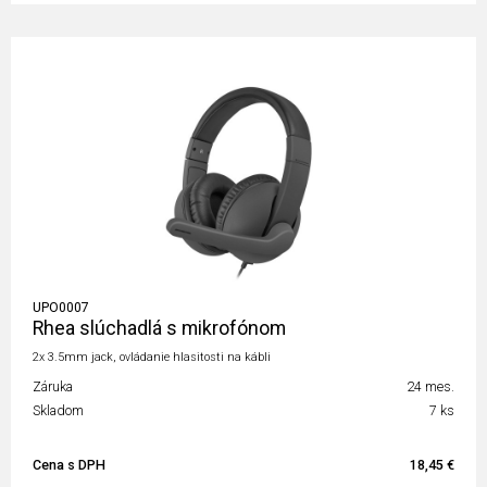
UPO0007
Rhea slúchadlá s mikrofónom
2x 3.5mm jack, ovládanie hlasitosti na kábli
Záruka
24 mes.
Skladom
7 ks
Cena s DPH
18,45 €