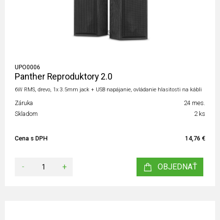
UPO0006
Panther Reproduktory 2.0
6W RMS, drevo, 1x 3.5mm jack + USB napájanie, ovládanie hlasitosti na kábli
Záruka
24 mes.
Skladom
2 ks
Cena s DPH
14,76 €
-
+
OBJEDNAŤ