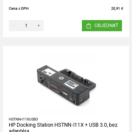
Cena s DPH
20,91 €
-
+
OBJEDNAŤ
HSTNN-I11XUSB3
HP Docking Station HSTNN-I11X + USB 3.0, bez
adaptéra