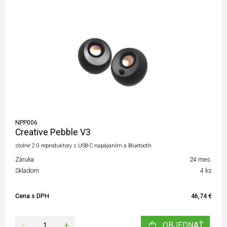
NPP006
Creative Pebble V3
stolné 2.0 reproduktory s USB-C napájaním a Bluetooth
Záruka
24 mes.
Skladom
4 ks
Cena s DPH
46,74 €
-
+
OBJEDNAŤ