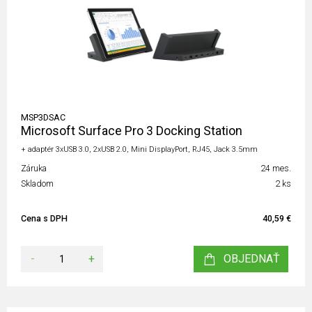
MSP3DSAC
Microsoft Surface Pro 3 Docking Station
+ adaptér 3xUSB 3.0, 2xUSB 2.0, Mini DisplayPort, RJ45, Jack 3.5mm
Záruka
24 mes.
Skladom
2 ks
Cena s DPH
40,59 €
-
+
OBJEDNAŤ