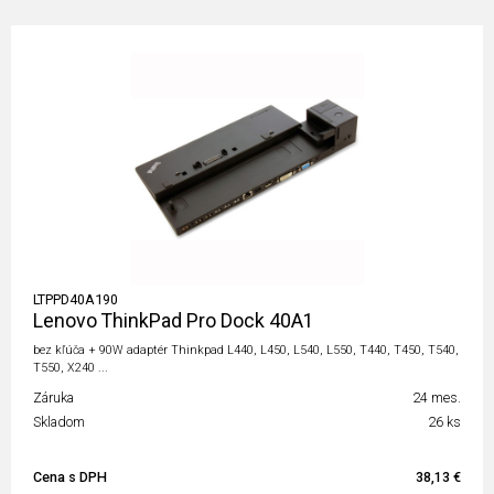
LTPPD40A190
Lenovo ThinkPad Pro Dock 40A1
bez kľúča + 90W adaptér Thinkpad L440, L450, L540, L550, T440, T450, T540,
T550, X240 ...
Záruka
24 mes.
Skladom
26 ks
Cena s DPH
38,13 €