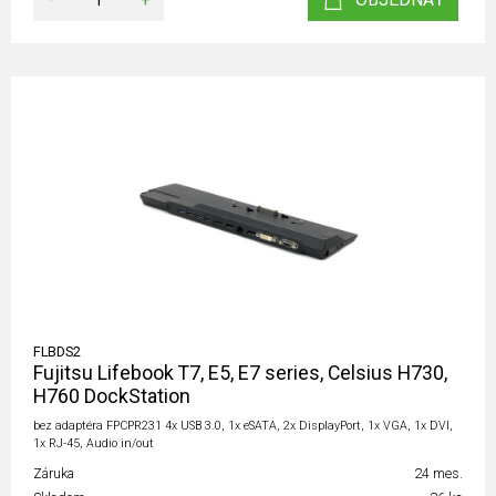
FLBDS2
Fujitsu Lifebook T7, E5, E7 series, Celsius H730,
H760 DockStation
bez adaptéra FPCPR231 4x USB 3.0, 1x eSATA, 2x DisplayPort, 1x VGA, 1x DVI,
1x RJ-45, Audio in/out
Záruka
24 mes.