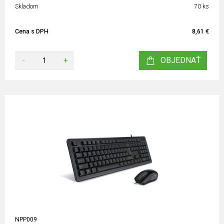
Skladom
70 ks
Cena s DPH
8,61 €
-
+
OBJEDNAŤ
NPP009