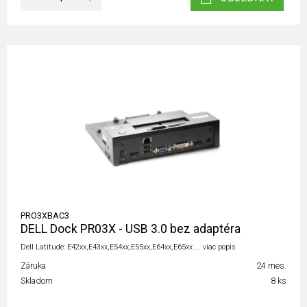
PRO3XBAC3
DELL Dock PR03X - USB 3.0 bez adaptéra
Dell Latitude: E42xx,E43xx,E54xx,E55xx,E64xx,E65xx ... viac popis
Záruka
24 mes.
Skladom
8 ks