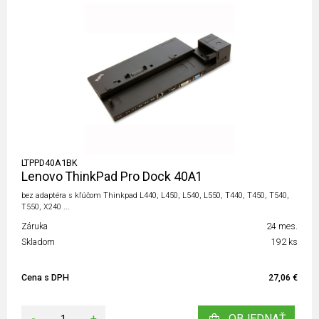
LTPPD40A1BK
Lenovo ThinkPad Pro Dock 40A1
bez adaptéra s kľúčom Thinkpad L440, L450, L540, L550, T440, T450, T540,
T550, X240 ...
Záruka
24 mes.
Skladom
192 ks
Cena s DPH
27,06 €
-
+
OBJEDNAŤ