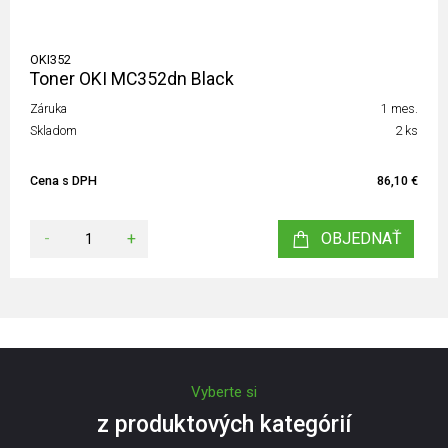
OKI352
Toner OKI MC352dn Black
Záruka
1 mes.
Skladom
2 ks
Cena s DPH
86,10 €
-
+
OBJEDNAŤ
Vyberte si
z produktových kategórií