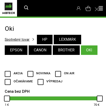
Oki
HP
LEXMARK
Spotrebný tovar
EPSON
CANON
BROTHER
OKI
AKCIA
NOVINKA
ON AIR
OČAKÁVAME
VÝPREDAJ
Cena bez DPH
1
70