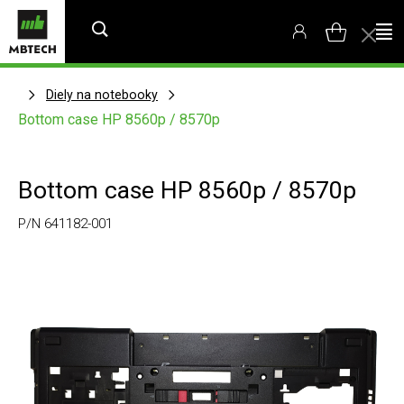
Diely na notebooky
Bottom case HP 8560p / 8570p
Bottom case HP 8560p / 8570p
P/N 641182-001