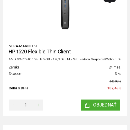
NPRA-MAR00151
HP t520 Flexible Thin Client
AMD GX-212JC 1.2GHz/4GB RAM/16GB M.2 SSD Radeon Graphics/Without OS
Záruka
24 mes.
Skladom
3 ks
146,98 €
Cena s DPH
102,46 €
-
+
OBJEDNAŤ