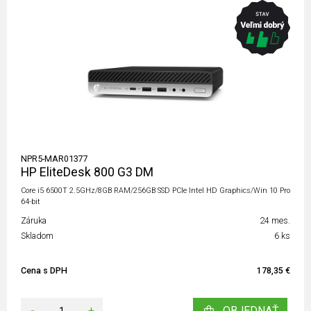
NPR5-MAR01377
HP EliteDesk 800 G3 DM
Core i5 6500T 2.5GHz/8GB RAM/256GB SSD PCIe Intel HD Graphics/Win 10 Pro
64-bit
Záruka
24 mes.
Skladom
6 ks
Cena s DPH
178,35 €
-
+
OBJEDNAŤ