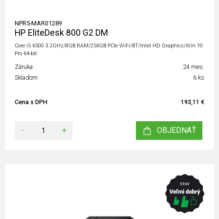
NPR5-MAR01289
HP EliteDesk 800 G2 DM
Core i5 6500 3.2GHz/8GB RAM/256GB PCIe WiFi/BT/Intel HD Graphics/Win 10
Pro 64-bit
Záruka
24 mes.
Skladom
6 ks
Cena s DPH
193,11 €
-
+
OBJEDNAŤ