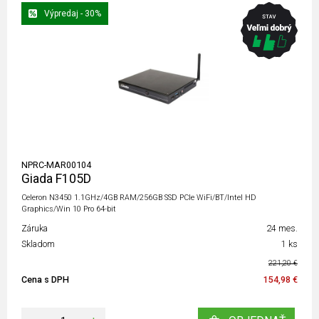
Výpredaj - 30%
NPRC-MAR00104
Giada F105D
Celeron N3450 1.1GHz/4GB RAM/256GB SSD PCIe WiFi/BT/Intel HD
Graphics/Win 10 Pro 64-bit
Záruka
24 mes.
Skladom
1 ks
221,20 €
Cena s DPH
154,98 €