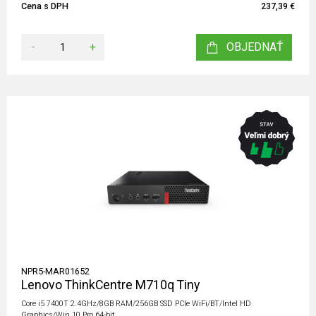
Cena s DPH
237,39 €
-
+
OBJEDNAŤ
NPR5-MAR01652
Lenovo ThinkCentre M710q Tiny
Core i5 7400T 2.4GHz/8GB RAM/256GB SSD PCIe WiFi/BT/Intel HD
Graphics/Win 10 Pro 64-bit