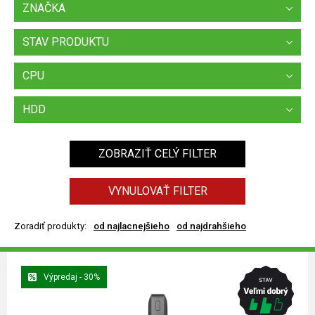
ZNAČKA
STAV PRODUKTU
CPU
HDD
ZOBRAZIŤ CELÝ FILTER
VYNULOVAŤ FILTER
Zoradiť produkty:
od najlacnejšieho
od najdrahšieho
Výpredaj - 30%