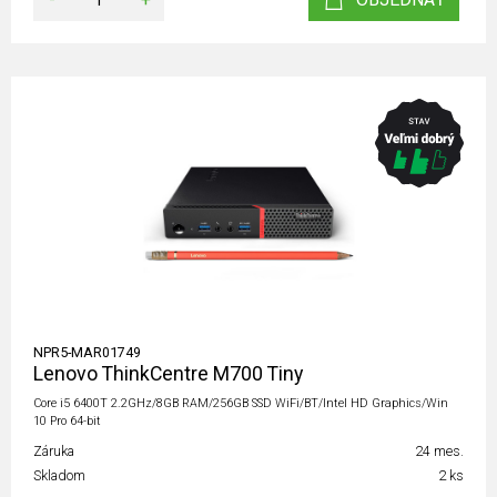
NPR5-MAR01749
Lenovo ThinkCentre M700 Tiny
Core i5 6400T 2.2GHz/8GB RAM/256GB SSD WiFi/BT/Intel HD Graphics/Win
10 Pro 64-bit
Záruka
24 mes.
Skladom
2 ks