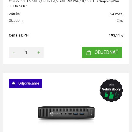
Core i5 6500T 2.5GHz/8GB RAM/256GB SSD WiFi/BT/Intel HD Graphics/Win
10 Pro 64-bit
Záruka
24 mes.
Skladom
2 ks
Cena s DPH
193,11 €
-
+
OBJEDNAŤ
Odporúčame