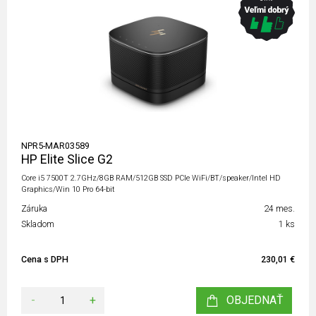
NPR5-MAR03589
HP Elite Slice G2
Core i5 7500T 2.7GHz/8GB RAM/512GB SSD PCIe WiFi/BT/speaker/Intel HD
Graphics/Win 10 Pro 64-bit
Záruka
24 mes.
Skladom
1 ks
Cena s DPH
230,01 €
-
+
OBJEDNAŤ