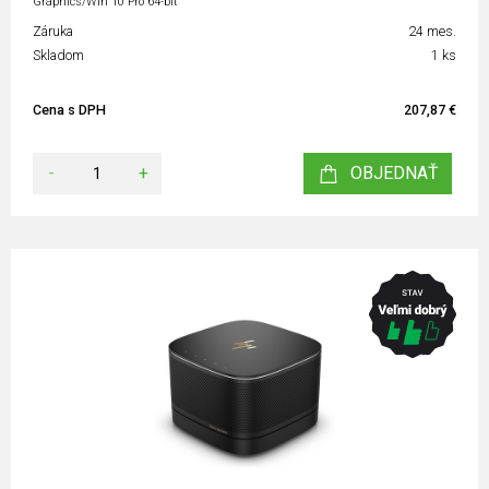
Graphics/Win 10 Pro 64-bit
Záruka
24 mes.
Skladom
1 ks
Cena s DPH
207,87 €
-
+
OBJEDNAŤ