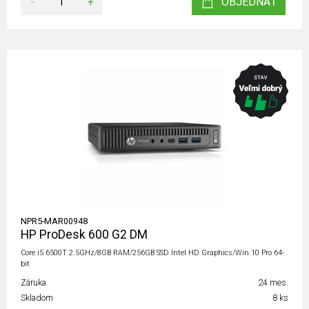
-
+
OBJEDNAŤ
NPR5-MAR00948
HP ProDesk 600 G2 DM
Core i5 6500T 2.5GHz/8GB RAM/256GB SSD Intel HD Graphics/Win 10 Pro 64-
bit
Záruka
24 mes.
Skladom
8 ks