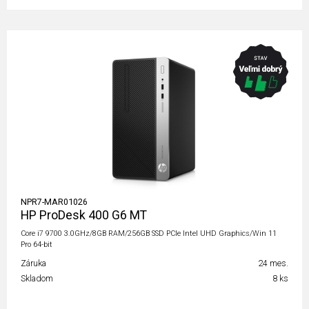
NPR7-MAR01026
HP ProDesk 400 G6 MT
Core i7 9700 3.0GHz/8GB RAM/256GB SSD PCIe Intel UHD Graphics/Win 11
Pro 64-bit
Záruka
24 mes.
Skladom
8 ks