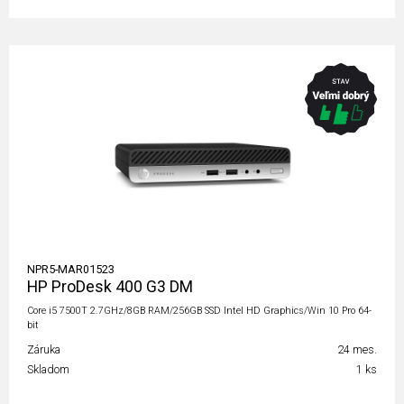
NPR5-MAR01523
HP ProDesk 400 G3 DM
Core i5 7500T 2.7GHz/8GB RAM/256GB SSD Intel HD Graphics/Win 10 Pro 64-
bit
Záruka
24 mes.
Skladom
1 ks