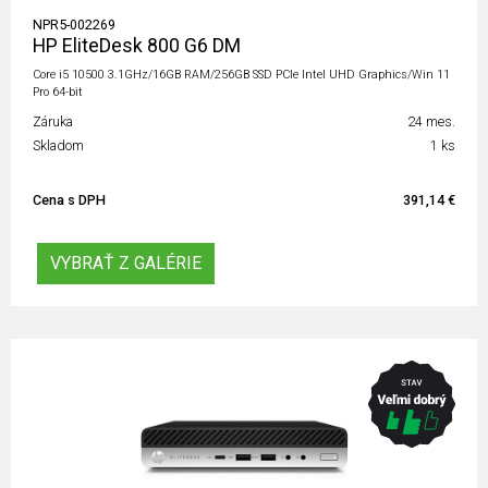
NPR5-002269
HP EliteDesk 800 G6 DM
Core i5 10500 3.1GHz/16GB RAM/256GB SSD PCIe Intel UHD Graphics/Win 11
Pro 64-bit
Záruka
24 mes.
Skladom
1 ks
Cena s DPH
391,14 €
VYBRAŤ Z GALÉRIE