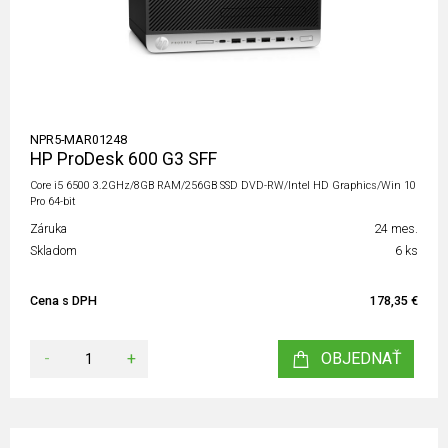
NPR5-MAR01248
HP ProDesk 600 G3 SFF
Core i5 6500 3.2GHz/8GB RAM/256GB SSD DVD-RW/Intel HD Graphics/Win 10
Pro 64-bit
Záruka
24 mes.
Skladom
6 ks
Cena s DPH
178,35 €
-
+
OBJEDNAŤ