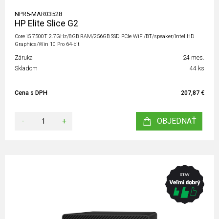
NPR5-MAR03528
HP Elite Slice G2
Core i5 7500T 2.7GHz/8GB RAM/256GB SSD PCIe WiFi/BT/speaker/Intel HD
Graphics/Win 10 Pro 64-bit
Záruka
24 mes.
Skladom
44 ks
Cena s DPH
207,87 €
-
+
OBJEDNAŤ