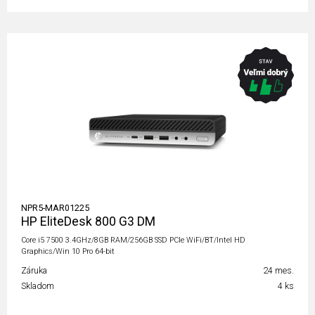
NPR5-MAR01225
HP EliteDesk 800 G3 DM
Core i5 7500 3.4GHz/8GB RAM/256GB SSD PCIe WiFi/BT/Intel HD
Graphics/Win 10 Pro 64-bit
Záruka
24 mes.
Skladom
4 ks