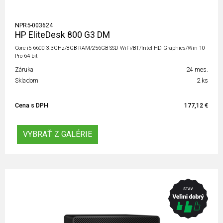
NPR5-003624
HP EliteDesk 800 G3 DM
Core i5 6600 3.3GHz/8GB RAM/256GB SSD WiFi/BT/Intel HD Graphics/Win 10
Pro 64-bit
Záruka
24 mes.
Skladom
2 ks
Cena s DPH
177,12 €
VYBRAŤ Z GALÉRIE