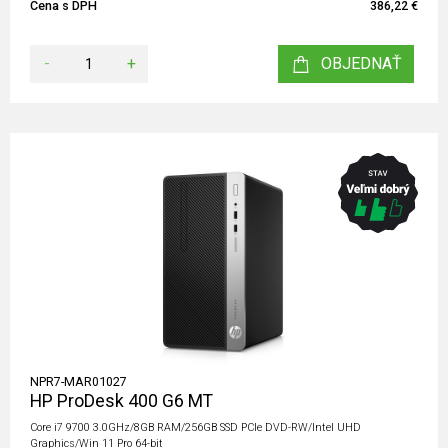
Cena s DPH
386,22 €
-
+
OBJEDNAŤ
NPR7-MAR01027
HP ProDesk 400 G6 MT
Core i7 9700 3.0GHz/8GB RAM/256GB SSD PCIe DVD-RW/Intel UHD
Graphics/Win 11 Pro 64-bit