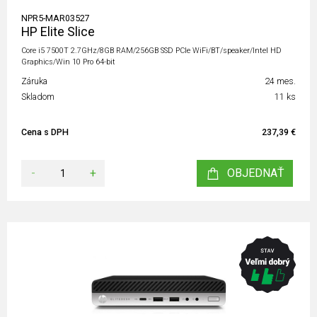
NPR5-MAR03527
HP Elite Slice
Core i5 7500T 2.7GHz/8GB RAM/256GB SSD PCIe WiFi/BT/speaker/Intel HD
Graphics/Win 10 Pro 64-bit
Záruka
24 mes.
Skladom
11 ks
Cena s DPH
237,39 €
-
+
OBJEDNAŤ