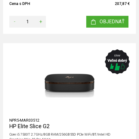
Cena s DPH
207,87 €
-
+
OBJEDNAŤ
NPR5-MAR03512
HP Elite Slice G2
Core i5 7500T 2.7GHz/8GB RAM/256GB SSD PCIe WiFi/BT/Intel HD