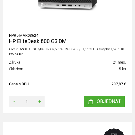
NPR5-MAR03624
HP EliteDesk 800 G3 DM
Core i5 6600 3.3GHz/8GB RAM/256GB SSD WiFi/BT/Intel HD Graphics/Win 10
Pro 64-bit
Záruka
24 mes.
Skladom
5 ks
Cena s DPH
207,87 €
-
+
OBJEDNAŤ