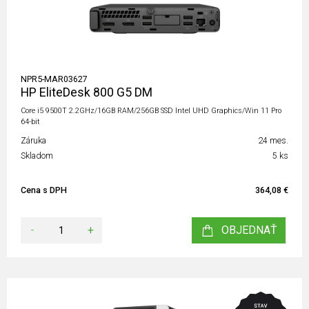
NPR5-MAR03627
HP EliteDesk 800 G5 DM
Core i5 9500T 2.2GHz/16GB RAM/256GB SSD Intel UHD Graphics/Win 11 Pro
64-bit
Záruka
24 mes.
Skladom
5 ks
Cena s DPH
364,08 €
-
+
OBJEDNAŤ