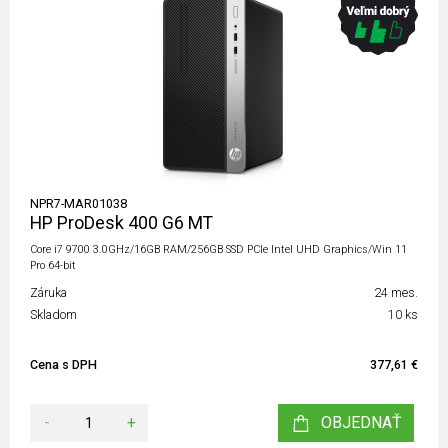
NPR7-MAR01038
HP ProDesk 400 G6 MT
Core i7 9700 3.0GHz/16GB RAM/256GB SSD PCIe Intel UHD Graphics/Win 11
Pro 64-bit
Záruka
24 mes.
Skladom
10 ks
Cena s DPH
377,61 €
-
+
OBJEDNAŤ