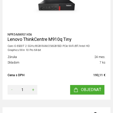
NPR5-MAR01456
Lenovo ThinkCentre M910q Tiny
Core i5 6500T 2.5GHz/8GB RAM/256GB SSD PCIe WiFi/BT/Intel HD
Graphics/Win 10 Pro 64-bit
Záruka
24 mes.
Skladom
7 ks
Cena s DPH
193,11 €
-
+
OBJEDNAŤ